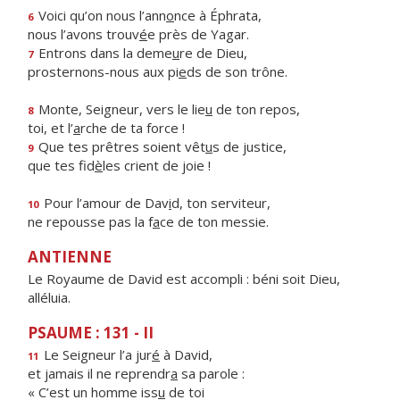
Voici qu’on nous l’ann
o
nce à Éphrata,
6
nous l’avons trouv
é
e près de Yagar.
Entrons dans la deme
u
re de Dieu,
7
prosternons-nous aux pi
e
ds de son trône.
Monte, Seigneur, vers le lie
u
de ton repos,
8
toi, et l’
a
rche de ta force !
Que tes prêtres soient vêt
u
s de justice,
9
que tes fid
è
les crient de joie !
Pour l’amour de Dav
i
d, ton serviteur,
10
ne repousse pas la f
a
ce de ton messie.
ANTIENNE
Le Royaume de David est accompli : béni soit Dieu,
alléluia.
PSAUME : 131 - II
Le Seigneur l’a jur
é
à David,
11
et jamais il ne reprendr
a
sa parole :
« C’est un homme iss
u
de toi