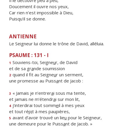
Il le découvre peu à peu,
Doucement il ouvre nos yeux,
Car rien n’est impossible à Dieu,
Puisqu’il se donne.
ANTIENNE
Le Seigneur lui donne le trône de David, alléluia.
PSAUME : 131 - I
Souviens-toi, Seigne
u
r, de David
1
et de sa gr
a
nde soumission
quand il fit au Seigne
u
r un serment,
2
une promesse au Puiss
a
nt de Jacob :
« Jamais je n’entrer
a
i sous ma tente,
3
et jamais ne m’étendr
a
i sur mon lit,
j’interdirai tout somm
e
il à mes yeux
4
et tout rép
i
t à mes paupières,
avant d’avoir trouvé un lie
u
pour le Seigneur,
5
une demeure pour le Puiss
a
nt de Jacob. »