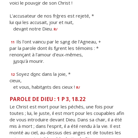
voici le pouv
o
ir de son Christ !
L'accusateur de nos fr
è
res est rejeté, *
lui qui les accusait, jour et nuit,
dev
a
nt notre Dieu.
R/
Ils l'ont vaincu par le s
a
ng de l'Agneau, +
11
par la parole dont ils f
u
rent les témoins : *
renonçant à l'amour d'eux-mêmes,
j
u
squ'à mourir.
Soyez d
o
nc dans la joie, *
12
cieux,
et vous, habit
a
nts des cieux !
R/
PAROLE DE DIEU : 1 P 3, 18.22
Le Christ est mort pour les péchés, une fois pour
toutes ; lui, le juste, il est mort pour les coupables afin
de vous introduire devant Dieu. Dans sa chair, il a été
mis à mort ; dans l’esprit, il a été rendu à la vie. Il est
monté au ciel, au-dessus des anges et de toutes les