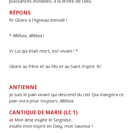
puissances invisibles, à la droite de Dieu.
RÉPONS
R/ Gloire à l’Agneau immolé !
* Alléluia, alléluia !
V/ Lui qui était mort, est vivant ! *
Gloire au Père et au Fils et au Saint-Esprit. R/
ANTIENNE
Je suis le pain vivant qui descend du ciel. Qui mangera ce
pain vivra pour toujours. Alléluia.
CANTIQUE DE MARIE (LC 1)
Mon âme ex
a
lte le Seigneur,
47
exulte mon esprit en Die
u
, mon Sauveur !