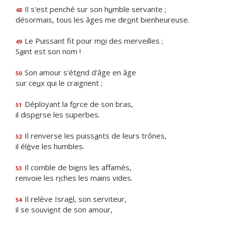
Il s'est penché sur son h
u
mble servante ;
48
désormais, tous les âges me dir
o
nt bienheureuse.
Le Puissant fit pour m
o
i des merveilles ;
49
S
a
int est son nom !
Son amour s'ét
e
nd d'âge en âge
50
sur ce
u
x qui le craignent ;
Déployant la f
o
rce de son bras,
51
il disp
e
rse les superbes.
Il renverse les puiss
a
nts de leurs trônes,
52
il él
è
ve les humbles.
Il comble de bi
e
ns les affamés,
53
renvoie les r
i
ches les mains vides.
Il relève Isra
ë
l, son serviteur,
54
il se souvi
e
nt de son amour,