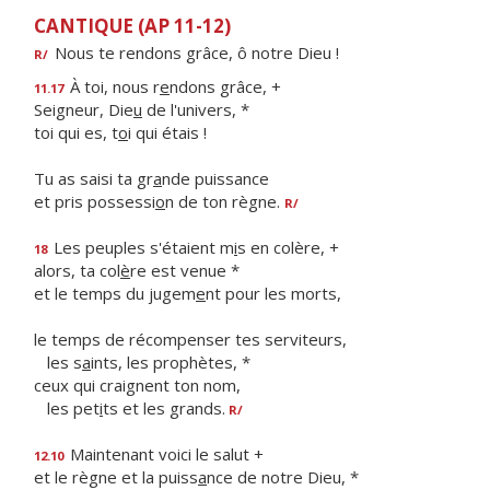
CANTIQUE (AP 11-12)
Nous te rendons grâce, ô notre Dieu !
R/
À toi, nous r
e
ndons grâce, +
11.17
Seigneur, Die
u
de l'univers, *
toi qui es, t
o
i qui étais !
Tu as saisi ta gr
a
nde puissance
et pris possessi
o
n de ton règne.
R/
Les peuples s'étaient m
i
s en colère, +
18
alors, ta col
è
re est venue *
et le temps du jugem
e
nt pour les morts,
le temps de récompenser tes serviteurs,
les s
a
ints, les prophètes, *
ceux qui craignent ton nom,
les pet
i
ts et les grands.
R/
Maintenant voici le salut +
12.10
et le règne et la puiss
a
nce de notre Dieu, *