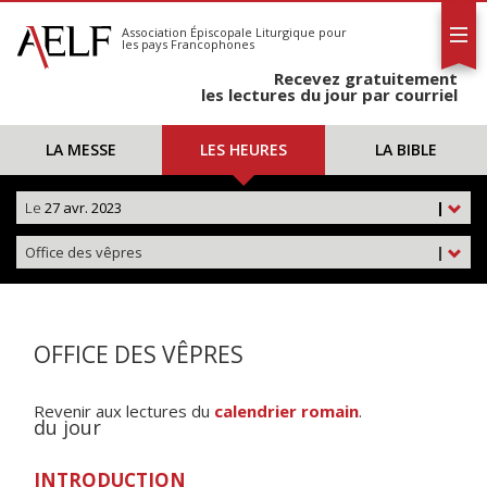
L'AELF
S'abonner
Association Épiscopale Liturgique
pour
les pays Francophones
Calendrier
Recevez gratuitement
Contact
les lectures du jour par courriel
LA MESSE
LES HEURES
LA BIBLE
Le
27 avr. 2023
|
Office des vêpres
|
OFFICE DES VÊPRES
Revenir aux lectures du
calendrier romain
.
du jour
INTRODUCTION