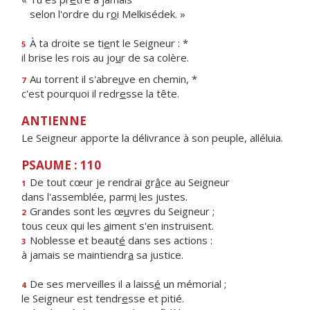
selon l'ordre du r
o
i Melkisédek. »
À ta droite se ti
e
nt le Seigneur : *
5
il brise les rois au jo
u
r de sa colère.
Au torrent il s'abre
u
ve en chemin, *
7
c'est pourquoi il redr
e
sse la tête.
ANTIENNE
Le Seigneur apporte la délivrance à son peuple, alléluia.
PSAUME : 110
De tout cœur je rendrai gr
â
ce au Seigneur
1
dans l'assemblée, parm
i
les justes.
Grandes sont les œ
u
vres du Seigneur ;
2
tous ceux qui les
a
iment s'en instruisent.
Noblesse et beaut
é
dans ses actions :
3
à jamais se maintiendr
a
sa justice.
De ses merveilles il a laiss
é
un mémorial ;
4
le Seigneur est tendr
e
sse et pitié.