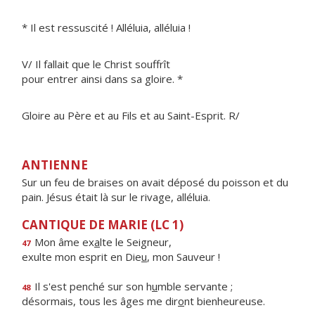
* Il est ressuscité ! Alléluia, alléluia !
V/ Il fallait que le Christ souffrît
pour entrer ainsi dans sa gloire. *
Gloire au Père et au Fils et au Saint-Esprit. R/
ANTIENNE
Sur un feu de braises on avait déposé du poisson et du
pain. Jésus était là sur le rivage, alléluia.
CANTIQUE DE MARIE (LC 1)
Mon âme ex
a
lte le Seigneur,
47
exulte mon esprit en Die
u
, mon Sauveur !
Il s'est penché sur son h
u
mble servante ;
48
désormais, tous les âges me dir
o
nt bienheureuse.