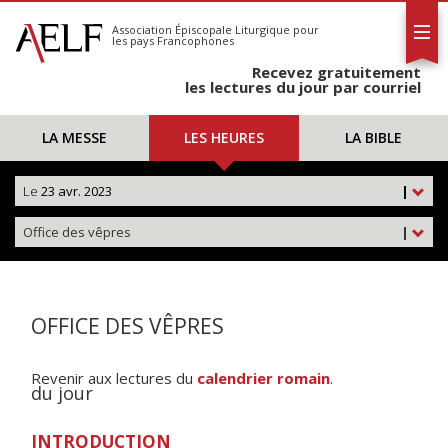
L'AELF
S'abonner
Association Épiscopale Liturgique
pour
les pays Francophones
Calendrier
Recevez gratuitement
Contact
les lectures du jour par courriel
LA MESSE
LES HEURES
LA BIBLE
Le
23 avr. 2023
|
Office des vêpres
|
OFFICE DES VÊPRES
Revenir aux lectures du
calendrier romain
.
du jour
INTRODUCTION