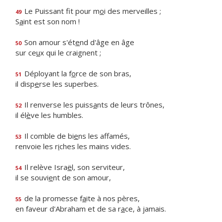
Le Puissant fit pour m
o
i des merveilles ;
49
S
a
int est son nom !
Son amour s'ét
e
nd d'âge en âge
50
sur ce
u
x qui le craignent ;
Déployant la f
o
rce de son bras,
51
il disp
e
rse les superbes.
Il renverse les puiss
a
nts de leurs trônes,
52
il él
è
ve les humbles.
Il comble de bi
e
ns les affamés,
53
renvoie les r
i
ches les mains vides.
Il relève Isra
ë
l, son serviteur,
54
il se souvi
e
nt de son amour,
de la promesse f
a
ite à nos pères,
55
en faveur d'Abraham et de sa r
a
ce, à jamais.