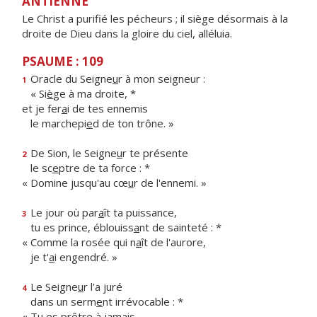
ANTIENNE
Le Christ a purifié les pécheurs ; il siège désormais à la
droite de Dieu dans la gloire du ciel, alléluia.
PSAUME : 109
Oracle du Seigne
u
r à mon seigneur :
1
« Si
è
ge à ma droite, *
et je fer
a
i de tes ennemis
le marchepi
e
d de ton trône. »
De Sion, le Seigne
u
r te présente
2
le sc
e
ptre de ta force : *
« Domine jusqu'au cœ
u
r de l'ennemi. »
Le jour où par
a
ît ta puissance,
3
tu es prince, éblouiss
a
nt de sainteté : *
« Comme la rosée qui n
a
ît de l'aurore,
je t'
a
i engendré. »
Le Seigne
u
r l'a juré
4
dans un serm
e
nt irrévocable : *
« Tu es pr
ê
tre à jamais