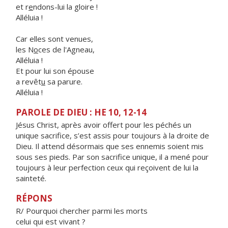
et r
e
ndons-lui la gloire !
Alléluia !
Car elles sont venues,
les N
o
ces de l'Agneau,
Alléluia !
Et pour lui son épouse
a revêt
u
sa parure.
Alléluia !
PAROLE DE DIEU : HE 10, 12-14
Jésus Christ, après avoir offert pour les péchés un
unique sacrifice, s’est assis pour toujours à la droite de
Dieu. Il attend désormais que ses ennemis soient mis
sous ses pieds. Par son sacrifice unique, il a mené pour
toujours à leur perfection ceux qui reçoivent de lui la
sainteté.
RÉPONS
R/ Pourquoi chercher parmi les morts
celui qui est vivant ?