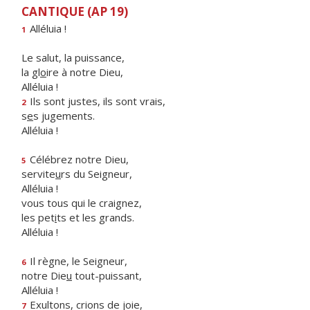
CANTIQUE (AP 19)
Alléluia !
1
Le salut, la puissance,
la gl
o
ire à notre Dieu,
Alléluia !
Ils sont justes, ils sont vrais,
2
s
e
s jugements.
Alléluia !
Célébrez notre Dieu,
5
servite
u
rs du Seigneur,
Alléluia !
vous tous qui le craignez,
les pet
i
ts et les grands.
Alléluia !
Il règne, le Seigneur,
6
notre Die
u
tout-puissant,
Alléluia !
Exultons, crions de joie,
7