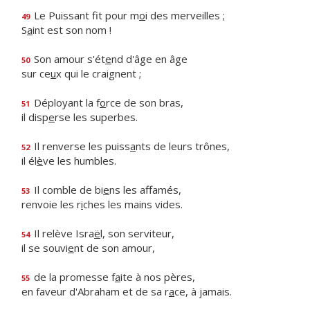
Le Puissant fit pour m
o
i des merveilles ;
49
S
a
int est son nom !
Son amour s'ét
e
nd d'âge en âge
50
sur ce
u
x qui le craignent ;
Déployant la f
o
rce de son bras,
51
il disp
e
rse les superbes.
Il renverse les puiss
a
nts de leurs trônes,
52
il él
è
ve les humbles.
Il comble de bi
e
ns les affamés,
53
renvoie les r
i
ches les mains vides.
Il relève Isra
ë
l, son serviteur,
54
il se souvi
e
nt de son amour,
de la promesse f
a
ite à nos pères,
55
en faveur d'Abraham et de sa r
a
ce, à jamais.