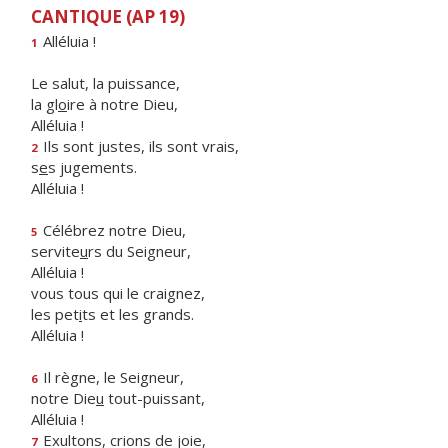
CANTIQUE (AP 19)
Alléluia !
1
Le salut, la puissance,
la gl
o
ire à notre Dieu,
Alléluia !
Ils sont justes, ils sont vrais,
2
s
e
s jugements.
Alléluia !
Célébrez notre Dieu,
5
servite
u
rs du Seigneur,
Alléluia !
vous tous qui le craignez,
les pet
i
ts et les grands.
Alléluia !
Il règne, le Seigneur,
6
notre Die
u
tout-puissant,
Alléluia !
Exultons, crions de joie,
7