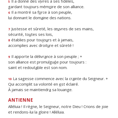
Il a donné des v
i
vres à ses fidèles,
5
gardant toujours mém
o
ire de son alliance.
Il a montré sa f
o
rce à son peuple,
6
lui donnant le dom
a
ine des nations.
Justesse et sûreté, les œ
u
vres de ses mains,
7
sécurité, to
u
tes ses lois,
établies pour toujo
u
rs et à jamais,
8
accomplies avec droit
u
re et sûreté !
Il apporte la délivr
a
nce à son peuple ; +
9
son alliance est promulgu
é
e pour toujours :
saint et redout
a
ble est son nom.
La sagesse commence avec la cr
a
inte du Seigneur. +
10
Qui accomplit sa volonté en
e
st éclairé.
À jamais se maintiendr
a
sa louange.
ANTIENNE
Alléluia ! Il règne, le Seigneur, notre Dieu ! Crions de joie
et rendons-lui la gloire ! Alléluia.