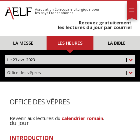
L'AELF
S'abonner
Association Épiscopale Liturgique
pour
les pays Francophones
Calendrier
Recevez gratuitement
Contact
les lectures du jour par courriel
LA MESSE
LES HEURES
LA BIBLE
Le
23 avr. 2023
|
Office des vêpres
|
OFFICE DES VÊPRES
Revenir aux lectures du
calendrier romain
.
du jour
INTRODUCTION