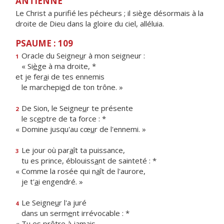
ANTIENNE
Le Christ a purifié les pécheurs ; il siège désormais à la
droite de Dieu dans la gloire du ciel, alléluia.
PSAUME : 109
Oracle du Seigne
u
r à mon seigneur :
1
« Si
è
ge à ma droite, *
et je fer
a
i de tes ennemis
le marchepi
e
d de ton trône. »
De Sion, le Seigne
u
r te présente
2
le sc
e
ptre de ta force : *
« Domine jusqu'au cœ
u
r de l'ennemi. »
Le jour où par
a
ît ta puissance,
3
tu es prince, éblouiss
a
nt de sainteté : *
« Comme la rosée qui n
a
ît de l'aurore,
je t'
a
i engendré. »
Le Seigne
u
r l'a juré
4
dans un serm
e
nt irrévocable : *
« Tu es pr
ê
tre à jamais