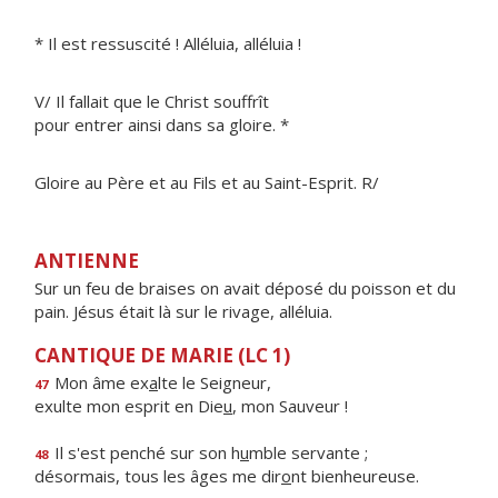
* Il est ressuscité ! Alléluia, alléluia !
V/ Il fallait que le Christ souffrît
pour entrer ainsi dans sa gloire. *
Gloire au Père et au Fils et au Saint-Esprit. R/
ANTIENNE
Sur un feu de braises on avait déposé du poisson et du
pain. Jésus était là sur le rivage, alléluia.
CANTIQUE DE MARIE (LC 1)
Mon âme ex
a
lte le Seigneur,
47
exulte mon esprit en Die
u
, mon Sauveur !
Il s'est penché sur son h
u
mble servante ;
48
désormais, tous les âges me dir
o
nt bienheureuse.