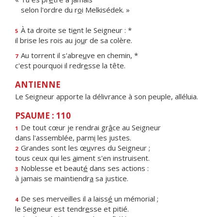
selon l'ordre du r
o
i Melkisédek. »
À ta droite se ti
e
nt le Seigneur : *
5
il brise les rois au jo
u
r de sa colère.
Au torrent il s'abre
u
ve en chemin, *
7
c'est pourquoi il redr
e
sse la tête.
ANTIENNE
Le Seigneur apporte la délivrance à son peuple, alléluia.
PSAUME : 110
De tout cœur je rendrai gr
â
ce au Seigneur
1
dans l'assemblée, parm
i
les justes.
Grandes sont les œ
u
vres du Seigneur ;
2
tous ceux qui les
a
iment s'en instruisent.
Noblesse et beaut
é
dans ses actions :
3
à jamais se maintiendr
a
sa justice.
De ses merveilles il a laiss
é
un mémorial ;
4
le Seigneur est tendr
e
sse et pitié.