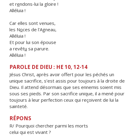
et r
e
ndons-lui la gloire !
Alléluia !
Car elles sont venues,
les N
o
ces de l'Agneau,
Alléluia !
Et pour lui son épouse
a revêt
u
sa parure.
Alléluia !
PAROLE DE DIEU : HE 10, 12-14
Jésus Christ, après avoir offert pour les péchés un
unique sacrifice, s’est assis pour toujours à la droite de
Dieu. Il attend désormais que ses ennemis soient mis
sous ses pieds. Par son sacrifice unique, il a mené pour
toujours à leur perfection ceux qui reçoivent de lui la
sainteté.
RÉPONS
R/ Pourquoi chercher parmi les morts
celui qui est vivant ?