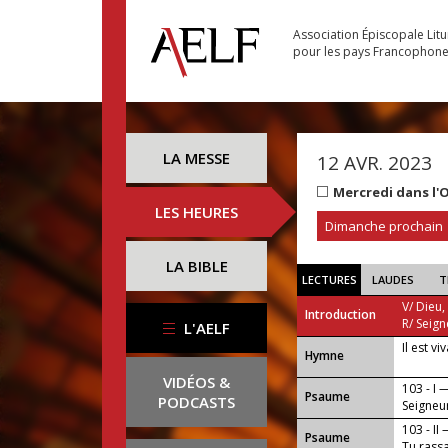
Association Épiscopale Lit
pour les pays Francophon
LA MESSE
12 AVR. 2023
Mercredi dans l'
LES HEURES
Dimanche prochain
LA BIBLE
LECTURES
LAUDES
T
V/ Dieu,
Introduction
R/ Seign
L'AELF
Il est vi
...
Hymne
VIDÉOS &
103 - I 
Psaume
PODCASTS
Seigneu
manteau 
103 - II
Psaume
Tu rassa