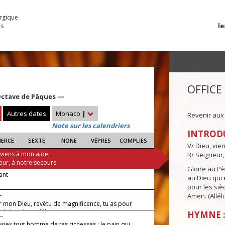
urgique
le
es
OFFICE
Octave de Pâques —
Autres dates
Monaco
|
Revenir aux
Note sur les calendriers
INTROD
IERCE
SEXTE
NONE
VÊPRES
COMPLIES
V/ Dieu, vie
 viens à mon aide,
R/ Seigneur,
eur, à notre secours.
Gloire au Pèr
vant
au Dieu qui e
pour les siè
—
Amen. (Allélu
r mon Dieu, revêtu de magnificence, tu as pour
la lumière, alléluia !
HYMNE :
 —
sies tout homme de tes richesses : le pain qui