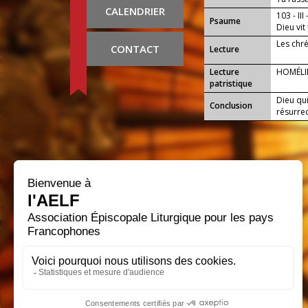
CALENDRIER
entretie
103 - III
Psaume
Dieu vit 
Les chr
CONTACT
Lecture
Lecture
HOMÉLI
patristique
Dieu qu
Conclusion
résurrec