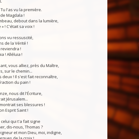
PL
! Tu l'as vu la première.
 de Magdala !
mbeau, debout dans la lumière,
e » ! C'était sa voix !
ons vu ressuscité,
s de la Vérité !
l reviendra !
a ! Alléluia !
ant, vous alliez, près du Maître,
 sur le chemin...
 deux ! Il s'est fait reconnaître,
 fraction du pain !
ze, nous dit l'Écriture,
ait Jérusalem...
Il montrait ses blessures !
on Esprit Saint !
 celui qui t'a fait signe
er, dis-nous, Thomas ?
igneur et mon Dieu, moi, indigne,
arques de la croix !