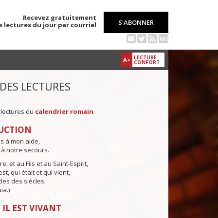
Recevez gratuitement
S'ABONNER
s lectures du jour par courriel
API
LECTURE
A+
CONFORT
 DES LECTURES
 lectures du
calendrier romain
.
UCTION
ns à mon aide,
 à notre secours.
e, et au Fils et au Saint-Esprit,
st, qui était et qui vient,
cles des siècles.
ia.)
 IL EST VIVANT