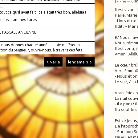
J.F Frié — CN
nt ses forces, le vin qui réjouit son cœur, alléluia !
 —
Il est vivant 
tout ce qu'il avait fait : cela était très bon, alléluia !
Parle, Marie
étiens, hommes libres
- Hors du to
Il dit : « Mari
E PASCALE ANCIENNE
R/ Nous l'av
Nous, témoin
i nous donnes chaque année la joie de fêter la
Il est venu, i
tion du Seigneur, ouvre-nous, à travers ces fête...
Amen ! Allélui
veille
lendemain
Le cœur brûl
Vers Emmaüs,
- Nous étions
Le soir, à la
Vous étiez on
La nuit couvr
- Il a paru ! 
Il a soufflé s
Est-ce Jésus,
De l'approch
- Sur mon Se
J'ai vu les m