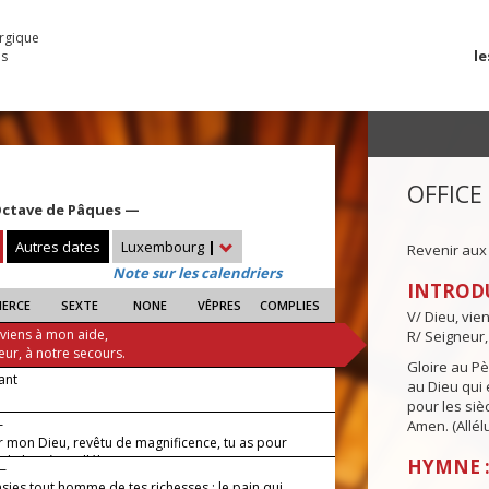
urgique
le
es
OFFICE
Octave de Pâques —
Autres dates
Luxembourg
|
Revenir aux
Note sur les calendriers
INTROD
IERCE
SEXTE
NONE
VÊPRES
COMPLIES
V/ Dieu, vie
 viens à mon aide,
R/ Seigneur,
eur, à notre secours.
Gloire au Pèr
vant
au Dieu qui e
pour les siè
—
Amen. (Allélu
r mon Dieu, revêtu de magnificence, tu as pour
la lumière, alléluia !
HYMNE :
 —
sies tout homme de tes richesses : le pain qui