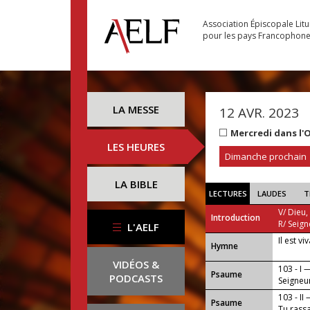
Association Épiscopale Lit
pour les pays Francophon
LA MESSE
12 AVR. 2023
Mercredi dans l'
LES HEURES
Dimanche prochain
LA BIBLE
LECTURES
LAUDES
T
V/ Dieu,
Introduction
R/ Seign
L'AELF
Il est vi
...
Hymne
VIDÉOS &
103 - I 
Psaume
PODCASTS
Seigneu
manteau 
103 - II
Psaume
Tu rassa