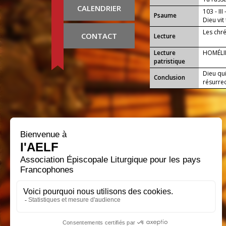
CALENDRIER
entretie
103 - III
Psaume
Dieu vit 
Les chr
CONTACT
Lecture
Lecture
HOMÉLI
patristique
Dieu qu
Conclusion
résurrec