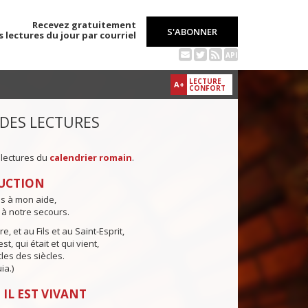
Recevez gratuitement
S'ABONNER
s lectures du jour par courriel
API
LECTURE
A+
CONFORT
 DES LECTURES
 lectures du
calendrier romain
.
UCTION
ns à mon aide,
 à notre secours.
e, et au Fils et au Saint-Esprit,
st, qui était et qui vient,
cles des siècles.
ia.)
 IL EST VIVANT