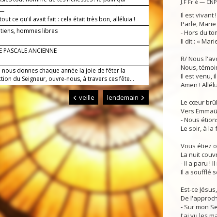
J.F Frié — CN
nt ses forces, le vin qui réjouit son cœur, alléluia !
 —
Il est vivant 
tout ce qu'il avait fait : cela était très bon, alléluia !
Parle, Marie
étiens, hommes libres
- Hors du to
Il dit : « Mari
E PASCALE ANCIENNE
R/ Nous l'av
Nous, témoin
i nous donnes chaque année la joie de fêter la
Il est venu, i
tion du Seigneur, ouvre-nous, à travers ces fête...
Amen ! Allélui
veille
lendemain
Le cœur brûl
Vers Emmaüs,
- Nous étions
Le soir, à la
Vous étiez on
La nuit couvr
- Il a paru ! 
Il a soufflé s
Est-ce Jésus,
De l'approch
- Sur mon Se
J'ai vu les m