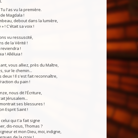
PL
! Tu l'as vu la première.
 de Magdala !
mbeau, debout dans la lumière,
e » ! C'était sa voix !
ons vu ressuscité,
s de la Vérité !
l reviendra !
a ! Alléluia !
ant, vous alliez, près du Maître,
 sur le chemin...
 deux ! Il s'est fait reconnaître,
 fraction du pain !
ze, nous dit l'Écriture,
ait Jérusalem...
Il montrait ses blessures !
on Esprit Saint !
 celui qui t'a fait signe
er, dis-nous, Thomas ?
igneur et mon Dieu, moi, indigne,
arques de la croix !