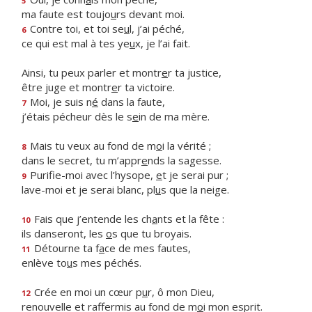
5
ma faute est toujo
u
rs devant moi.
Contre toi, et toi se
u
l, j’ai péché,
6
ce qui est mal à tes ye
u
x, je l’ai fait.
Ainsi, tu peux parler et montr
e
r ta justice,
être juge et montr
e
r ta victoire.
Moi, je suis n
é
dans la faute,
7
j’étais pécheur dès le s
e
in de ma mère.
Mais tu veux au fond de m
o
i la vérité ;
8
dans le secret, tu m’appr
e
nds la sagesse.
Purifie-moi avec l’hysope,
e
t je serai pur ;
9
lave-moi et je serai blanc, pl
u
s que la neige.
Fais que j’entende les ch
a
nts et la fête :
10
ils danseront, les
o
s que tu broyais.
Détourne ta f
a
ce de mes fautes,
11
enlève to
u
s mes péchés.
Crée en moi un cœur p
u
r, ô mon Dieu,
12
renouvelle et raffermis au fond de m
o
i mon esprit.