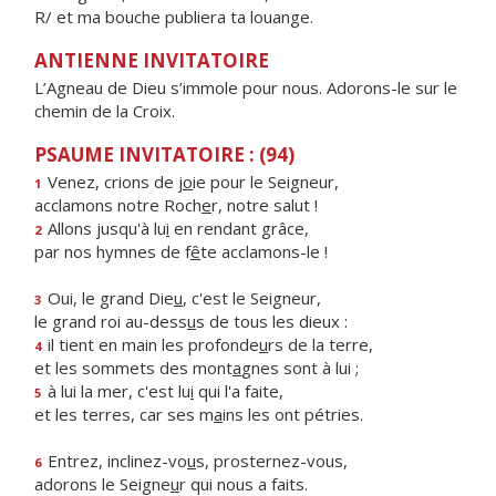
R/ et ma bouche publiera ta louange.
ANTIENNE INVITATOIRE
L’Agneau de Dieu s’immole pour nous. Adorons-le sur le
chemin de la Croix.
PSAUME INVITATOIRE : (94)
Venez, crions de j
o
ie pour le Seigneur,
1
acclamons notre Roch
e
r, notre salut !
Allons jusqu'à lu
i
en rendant grâce,
2
par nos hymnes de f
ê
te acclamons-le !
Oui, le grand Die
u
, c'est le Seigneur,
3
le grand roi au-dess
u
s de tous les dieux :
il tient en main les profonde
u
rs de la terre,
4
et les sommets des mont
a
gnes sont à lui ;
à lui la mer, c'est lu
i
qui l'a faite,
5
et les terres, car ses m
a
ins les ont pétries.
Entrez, inclinez-vo
u
s, prosternez-vous,
6
adorons le Seigne
u
r qui nous a faits.