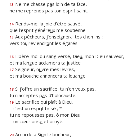
Ne me chasse p
a
s loin de ta face,
13
ne me reprends p
a
s ton esprit saint.
Rends-moi la j
o
ie d’être sauvé ;
14
que l’esprit génére
u
x me soutienne.
Aux pécheurs, j’enseigner
a
i tes chemins ;
15
vers toi, reviendr
o
nt les égarés.
Libère-moi du sang versé, Die
u
, mon Dieu sauveur,
16
et ma langue acclamer
a
ta justice.
Seigneur, o
u
vre mes lèvres,
17
et ma bouche annoncer
a
ta louange.
Si j’offre un sacrif
i
ce, tu n’en veux pas,
18
tu n’acceptes p
a
s d’holocauste.
Le sacrifice qui plaît à Dieu,
19
c’est un espr
i
t brisé ; *
tu ne repousses pas, ô mon Dieu,
un cœur bris
é
et broyé.
Accorde à Si
o
n le bonheur,
20