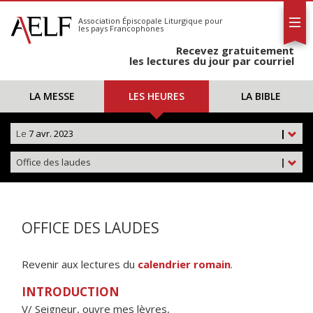
L'AELF
S'abonner
Association Épiscopale Liturgique
pour
les pays Francophones
Calendrier
Recevez gratuitement
Contact
les lectures du jour par courriel
LA MESSE
LES HEURES
LA BIBLE
Le
7 avr. 2023
|
Office des laudes
|
OFFICE DES LAUDES
Revenir aux lectures du
calendrier romain
.
INTRODUCTION
V/ Seigneur, ouvre mes lèvres,