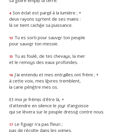
sa gloire empl
i
t la terre.
Son éclat est par
e
il à la lumière ; +
4
deux rayons s
o
rtent de ses mains :
là se tient cach
é
e sa puissance.
Tu es sorti pour sauv
e
r ton peuple
13
pour sauv
e
r ton messie.
Tu as foulé, de tes cheva
u
x, la mer
15
et le remo
u
s des eaux profondes.
J'ai entendu et mes entr
a
illes ont frémi ; +
16
à cette voix, mes l
è
vres tremblent,
la carie pén
è
tre mes os.
Et moi je frém
i
s d'être là, +
d'attendre en silence le jo
u
r d'angoisse
qui se lèvera sur le peuple dress
é
contre nous.
Le figui
e
r n'a pas fleuri ;
17
pas de réc
o
lte dans les vignes.