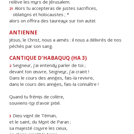
relève les m
u
rs de Jérusalem.
Alors tu accepteras de justes sacrifices,
21
oblati
o
ns et holocaustes ; *
alors on offrira des taurea
u
x sur ton autel.
ANTIENNE
Jésus, le Christ, nous a aimés : il nous a délivrés de nos
péchés par son sang.
CANTIQUE D'HABAQUQ (HA 3)
Seigneur, j'ai entend
u
parler de toi ;
2
devant ton œuvre, Seigne
u
r, j'ai craint !
Dans le cours des ann
é
es, fais-la revivre,
dans le cours des ann
é
es, fais-la connaître !
Quand tu frém
i
s de colère,
souviens-t
o
i d'avoir pitié.
Dieu vi
e
nt de Téman,
3
et le saint, du M
o
nt de Paran ;
sa majesté co
u
vre les cieux,