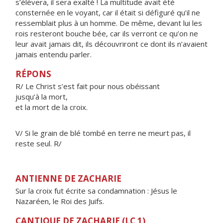
s’élèvera, il sera exalté ! La multitude avait été
consternée en le voyant, car il était si défiguré qu’il ne
ressemblait plus à un homme. De même, devant lui les
rois resteront bouche bée, car ils verront ce qu’on ne
leur avait jamais dit, ils découvriront ce dont ils n’avaient
jamais entendu parler.
RÉPONS
R/ Le Christ s’est fait pour nous obéissant
jusqu’à la mort,
et la mort de la croix.
V/ Si le grain de blé tombé en terre ne meurt pas, il
reste seul. R/
ANTIENNE DE ZACHARIE
Sur la croix fut écrite sa condamnation : Jésus le
Nazaréen, le Roi des Juifs.
CANTIQUE DE ZACHARIE (LC 1)