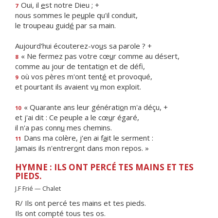
Oui, il
e
st notre Dieu ; +
7
nous sommes le pe
u
ple qu'il conduit,
le troupeau guid
é
par sa main.
Aujourd'hui écouterez-vo
u
s sa parole ? +
« Ne fermez pas votre cœ
u
r comme au désert,
8
comme au jour de tentati
o
n et de défi,
où vos pères m'ont tent
é
et provoqué,
9
et pourtant ils avaient v
u
mon exploit.
« Quarante ans leur générati
o
n m'a déçu, +
10
et j'ai dit : Ce peuple a le cœ
u
r égaré,
il n'a pas conn
u
mes chemins.
Dans ma colère, j'en ai f
a
it le serment :
11
Jamais ils n'entrer
o
nt dans mon repos. »
HYMNE : ILS ONT PERCÉ TES MAINS ET TES
PIEDS.
J.F Frié — Chalet
R/ Ils ont percé tes mains et tes pieds.
Ils ont compté tous tes os.