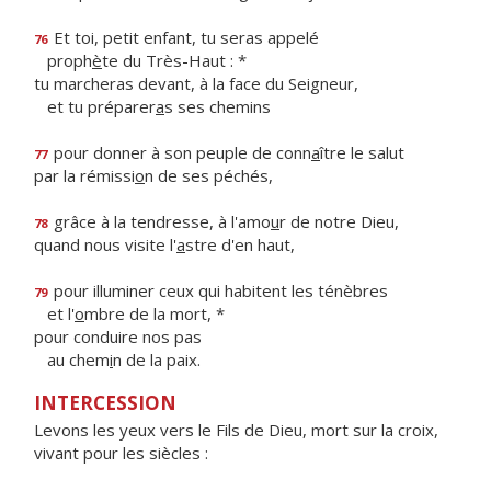
Et toi, petit enfant, tu seras appelé
76
proph
è
te du Très-Haut : *
tu marcheras devant, à la face du Seigneur,
et tu préparer
a
s ses chemins
pour donner à son peuple de conn
a
ître le salut
77
par la rémissi
o
n de ses péchés,
grâce à la tendresse, à l'amo
u
r de notre Dieu,
78
quand nous visite l'
a
stre d'en haut,
pour illuminer ceux qui habitent les ténèbres
79
et l'
o
mbre de la mort, *
pour conduire nos pas
au chem
i
n de la paix.
INTERCESSION
Levons les yeux vers le Fils de Dieu, mort sur la croix,
vivant pour les siècles :