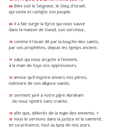
Béni soit le Seigneur, le Die
u
d'Israël,
68
qui visite et rach
è
te son peuple.
Il a fait surgir la f
o
rce qui nous sauve
69
dans la maison de Dav
i
d, son serviteur,
comme il l'avait dit par la bo
u
che des saints,
70
par ses prophètes, depuis les t
e
mps anciens :
salut qui nous arr
a
che à l'ennemi,
71
à la main de to
u
s nos oppresseurs,
amour qu'il m
o
ntre envers nos pères,
72
mémoire de son alli
a
nce sainte,
serment juré à notre p
è
re Abraham
73
de nous r
e
ndre sans crainte,
afin que, délivrés de la m
a
in des ennemis, +
74
nous le servions dans la just
i
ce et la sainteté,
75
en sa présence, tout au l
o
ng de nos jours.