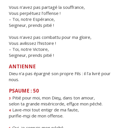
Vous n’avez pas partagé la souffrance,
Vous perpétuez l’offense !
– Toi, notre Espérance,
Seigneur, prends pitié !
Vous n’avez pas combattu pour ma gloire,
Vous avilissez l’histoire !
– Toi, notre Victoire,
Seigneur, prends pitié !
ANTIENNE
Dieu n’a pas épargné son propre Fils : il l’a livré pour
nous.
PSAUME : 50
Pitié pour moi, mon Die
u
, dans ton amour,
3
selon ta grande miséricorde, eff
a
ce mon péché.
Lave-moi tout enti
e
r de ma faute,
4
purifie-m
o
i de mon offense.
Oui, je conn
a
is mon péché,