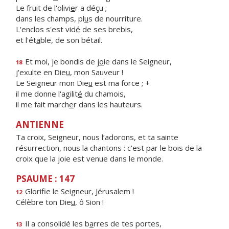
Le fruit de l'olivi
e
r a déçu ;
dans les champs, pl
u
s de nourriture.
L'enclos s'est vid
é
de ses brebis,
et l'ét
a
ble, de son bétail.
Et moi, je bondis de j
o
ie dans le Seigneur,
18
j'exulte en Die
u
, mon Sauveur !
Le Seigneur mon Die
u
est ma force ; +
il me donne l'agilit
é
du chamois,
il me fait march
e
r dans les hauteurs.
ANTIENNE
Ta croix, Seigneur, nous l’adorons, et ta sainte
résurrection, nous la chantons : c’est par le bois de la
croix que la joie est venue dans le monde.
PSAUME : 147
Glorifie le Seigne
u
r, Jérusalem !
12
Célèbre ton Die
u
, ô Sion !
Il a consolidé les b
a
rres de tes portes,
13