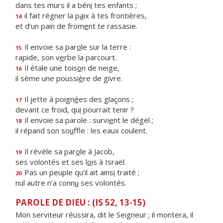
dans tes murs il a bén
i
tes enfants ;
il fait régner la p
a
ix à tes frontières,
14
et d’un pain de from
e
nt te rassasie.
Il envoie sa par
o
le sur la terre :
15
rapide, son v
e
rbe la parcourt.
Il étale une tois
o
n de neige,
16
il sème une poussi
è
re de givre.
Il jette à poign
é
es des glaçons ;
17
devant ce froid, qu
i
pourrait tenir ?
Il envoie sa parole : survi
e
nt le dégel ;
18
il répand son so
u
ffle : les eaux coulent.
Il révèle sa par
o
le à Jacob,
19
ses volontés et ses l
o
is à Israël.
Pas un peuple qu’il ait ains
i
traité ;
20
nul autre n’a conn
u
ses volontés.
PAROLE DE DIEU : (IS 52, 13-15)
Mon serviteur réussira, dit le Seigneur ; il montera, il