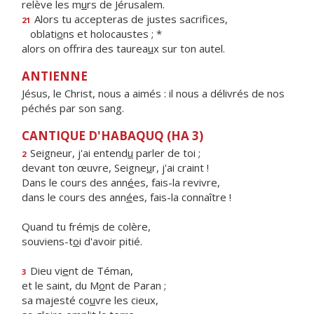
relève les m
u
rs de Jérusalem.
Alors tu accepteras de justes sacrifices,
21
oblati
o
ns et holocaustes ; *
alors on offrira des taurea
u
x sur ton autel.
ANTIENNE
Jésus, le Christ, nous a aimés : il nous a délivrés de nos
péchés par son sang.
CANTIQUE D'HABAQUQ (HA 3)
Seigneur, j'ai entend
u
parler de toi ;
2
devant ton œuvre, Seigne
u
r, j'ai craint !
Dans le cours des ann
é
es, fais-la revivre,
dans le cours des ann
é
es, fais-la connaître !
Quand tu frém
i
s de colère,
souviens-t
o
i d'avoir pitié.
Dieu vi
e
nt de Téman,
3
et le saint, du M
o
nt de Paran ;
sa majesté co
u
vre les cieux,