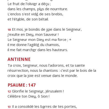
Le fruit de l'olivi
e
r a déçu ;
dans les champs, pl
u
s de nourriture.
L'enclos s'est vid
é
de ses brebis,
et l'ét
a
ble, de son bétail.
Et moi, je bondis de j
o
ie dans le Seigneur,
18
j'exulte en Die
u
, mon Sauveur !
Le Seigneur mon Die
u
est ma force ; +
il me donne l'agilit
é
du chamois,
il me fait march
e
r dans les hauteurs.
ANTIENNE
Ta croix, Seigneur, nous l’adorons, et ta sainte
résurrection, nous la chantons : c’est par le bois de la
croix que la joie est venue dans le monde.
PSAUME : 147
Glorifie le Seigne
u
r, Jérusalem !
12
Célèbre ton Die
u
, ô Sion !
Il a consolidé les b
a
rres de tes portes,
13