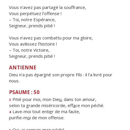
Vous n’avez pas partagé la souffrance,
Vous perpétuez l’offense !
– Toi, notre Espérance,
Seigneur, prends pitié !
Vous n’avez pas combattu pour ma gloire,
Vous avilissez l’histoire !
– Toi, notre Victoire,
Seigneur, prends pitié !
ANTIENNE
Dieu n’a pas épargné son propre Fils : il l’a livré pour
nous.
PSAUME : 50
Pitié pour moi, mon Die
u
, dans ton amour,
3
selon ta grande miséricorde, eff
a
ce mon péché.
Lave-moi tout enti
e
r de ma faute,
4
purifie-m
o
i de mon offense.
Oui, je conn
a
is mon péché,