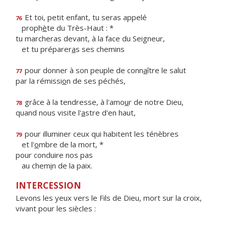
Et toi, petit enfant, tu seras appelé
76
proph
è
te du Très-Haut : *
tu marcheras devant, à la face du Seigneur,
et tu préparer
a
s ses chemins
pour donner à son peuple de conn
a
ître le salut
77
par la rémissi
o
n de ses péchés,
grâce à la tendresse, à l'amo
u
r de notre Dieu,
78
quand nous visite l'
a
stre d'en haut,
pour illuminer ceux qui habitent les ténèbres
79
et l'
o
mbre de la mort, *
pour conduire nos pas
au chem
i
n de la paix.
INTERCESSION
Levons les yeux vers le Fils de Dieu, mort sur la croix,
vivant pour les siècles :