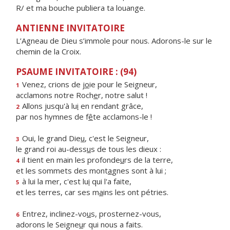
R/ et ma bouche publiera ta louange.
ANTIENNE INVITATOIRE
L’Agneau de Dieu s’immole pour nous. Adorons-le sur le
chemin de la Croix.
PSAUME INVITATOIRE : (94)
Venez, crions de j
o
ie pour le Seigneur,
1
acclamons notre Roch
e
r, notre salut !
Allons jusqu'à lu
i
en rendant grâce,
2
par nos hymnes de f
ê
te acclamons-le !
Oui, le grand Die
u
, c'est le Seigneur,
3
le grand roi au-dess
u
s de tous les dieux :
il tient en main les profonde
u
rs de la terre,
4
et les sommets des mont
a
gnes sont à lui ;
à lui la mer, c'est lu
i
qui l'a faite,
5
et les terres, car ses m
a
ins les ont pétries.
Entrez, inclinez-vo
u
s, prosternez-vous,
6
adorons le Seigne
u
r qui nous a faits.