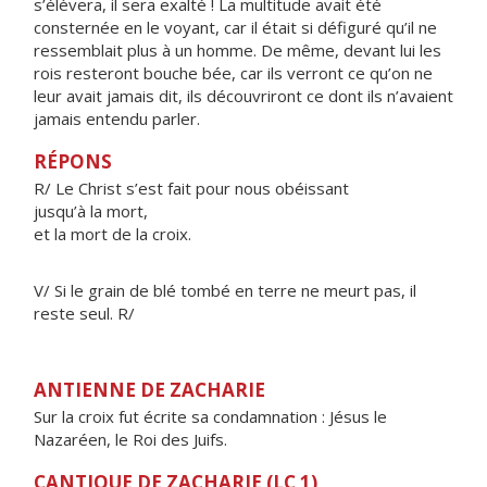
s’élèvera, il sera exalté ! La multitude avait été
consternée en le voyant, car il était si défiguré qu’il ne
ressemblait plus à un homme. De même, devant lui les
rois resteront bouche bée, car ils verront ce qu’on ne
leur avait jamais dit, ils découvriront ce dont ils n’avaient
jamais entendu parler.
RÉPONS
R/ Le Christ s’est fait pour nous obéissant
jusqu’à la mort,
et la mort de la croix.
V/ Si le grain de blé tombé en terre ne meurt pas, il
reste seul. R/
ANTIENNE DE ZACHARIE
Sur la croix fut écrite sa condamnation : Jésus le
Nazaréen, le Roi des Juifs.
CANTIQUE DE ZACHARIE (LC 1)