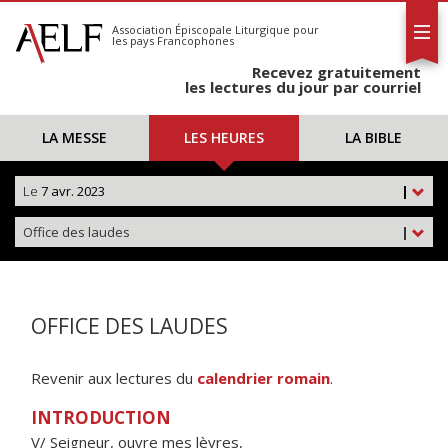
L'AELF
S'abonner
Association Épiscopale Liturgique
pour
les pays Francophones
Calendrier
Recevez gratuitement
Contact
les lectures du jour par courriel
LA MESSE
LES HEURES
LA BIBLE
Le
7 avr. 2023
|
Office des laudes
|
OFFICE DES LAUDES
Revenir aux lectures du
calendrier romain
.
INTRODUCTION
V/ Seigneur, ouvre mes lèvres,