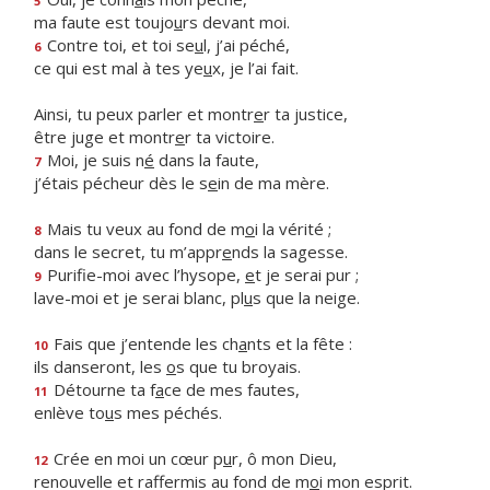
5
ma faute est toujo
u
rs devant moi.
Contre toi, et toi se
u
l, j’ai péché,
6
ce qui est mal à tes ye
u
x, je l’ai fait.
Ainsi, tu peux parler et montr
e
r ta justice,
être juge et montr
e
r ta victoire.
Moi, je suis n
é
dans la faute,
7
j’étais pécheur dès le s
e
in de ma mère.
Mais tu veux au fond de m
o
i la vérité ;
8
dans le secret, tu m’appr
e
nds la sagesse.
Purifie-moi avec l’hysope,
e
t je serai pur ;
9
lave-moi et je serai blanc, pl
u
s que la neige.
Fais que j’entende les ch
a
nts et la fête :
10
ils danseront, les
o
s que tu broyais.
Détourne ta f
a
ce de mes fautes,
11
enlève to
u
s mes péchés.
Crée en moi un cœur p
u
r, ô mon Dieu,
12
renouvelle et raffermis au fond de m
o
i mon esprit.