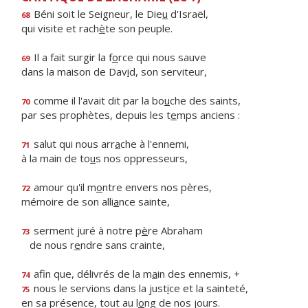
Béni soit le Seigneur, le Die
u
d'Israël,
68
qui visite et rach
è
te son peuple.
Il a fait surgir la f
o
rce qui nous sauve
69
dans la maison de Dav
i
d, son serviteur,
comme il l'avait dit par la bo
u
che des saints,
70
par ses prophètes, depuis les t
e
mps anciens :
salut qui nous arr
a
che à l'ennemi,
71
à la main de to
u
s nos oppresseurs,
amour qu'il m
o
ntre envers nos pères,
72
mémoire de son alli
a
nce sainte,
serment juré à notre p
è
re Abraham
73
de nous r
e
ndre sans crainte,
afin que, délivrés de la m
a
in des ennemis, +
74
nous le servions dans la just
i
ce et la sainteté,
75
en sa présence, tout au l
o
ng de nos jours.