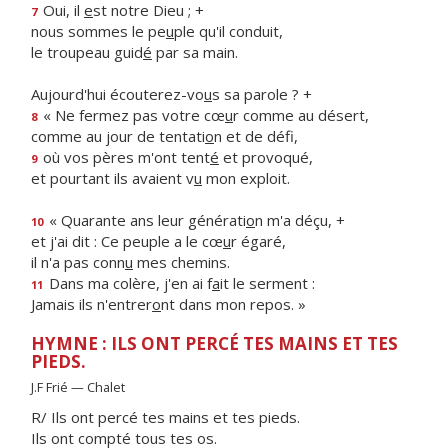
Oui, il
e
st notre Dieu ; +
7
nous sommes le pe
u
ple qu'il conduit,
le troupeau guid
é
par sa main.
Aujourd'hui écouterez-vo
u
s sa parole ? +
« Ne fermez pas votre cœ
u
r comme au désert,
8
comme au jour de tentati
o
n et de défi,
où vos pères m'ont tent
é
et provoqué,
9
et pourtant ils avaient v
u
mon exploit.
« Quarante ans leur générati
o
n m'a déçu, +
10
et j'ai dit : Ce peuple a le cœ
u
r égaré,
il n'a pas conn
u
mes chemins.
Dans ma colère, j'en ai f
a
it le serment :
11
Jamais ils n'entrer
o
nt dans mon repos. »
HYMNE : ILS ONT PERCÉ TES MAINS ET TES
PIEDS.
J.F Frié — Chalet
R/ Ils ont percé tes mains et tes pieds.
Ils ont compté tous tes os.