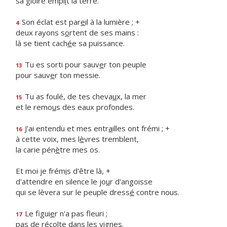
sa gloire empl
i
t la terre.
Son éclat est par
e
il à la lumière ; +
4
deux rayons s
o
rtent de ses mains :
là se tient cach
é
e sa puissance.
Tu es sorti pour sauv
e
r ton peuple
13
pour sauv
e
r ton messie.
Tu as foulé, de tes cheva
u
x, la mer
15
et le remo
u
s des eaux profondes.
J'ai entendu et mes entr
a
illes ont frémi ; +
16
à cette voix, mes l
è
vres tremblent,
la carie pén
è
tre mes os.
Et moi je frém
i
s d'être là, +
d'attendre en silence le jo
u
r d'angoisse
qui se lèvera sur le peuple dress
é
contre nous.
Le figui
e
r n'a pas fleuri ;
17
pas de réc
o
lte dans les vignes.