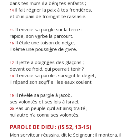
dans tes murs il a bén
i
tes enfants ;
il fait régner la p
a
ix à tes frontières,
14
et d’un pain de from
e
nt te rassasie.
Il envoie sa par
o
le sur la terre :
15
rapide, son v
e
rbe la parcourt.
Il étale une tois
o
n de neige,
16
il sème une poussi
è
re de givre.
Il jette à poign
é
es des glaçons ;
17
devant ce froid, qu
i
pourrait tenir ?
Il envoie sa parole : survi
e
nt le dégel ;
18
il répand son so
u
ffle : les eaux coulent.
Il révèle sa par
o
le à Jacob,
19
ses volontés et ses l
o
is à Israël.
Pas un peuple qu’il ait ains
i
traité ;
20
nul autre n’a conn
u
ses volontés.
PAROLE DE DIEU : (IS 52, 13-15)
Mon serviteur réussira, dit le Seigneur ; il montera, il