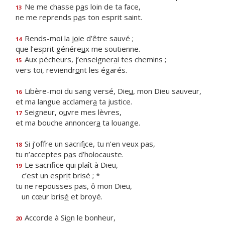
Ne me chasse p
a
s loin de ta face,
13
ne me reprends p
a
s ton esprit saint.
Rends-moi la j
o
ie d’être sauvé ;
14
que l’esprit génére
u
x me soutienne.
Aux pécheurs, j’enseigner
a
i tes chemins ;
15
vers toi, reviendr
o
nt les égarés.
Libère-moi du sang versé, Die
u
, mon Dieu sauveur,
16
et ma langue acclamer
a
ta justice.
Seigneur, o
u
vre mes lèvres,
17
et ma bouche annoncer
a
ta louange.
Si j’offre un sacrif
i
ce, tu n’en veux pas,
18
tu n’acceptes p
a
s d’holocauste.
Le sacrifice qui plaît à Dieu,
19
c’est un espr
i
t brisé ; *
tu ne repousses pas, ô mon Dieu,
un cœur bris
é
et broyé.
Accorde à Si
o
n le bonheur,
20