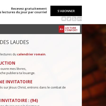
Recevez gratuitement
S'ABONNER
s lectures du jour par courriel
API
LECTURE
A+
CONFORT
 DES LAUDES
 lectures du
calendrier romain
.
UCTION
 ouvre mes lèvres,
che publiera ta louange.
E INVITATOIRE
és sur Jésus Christ, entrons dans le combat de
NVITATOIRE : (94)