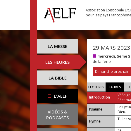
Association Épiscopale Lit
pour les pays Francophon
LA MESSE
29 MARS 2023
mercredi, 5ème 
de la férie
LES HEURES
Dimanche prochain
LA BIBLE
LECTURES
LAUDES
T
V/ Seign
L'AELF
Introduction
R/ et m
Les yeux
Psaume
VIDÉOS &
Dieu.
PODCASTS
Tu les s
Hymne
35 —