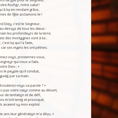
ns de j
o
ie pour le Seigneur,
otre Roch
e
r, notre salut !
u'à lu
i
en rendant grâce,
nes de f
ê
te acclamons-le !
nd Die
u
, c'est le Seigneur,
 au-dess
u
s de tous les dieux :
 main les profonde
u
rs de la terre,
ets des mont
a
gnes sont à lui ;
, c'est lu
i
qui l'a faite,
, car ses m
a
ins les ont pétries.
linez-vo
u
s, prosternez-vous,
Seigne
u
r qui nous a faits.
notre Dieu ; +
s le pe
u
ple qu'il conduit,
guid
é
par sa main.
 écouterez-vo
u
s sa parole ? +
z pas votre cœ
u
r comme au désert,
r de tentati
o
n et de défi,
es m'ont tent
é
et provoqué,
ls avaient v
u
mon exploit.
e ans leur générati
o
n m'a déçu, +