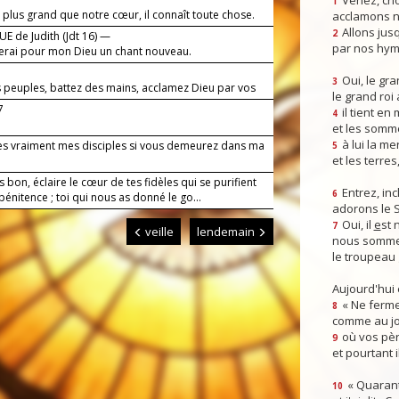
Venez, crio
1
 plus grand que notre cœur, il connaît toute chose.
acclamons n
Allons jusq
2
E de Judith (Jdt 16) —
par nos hym
terai pour mon Dieu un chant nouveau.
Oui, le gra
3
s peuples, battez des mains, acclamez Dieu par vos
le grand roi
oie !
7
il tient en
4
et les somm
à lui la mer
es vraiment mes disciples si vous demeurez dans ma
5
et les terres
s bon, éclaire le cœur de tes fidèles qui se purifient
Entrez, inc
6
pénitence ; toi qui nous as donné le go...
adorons le 
Oui, il
e
st 
7
veille
lendemain
nous somme
le troupeau 
Aujourd'hui
« Ne ferme
8
comme au jou
où vos pèr
9
et pourtant i
« Quarant
10