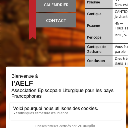
Psaume
CALENDRIER
Dieu est
CANTIQU
Cantique
Je chan
CONTACT
46 —
Psaume
Tous le
cris de j
Is 50, 5-
Péricope
Cantique de
Vous êt
Zacharie
parole.
Dieu trè
Conclusion
dans la 