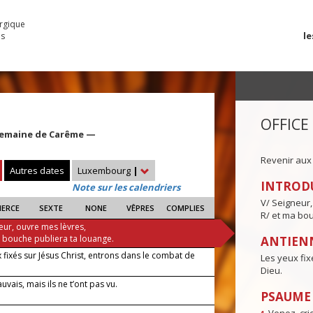
urgique
le
es
OFFICE
Semaine de Carême —
Revenir aux
Autres dates
Luxembourg
|
INTROD
Note sur les calendriers
V/ Seigneur,
IERCE
SEXTE
NONE
VÊPRES
COMPLIES
R/ et ma bou
eur, ouvre mes lèvres,
a bouche publiera ta louange.
ANTIENN
 fixés sur Jésus Christ, entrons dans le combat de
Les yeux fix
Dieu.
auvais, mais ils ne t’ont pas vu.
PSAUME I