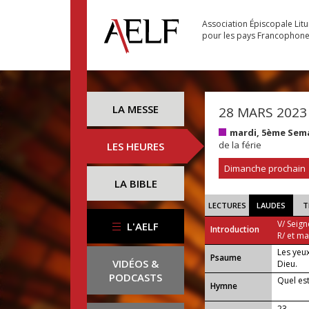
Association Épiscopale Lit
pour les pays Francophon
LA MESSE
28 MARS 2023
mardi, 5ème Sem
de la férie
LES HEURES
Dimanche prochain
LA BIBLE
LECTURES
LAUDES
T
V/ Seign
L'AELF
Introduction
R/ et m
Les yeux
Psaume
VIDÉOS &
Dieu.
PODCASTS
Quel es
Hymne
23 —