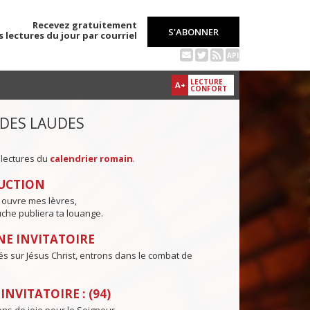
Recevez gratuitement
S'ABONNER
s lectures du jour par courriel
API
LECTURE
A+
CONFORT
 DES LAUDES
 lectures du
calendrier romain
.
UCTION
 ouvre mes lèvres,
che publiera ta louange.
E INVITATOIRE
és sur Jésus Christ, entrons dans le combat de
NVITATOIRE : (94)