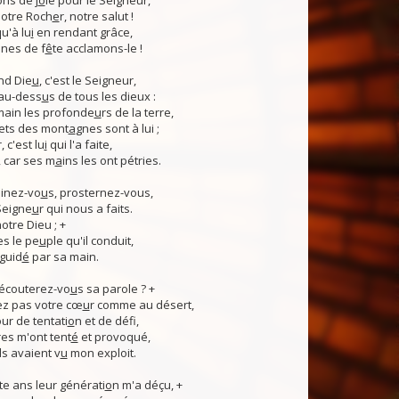
ns de j
o
ie pour le Seigneur,
otre Roch
e
r, notre salut !
u'à lu
i
en rendant grâce,
nes de f
ê
te acclamons-le !
nd Die
u
, c'est le Seigneur,
 au-dess
u
s de tous les dieux :
 main les profonde
u
rs de la terre,
ets des mont
a
gnes sont à lui ;
, c'est lu
i
qui l'a faite,
, car ses m
a
ins les ont pétries.
linez-vo
u
s, prosternez-vous,
Seigne
u
r qui nous a faits.
notre Dieu ; +
s le pe
u
ple qu'il conduit,
guid
é
par sa main.
 écouterez-vo
u
s sa parole ? +
z pas votre cœ
u
r comme au désert,
r de tentati
o
n et de défi,
es m'ont tent
é
et provoqué,
ls avaient v
u
mon exploit.
e ans leur générati
o
n m'a déçu, +