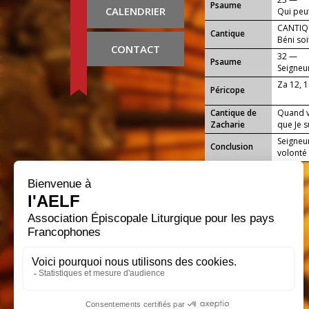
Psaume
CALENDRIER
Qui peu
pur, au
CANTIQU
Cantique
Béni soi
CONTACT
32 —
Psaume
Seigneu
en toi.
Za 12, 
Péricope
Cantique de
Quand v
Zacharie
que Je s
Seigneu
Conclusion
volonté 