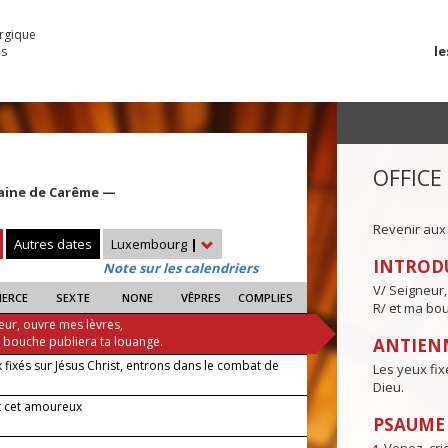
urgique
le
es
OFFICE
aine de Carême —
Revenir aux
Autres dates
Luxembourg
|
INTROD
Note sur les calendriers
V/ Seigneur,
IERCE
SEXTE
NONE
VÊPRES
COMPLIES
R/ et ma bou
eur, ouvre mes lèvres,
a bouche publiera ta louange.
ANTIENN
 fixés sur Jésus Christ, entrons dans le combat de
Les yeux fix
Dieu.
t cet amoureux
PSAUME I