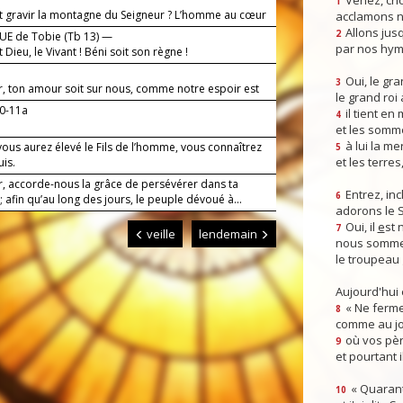
Venez, crio
1
t gravir la montagne du Seigneur ? L’homme au cœur
acclamons n
x mains innocentes.
Allons jusq
2
E de Tobie (Tb 13) —
par nos hym
t Dieu, le Vivant ! Béni soit son règne !
Oui, le gra
3
r, ton amour soit sur nous, comme notre espoir est
le grand roi
10-11a
il tient en
4
et les somm
à lui la mer
ous aurez élevé le Fils de l’homme, vous connaîtrez
5
et les terres
uis.
r, accorde-nous la grâce de persévérer dans ta
Entrez, inc
6
; afin qu’au long des jours, le peuple dévoué à...
adorons le 
Oui, il
e
st 
7
veille
lendemain
nous somme
le troupeau 
Aujourd'hui
« Ne ferme
8
comme au jou
où vos pèr
9
et pourtant i
« Quarant
10