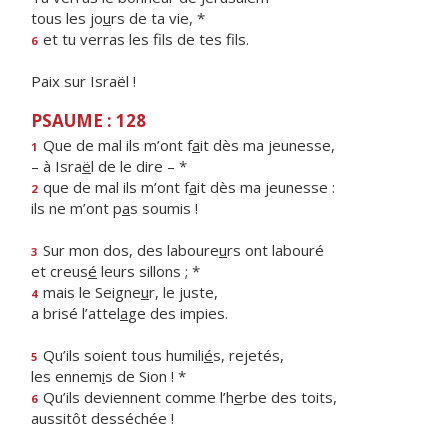
tous les jo
u
rs de ta vie, *
et tu verras les f
ls de tes fils.
6
Paix sur Israël !
PSAUME : 128
Que de mal ils m’ont f
a
it dès ma jeunesse,
1
– à Isra
ë
l de le dire – *
que de mal ils m’ont f
a
it dès ma jeunesse :
2
ils ne m’ont p
a
s soumis !
Sur mon dos, des laboure
u
rs ont labouré
3
et creus
é
leurs sillons ; *
mais le Seigne
u
r, le juste,
4
a brisé l’attel
a
ge des impies.
Qu’ils soient tous humili
é
s, rejetés,
5
les ennem
i
s de Sion ! *
Qu’ils deviennent comme l’h
e
rbe des toits,
6
aussitôt desséchée !