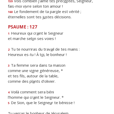
Vois combien j’aime tes préc
e
ptes, Seigneur,
159
fais-moi v
i
vre selon ton amour !
Le fondement de ta par
o
le est vérité ;
160
éternelles sont tes j
u
stes décisions.
PSAUME : 127
Heureux qui cr
a
int le Seigneur
1
et marche sel
o
n ses voies !
Tu te nourriras du trav
a
il de tes mains :
2
Heureux es-tu ! À t
o
i, le bonheur !
Ta femme sera dans ta maison
3
comme une v
i
gne généreuse, *
et tes fils, autour de la table,
comme des pl
a
nts d’olivier.
Voilà comment sera béni
4
l’homme qui cr
a
int le Seigneur. *
De Sion, que le Seigne
u
r te bénisse !
5
Tu verras le bonheur de Jérusalem