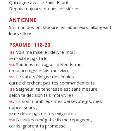
Qui règne avec le Saint-Esprit
Depuis toujours et dans les siècles.
ANTIENNE
Sur mon dos ont labouré les laboureurs, allongeant
leurs sillons.
PSAUME : 118-20
Vois ma mis
è
re : délivre-moi ;
153
je n’oublie p
a
s ta loi.
Soutiens ma ca
u
se : défends-moi,
154
en ta prom
e
sse fais-moi vivre !
Le salut s’él
o
igne des impies
155
qui ne cherchent p
a
s tes commandements.
Seigneur, ta tendr
e
sse est sans mesure :
156
selon ta décisi
o
n fais-moi vivre !
Ils sont nombreux mes persécute
u
rs, mes
157
oppresseurs ;
je ne dévie p
a
s de tes exigences.
J’ai vu les renég
a
ts : ils me répugnent,
158
car ils ign
o
rent ta promesse.