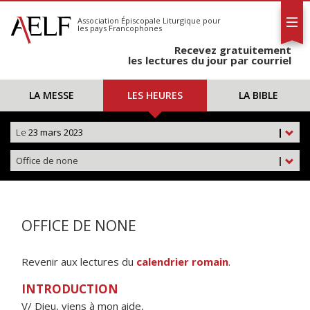
L'AELF
S'abonner
Association Épiscopale Liturgique
pour
les pays Francophones
Calendrier
Recevez gratuitement
Contact
les lectures du jour par courriel
LA MESSE
LES HEURES
LA BIBLE
Le
23 mars 2023
|
Office de none
|
OFFICE DE NONE
Revenir aux lectures du
calendrier romain
.
INTRODUCTION
V/ Dieu, viens à mon aide,