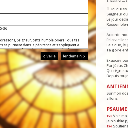
A. Rivière — 
Ô Toi qui e
Seigneur du 
Le jour déclin
Rassemble-n
35-36
Accorde-nous
Et la vieille
dressons, Seigneur, cette humble prière : que tes
Fais que, le 
rs se purifient dans la pénitence et s’appliquent à
 qui est bon ; donne-leur de rester dociles à ta
Ta gloire enf
 et d’arriver sans encombre aux fêtes de Pâques.
veille
lendemain
Exauce-nous
Par Jésus Ch
Qui règne av
Depuis toujo
ANTIEN
Sur mon dos 
sillons.
PSAUME :
Vois ma 
153
je n’oublie p
Soutiens
154