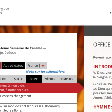
urgique
le
es
OFFICE
ie, 4ème Semaine de Carême —
ejo, évêque
Revenir aux
Autres dates
France
|
INTROD
Note sur les calendriers
V/ Dieu, vie
R/ Seigneur,
IERCE
SEXTE
NONE
VÊPRES
COMPLIES
Gloire au Pèr
 viens à mon aide,
au Dieu qui e
eur, à notre secours.
pour les siè
ui es sans changement
Amen. (Allélu
— Sur mon dos ont labouré les laboureurs,
HYMNE :
nt leurs sillons.