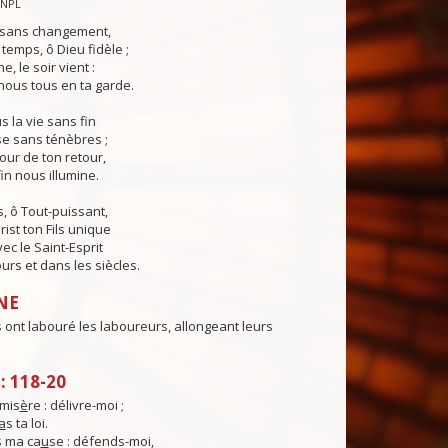
CNPL
s sans changement,
temps, ô Dieu fidèle ;
e, le soir vient :
ous tous en ta garde.
 la vie sans fin
sse sans ténèbres ;
jour de ton retour,
in nous illumine.
, ô Tout-puissant,
rist ton Fils unique
ec le Saint-Esprit
urs et dans les siècles.
NE
ont labouré les laboureurs, allongeant leurs
 118-20
mis
è
re : délivre-moi ;
a
s ta loi.
 ma ca
u
se : défends-moi,