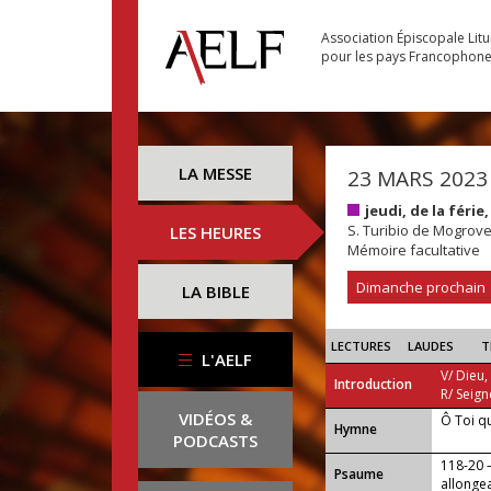
Association Épiscopale Lit
pour les pays Francophon
LA MESSE
23 MARS 2023
jeudi, de la fér
S. Turibio de Mogrov
LES HEURES
Mémoire facultative
Dimanche prochain
LA BIBLE
LECTURES
LAUDES
T
L'AELF
V/ Dieu,
Introduction
R/ Seign
VIDÉOS &
Ô Toi q
...
Hymne
PODCASTS
118-20 
Psaume
allongea