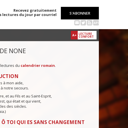
Recevez gratuitement
S'ABONNER
s lectures du jour par courriel
API
LECTURE
A+
CONFORT
 DE NONE
 lectures du
calendrier romain
.
UCTION
ns à mon aide,
 à notre secours.
e, et au Fils et au Saint-Esprit,
st, qui était et qui vient,
cles des siècles.
ia.)
 Ô TOI QUI ES SANS CHANGEMENT