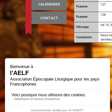
CALENDRIER
127
Psaume
128
Psaume
CONTACT
He 10, 
Péricope
Nous t’a
Conclusion
serviteu
faire ce
volonté