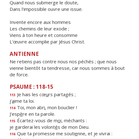
Quand nous submerge le doute,
Dans l'impossible ouvre une issue.
Invente encore aux hommes
Les chemins de leur exode ;
Viens à ton heure et consomme
L'œuvre accomplie par Jésus Christ.
ANTIENNE
Ne retiens pas contre nous nos péchés ; que nous
vienne bientôt ta tendresse, car nous sommes à bout
de force.
PSAUME : 118-15
Je hais les cœ
u
rs partagés ;
113
j’
a
ime ta loi.
Toi, mon abr
i
, mon bouclier !
114
J’esp
è
re en ta parole.
Écartez-vous de m
o
i, méchants :
115
je garderai les volont
é
s de mon Dieu.
Que ta promesse me souti
e
nne, et je vivrai :
116