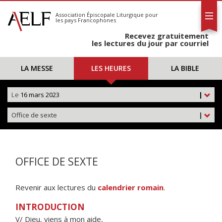
L'AELF
S'abonner
Association Épiscopale Liturgique
pour
les pays Francophones
Calendrier
Recevez gratuitement
Contact
les lectures du jour par courriel
LA MESSE
LES HEURES
LA BIBLE
Le
16 mars 2023
|
Office de sexte
|
OFFICE DE SEXTE
Revenir aux lectures du
calendrier romain
.
INTRODUCTION
V/ Dieu, viens à mon aide,