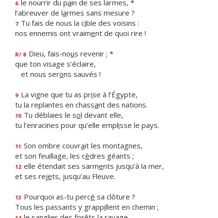
le nourrir du p
a
in de ses larmes, *
6
l’abreuver de l
a
rmes sans mesure ?
Tu fais de nous la c
i
ble des voisins :
7
nos ennemis ont vraim
e
nt de quoi rire !
Dieu, fais-no
u
s revenir ; *
R/ 8
que ton visage s’éclaire,
et nous ser
o
ns sauvés !
La vigne que tu as pr
i
se à l’Égypte,
9
tu la replantes en chass
a
nt des nations.
Tu déblaies le s
o
l devant elle,
10
tu l’enracines pour qu’elle empl
i
sse le pays.
Son ombre couvr
a
it les montagnes,
11
et son feuillage, les c
è
dres géants ;
elle étendait ses sarm
e
nts jusqu’à la mer,
12
et ses rej
e
ts, jusqu’au Fleuve.
Pourquoi as-tu perc
é
sa clôture ?
13
Tous les passants y grapp
i
llent en chemin ;
le sanglier des for
ê
ts la ravage
14