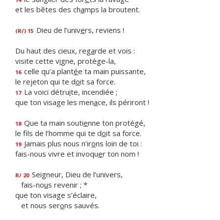
et les bêtes des ch
a
mps la broutent.
Dieu de l’univ
e
rs, reviens !
(R/) 15
Du haut des cieux, reg
a
rde et vois :
visite cette v
i
gne, protège-la,
celle qu’a plant
é
e ta main puissante,
16
le rejeton qui te d
o
it sa force.
La voici détru
i
te, incendiée ;
17
que ton visage les men
a
ce, ils périront !
Que ta main souti
e
nne ton protégé,
18
le fils de l’homme qui te d
o
it sa force.
Jamais plus nous n’ir
o
ns loin de toi :
19
fais-nous vivre et invoqu
e
r ton nom !
Seigneur, Dieu de l’univers,
R/ 20
fais-no
u
s revenir ; *
que ton visage s’éclaire,
et nous ser
o
ns sauvés.