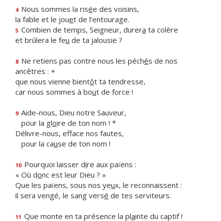
Nous sommes la ris
é
e des voisins,
4
la fable et le jou
e
t de l’entourage.
Combien de temps, Seigneur, durer
a
ta colère
5
et brûlera le fe
u
de ta jalousie ?
Ne retiens pas contre nous les péch
é
s de nos
8
ancêtres : +
que nous vienne bient
ô
t ta tendresse,
car nous sommes à bo
u
t de force !
Aide-nous, Dieu notre Sauveur,
9
pour la gl
o
ire de ton nom ! *
Délivre-nous, efface nos fautes,
pour la ca
u
se de ton nom !
Pourquoi laisser d
i
re aux païens :
10
« Où d
o
nc est leur Dieu ? »
Que les païens, sous nos ye
u
x, le reconnaissent :
il sera vengé, le sang vers
é
de tes serviteurs.
Que monte en ta présence la pl
a
inte du captif !
11