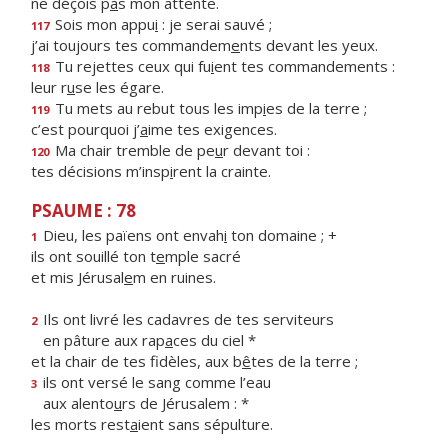
ne déçois p
a
s mon attente.
Sois mon appu
i
: je serai sauvé ;
117
j’ai toujours tes commandem
e
nts devant les yeux.
Tu rejettes ceux qui fu
i
ent tes commandements :
118
leur r
u
se les égare.
Tu mets au rebut tous les imp
i
es de la terre ;
119
c’est pourquoi j’
a
ime tes exigences.
Ma chair tremble de pe
u
r devant toi :
120
tes décisions m’insp
i
rent la crainte.
PSAUME : 78
Dieu, les païens ont envah
i
ton domaine ; +
1
ils ont souillé ton t
e
mple sacré
et mis Jérusal
e
m en ruines.
Ils ont livré les cadavres de tes serviteurs
2
en pâture aux rap
a
ces du ciel *
et la chair de tes fidèles, aux b
ê
tes de la terre ;
ils ont versé le sang comme l’eau
3
aux alento
u
rs de Jérusalem : *
les morts rest
a
ient sans sépulture.