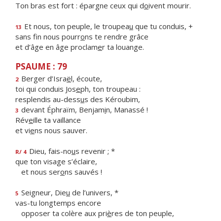
Ton bras est fort : épargne ceux qui d
o
ivent mourir.
Et nous, ton peuple, le troupea
u
que tu conduis, +
13
sans fin nous pourr
o
ns te rendre grâce
et d’âge en âge proclam
e
r ta louange.
PSAUME : 79
Berger d’Isra
ë
l, écoute,
2
toi qui conduis Jos
e
ph, ton troupeau :
resplendis au-dess
u
s des Kéroubim,
devant Éphraïm, Benjam
i
n, Manassé !
3
Rév
e
ille ta vaillance
et vi
e
ns nous sauver.
Dieu, fais-no
u
s revenir ; *
R/ 4
que ton visage s’éclaire,
et nous ser
o
ns sauvés !
Seigneur, Die
u
de l’univers, *
5
vas-tu longtemps encore
opposer ta colère aux pri
è
res de ton peuple,