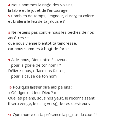
Nous sommes la ris
é
e des voisins,
4
la fable et le jou
e
t de l’entourage.
Combien de temps, Seigneur, durer
a
ta colère
5
et brûlera le fe
u
de ta jalousie ?
Ne retiens pas contre nous les péch
é
s de nos
8
ancêtres : +
que nous vienne bient
ô
t ta tendresse,
car nous sommes à bo
u
t de force !
Aide-nous, Dieu notre Sauveur,
9
pour la gl
o
ire de ton nom ! *
Délivre-nous, efface nos fautes,
pour la ca
u
se de ton nom !
Pourquoi laisser d
i
re aux païens :
10
« Où d
o
nc est leur Dieu ? »
Que les païens, sous nos ye
u
x, le reconnaissent :
il sera vengé, le sang vers
é
de tes serviteurs.
Que monte en ta présence la pl
a
inte du captif !
11