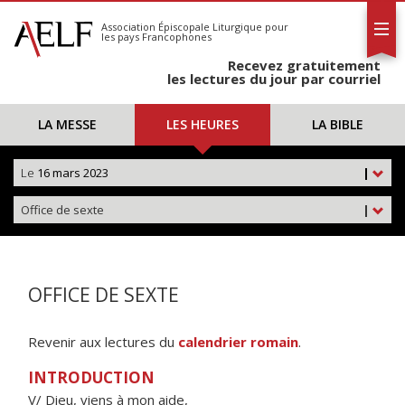
L'AELF
S'abonner
Association Épiscopale Liturgique
pour
les pays Francophones
Calendrier
Recevez gratuitement
Contact
les lectures du jour par courriel
LA MESSE
LES HEURES
LA BIBLE
Le
16 mars 2023
|
Office de sexte
|
OFFICE DE SEXTE
Revenir aux lectures du
calendrier romain
.
INTRODUCTION
V/ Dieu, viens à mon aide,