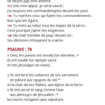
ne déçois p
a
s mon attente.
Sois mon appu
i
: je serai sauvé ;
117
j’ai toujours tes commandem
e
nts devant les yeux.
Tu rejettes ceux qui fu
i
ent tes commandements :
118
leur r
u
se les égare.
Tu mets au rebut tous les imp
i
es de la terre ;
119
c’est pourquoi j’
a
ime tes exigences.
Ma chair tremble de pe
u
r devant toi :
120
tes décisions m’insp
i
rent la crainte.
PSAUME : 78
Dieu, les païens ont envah
i
ton domaine ; +
1
ils ont souillé ton t
e
mple sacré
et mis Jérusal
e
m en ruines.
Ils ont livré les cadavres de tes serviteurs
2
en pâture aux rap
a
ces du ciel *
et la chair de tes fidèles, aux b
ê
tes de la terre ;
ils ont versé le sang comme l’eau
3
aux alento
u
rs de Jérusalem : *
les morts rest
a
ient sans sépulture.