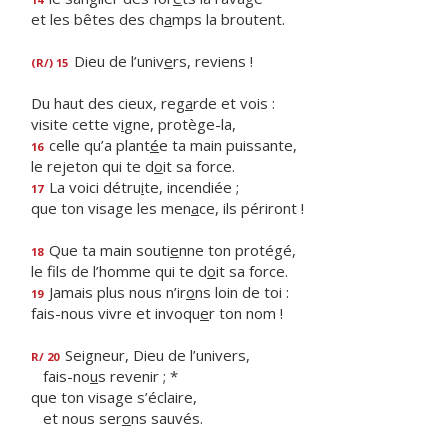
et les bêtes des ch
a
mps la broutent.
Dieu de l’univ
e
rs, reviens !
(R/) 15
Du haut des cieux, reg
a
rde et vois :
visite cette v
i
gne, protège-la,
celle qu’a plant
é
e ta main puissante,
16
le rejeton qui te d
o
it sa force.
La voici détru
i
te, incendiée ;
17
que ton visage les men
a
ce, ils périront !
Que ta main souti
e
nne ton protégé,
18
le fils de l’homme qui te d
o
it sa force.
Jamais plus nous n’ir
o
ns loin de toi :
19
fais-nous vivre et invoqu
e
r ton nom !
Seigneur, Dieu de l’univers,
R/ 20
fais-no
u
s revenir ; *
que ton visage s’éclaire,
et nous ser
o
ns sauvés.