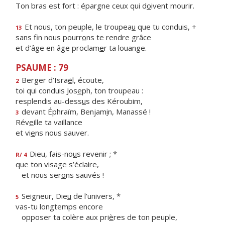
Ton bras est fort : épargne ceux qui d
o
ivent mourir.
Et nous, ton peuple, le troupea
u
que tu conduis, +
13
sans fin nous pourr
o
ns te rendre grâce
et d’âge en âge proclam
e
r ta louange.
PSAUME : 79
Berger d’Isra
ë
l, écoute,
2
toi qui conduis Jos
e
ph, ton troupeau :
resplendis au-dess
u
s des Kéroubim,
devant Éphraïm, Benjam
i
n, Manassé !
3
Rév
e
ille ta vaillance
et vi
e
ns nous sauver.
Dieu, fais-no
u
s revenir ; *
R/ 4
que ton visage s’éclaire,
et nous ser
o
ns sauvés !
Seigneur, Die
u
de l’univers, *
5
vas-tu longtemps encore
opposer ta colère aux pri
è
res de ton peuple,