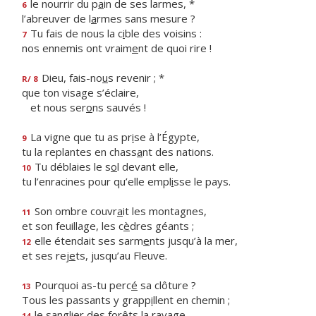
le nourrir du p
a
in de ses larmes, *
6
l’abreuver de l
a
rmes sans mesure ?
Tu fais de nous la c
i
ble des voisins :
7
nos ennemis ont vraim
e
nt de quoi rire !
Dieu, fais-no
u
s revenir ; *
R/ 8
que ton visage s’éclaire,
et nous ser
o
ns sauvés !
La vigne que tu as pr
i
se à l’Égypte,
9
tu la replantes en chass
a
nt des nations.
Tu déblaies le s
o
l devant elle,
10
tu l’enracines pour qu’elle empl
i
sse le pays.
Son ombre couvr
a
it les montagnes,
11
et son feuillage, les c
è
dres géants ;
elle étendait ses sarm
e
nts jusqu’à la mer,
12
et ses rej
e
ts, jusqu’au Fleuve.
Pourquoi as-tu perc
é
sa clôture ?
13
Tous les passants y grapp
i
llent en chemin ;
le sanglier des for
ê
ts la ravage
14