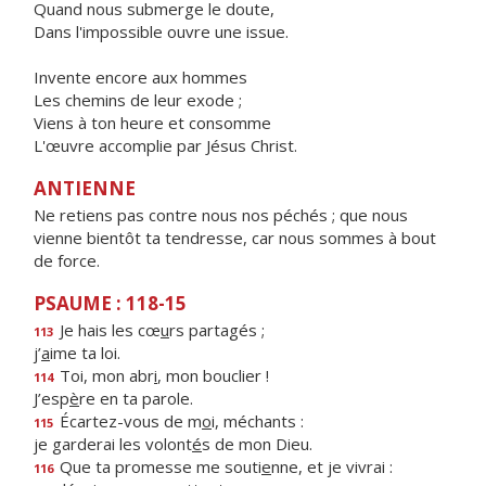
Quand nous submerge le doute,
Dans l'impossible ouvre une issue.
Invente encore aux hommes
Les chemins de leur exode ;
Viens à ton heure et consomme
L'œuvre accomplie par Jésus Christ.
ANTIENNE
Ne retiens pas contre nous nos péchés ; que nous
vienne bientôt ta tendresse, car nous sommes à bout
de force.
PSAUME : 118-15
Je hais les cœ
u
rs partagés ;
113
j’
a
ime ta loi.
Toi, mon abr
i
, mon bouclier !
114
J’esp
è
re en ta parole.
Écartez-vous de m
o
i, méchants :
115
je garderai les volont
é
s de mon Dieu.
Que ta promesse me souti
e
nne, et je vivrai :
116