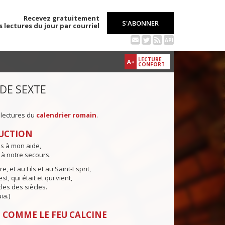
Recevez gratuitement
S'ABONNER
s lectures du jour par courriel
API
LECTURE
A+
CONFORT
 DE SEXTE
 lectures du
calendrier romain
.
UCTION
ns à mon aide,
 à notre secours.
e, et au Fils et au Saint-Esprit,
st, qui était et qui vient,
cles des siècles.
ia.)
 COMME LE FEU CALCINE