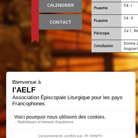
CALENDRIER
54 - I
Psaume
54 - II
Psaume
CONTACT
Za 1, 3
Péricope
Donne à 
Conclusion
toujours
pour la