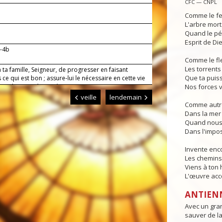
CFC — CNPL
Comme le fe
L'arbre mort
Quand le pé
Esprit de Die
b-4b
Comme le fl
Les torrents 
ta famille, Seigneur, de progresser en faisant
Que ta puis
 ce qui est bon ; assure-lui le nécessaire en cette vie
 conduire aux biens du Royaume.
Nos forces v
veille
lendemain
Comme autre
Dans la mer 
Quand nous 
Dans l'impos
Invente en
Les chemins 
Viens à ton
L'œuvre acco
ANTIEN
Avec un grand
sauver de la