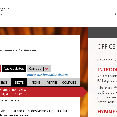
urgique
le
es
OFFICE
Semaine de Carême —
Revenir aux
Autres dates
Canada
|
INTROD
Note sur les calendriers
V/ Dieu, vie
R/ Seigneur,
IERCE
SEXTE
NONE
VÊPRES
COMPLIES
Gloire au Pèr
 viens à mon aide,
au Dieu qui e
eur, à notre secours.
pour les siè
e feu calcine
Amen. (Allélu
Avec un grand cri et des larmes, il priait celui qui
HYMNE :
le sauver de la mort.