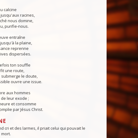
u calcine
 jusqu'aux racines,
ché nous domine,
u, purifie-nous.
euve entraîne
jusqu'à la plaine,
sance reprenne
ives dispersées.
fois ton souffle
fit une route,
submerge le doute,
sible ouvre une issue.
core aux hommes
de leur exode ;
 heure et consomme
mplie par Jésus Christ.
NE
 cri et des larmes, il priait celui qui pouvait le
 mort.