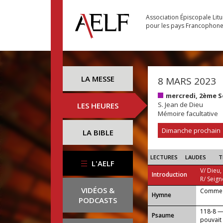
Association Épiscopale Lit
pour les pays Francophon
LA MESSE
8 MARS 2023
mercredi, 2ème 
S. Jean de Dieu
LES HEURES
Mémoire facultative
Dimanche prochain
LA BIBLE
LECTURES
LAUDES
T
L'AELF
V/ Dieu,
Introduction
R/ Seign
VIDÉOS &
Comme l
...
Hymne
PODCASTS
118-8 — 
Psaume
pouvait 