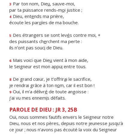
Par ton nom, Die
u
, sauve-moi,
3
par ta puissance rends-m
o
i justice ;
Dieu, ent
e
nds ma prière,
4
écoute les par
o
les de ma bouche.
Des étrangers se sont lev
é
s contre moi, +
5
des puissants ch
e
rchent ma perte :
ils n’ont pas souc
i
de Dieu.
Mais voici que Die
u
vient à mon aide,
6
le Seigneur est mon appu
i
entre tous.
De grand cœur, je t’offrir
a
i le sacrifice,
8
je rendrai grâce à ton n
o
m, car il est bon !
Oui, il m’a délivr
é
de toute angoisse :
9
j’ai vu mes ennem
i
s défaits.
PAROLE DE DIEU : JR 3, 25B
Oui, nous sommes fautifs envers le Seigneur notre
Dieu, nous et nos pères, depuis notre jeunesse jusqu’à
ce jour ; nous n’avons pas écouté la voix du Seigneur