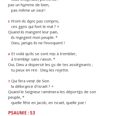
pas un h
o
mme de bien,
pas même un seul !
N’ont-ils d
o
nc pas compris,
5
ces g
e
ns qui font le mal ? +
Quand ils mangent leur pain,
ils m
a
ngent mon peuple. *
Dieu, jam
a
is ils ne l’invoquent !
Et voilà qu’ils se sont m
i
s à trembler,
6
à trembl
e
r sans raison. *
Oui, Dieu a dispersé les
o
s de tes assiégeants ;
tu peux en rire : Die
u
les rejette.
Qui fera ven
i
r de Sion
7
la délivr
a
nce d’Israël ? +
Quand le Seigneur ramènera les déport
é
s de son
peuple, *
quelle fête en Jacob, en Israël, quelle joie !
PSAUME : 53