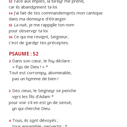
Face aux impies, la fure
u
r me prend,
53
car ils aband
o
nnent ta loi.
J’ai fait de tes commandem
e
nts mon cantique
54
dans ma deme
u
re d’étranger.
La nuit, je me rapp
e
lle ton nom
55
pour observ
e
r ta loi.
Ce qui me revi
e
nt, Seigneur,
56
c’est de gard
e
r tes préceptes.
PSAUME : 52
Dans son cœur, le fo
u
déclare :
2
« P
a
s de Dieu ! » *
Tout est corromp
u
, abominable,
pas un h
o
mme de bien !
Des cieux, le Seigne
u
r se penche
3
v
e
rs les fils d’Adam *
pour voir s’il en est
u
n de sensé,
u
n qui cherche Dieu.
Tous, ils s
o
nt dévoyés ;
4
tous ens
e
mble, pervertis : *