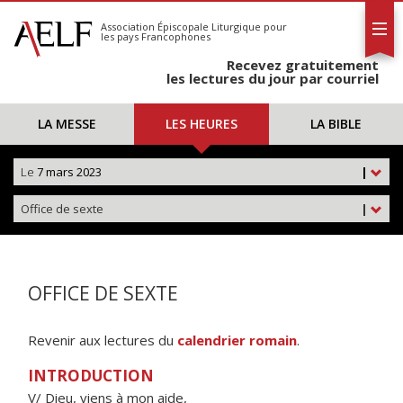
L'AELF
S'abonner
Association Épiscopale Liturgique
pour
les pays Francophones
Calendrier
Recevez gratuitement
Contact
les lectures du jour par courriel
LA MESSE
LES HEURES
LA BIBLE
Le
7 mars 2023
|
Office de sexte
|
OFFICE DE SEXTE
Revenir aux lectures du
calendrier romain
.
INTRODUCTION
V/ Dieu, viens à mon aide,