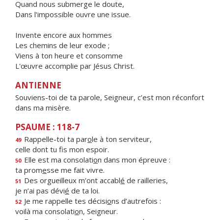
Quand nous submerge le doute,
Dans l'impossible ouvre une issue.
Invente encore aux hommes
Les chemins de leur exode ;
Viens à ton heure et consomme
L'œuvre accomplie par Jésus Christ.
ANTIENNE
Souviens-toi de ta parole, Seigneur, c’est mon réconfort
dans ma misère.
PSAUME : 118-7
Rappelle-toi ta par
o
le à ton serviteur,
49
celle dont tu f
s mon espoir.
Elle est ma consolati
o
n dans mon épreuve :
50
ta prom
e
sse me fait vivre.
Des orgueilleux m’ont accabl
é
de railleries,
51
je n’ai pas dévi
é
de ta loi.
Je me rappelle tes décisi
o
ns d’autrefois :
52
voilà ma consolati
o
n, Seigneur.