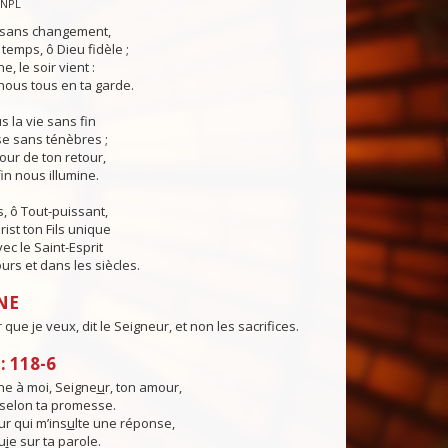
CNPL
s sans changement,
temps, ô Dieu fidèle ;
e, le soir vient :
ous tous en ta garde.
 la vie sans fin
sse sans ténèbres ;
jour de ton retour,
in nous illumine.
, ô Tout-puissant,
rist ton Fils unique
ec le Saint-Esprit
urs et dans les siècles.
NE
 que je veux, dit le Seigneur, et non les sacrifices.
 118-6
e à moi, Seigne
u
r, ton amour,
, selon ta promesse.
ur qui m’ins
u
lte une réponse,
u
i
e sur ta parole.