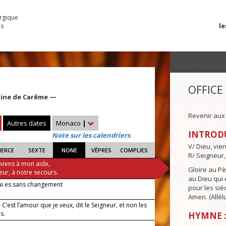
urgique
le
es
OFFICE
aine de Carême —
Revenir aux
Autres dates
Monaco
|
INTROD
Note sur les calendriers
V/ Dieu, vie
IERCE
SEXTE
NONE
VÊPRES
COMPLIES
R/ Seigneur,
 viens à mon aide,
Gloire au Pèr
eur, à notre secours.
au Dieu qui e
ui es sans changement
pour les siè
Amen. (Allélu
C’est l’amour que je veux, dit le Seigneur, et non les
es.
HYMNE :