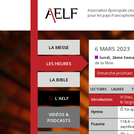
Association Épiscopale Lit
pour les pays Francophon
LA MESSE
6 MARS 2023
lundi, 2ème Sem
de la férie
LES HEURES
Dimanche prochain
LA BIBLE
LECTURES
LAUDES
T
V/ Dieu,
L'AELF
Introduction
R/ Seign
Ô Toi q
...
Hymne
VIDÉOS &
PODCASTS
118-6 — 
Psaume
sacrific
39 - I