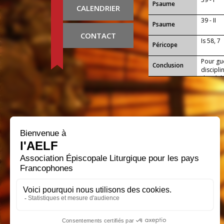
Psaume
CALENDRIER
39 - II
Psaume
CONTACT
Is 58, 7
Péricope
Pour gu
Conclusion
discipl
du péch