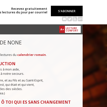
Recevez gratuitement
S'ABONNER
s lectures du jour par courriel
API
LECTURE
A+
CONFORT
 DE NONE
 lectures du
calendrier romain
.
UCTION
ns à mon aide,
 à notre secours.
e, et au Fils et au Saint-Esprit,
st, qui était et qui vient,
cles des siècles.
ia.)
 Ô TOI QUI ES SANS CHANGEMENT