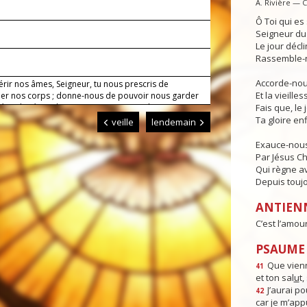
A. Rivière — 
Ô Toi qui e
Seigneur du 
Le jour déclin
Rassemble-n
Accorde-nous
érir nos âmes, Seigneur, tu nous prescris de
Et la vieille
iner nos corps ; donne-nous de pouvoir nous garder
é et de répondre ainsi aux exigences de ton amour.
Fais que, le 
Ta gloire enf
veille
lendemain
Exauce-nous
Par Jésus Ch
Qui règne av
Depuis toujo
ANTIEN
C’est l’amour
PSAUME :
Que vienn
41
et ton sal
u
t
J’aurai po
42
car je m’app