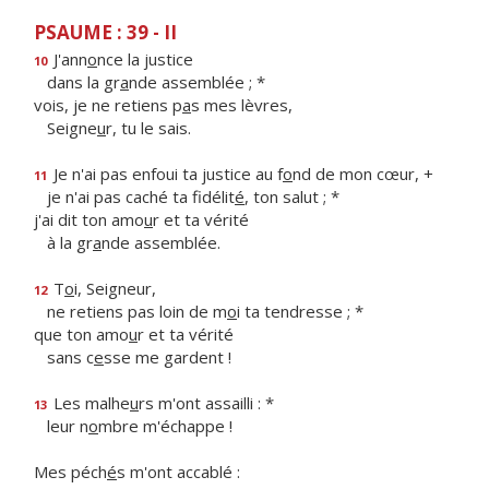
PSAUME : 39 - II
J'ann
o
nce la justice
10
dans la gr
a
nde assemblée ; *
vois, je ne retiens p
a
s mes lèvres,
Seigne
u
r, tu le sais.
Je n'ai pas enfoui ta justice au f
o
nd de mon cœur, +
11
je n'ai pas caché ta fidélit
é
, ton salut ; *
j'ai dit ton amo
u
r et ta vérité
à la gr
a
nde assemblée.
T
o
i, Seigneur,
12
ne retiens pas loin de m
o
i ta tendresse ; *
que ton amo
u
r et ta vérité
sans c
e
sse me gardent !
Les malhe
u
rs m'ont assailli : *
13
leur n
o
mbre m'échappe !
Mes péch
é
s m'ont accablé :