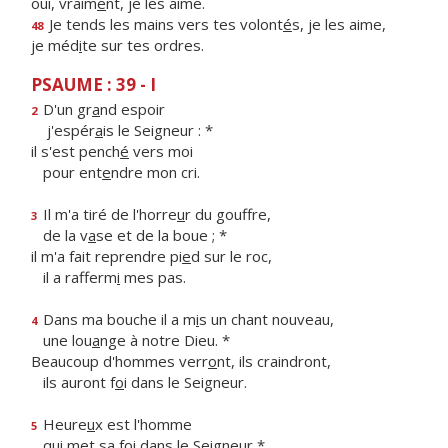
oui, vraim
e
nt, je les aime.
Je tends les mains vers tes volont
é
s, je les aime,
48
je méd
i
te sur tes ordres.
PSAUME : 39 - I
D'un gr
a
nd espoir
2
j'espér
a
is le Seigneur : *
il s'est pench
é
vers moi
pour ent
e
ndre mon cri.
Il m'a tiré de l'horre
u
r du gouffre,
3
de la v
a
se et de la boue ; *
il m'a fait reprendre pi
e
d sur le roc,
il a rafferm
i
mes pas.
Dans ma bouche il a m
i
s un chant nouveau,
4
une lou
a
nge à notre Dieu. *
Beaucoup d'hommes verr
o
nt, ils craindront,
ils auront f
o
i dans le Seigneur.
Heure
u
x est l'homme
5
qui met sa f
o
i dans le Seigneur *