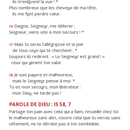
ils m'enl
è
vent la vue ! *
Plus nombreux que les cheve
u
x de ma tête,
ils me f
o
nt perdre cœur.
Daigne, Seigne
u
r, me délivrer ;
14
Seigneur, viens v
i
te à mon secours ! *
Mais tu seras l'allégr
e
sse et la joie
17
de tous ce
u
x qui te cherchent ; *
toujours ils rediront : « Le Seigne
u
r est grand ! »
ceux qui
a
iment ton salut.
Je suis pa
u
vre et malheureux,
18
mais le Seigne
u
r pense à moi. *
Tu es mon seco
u
rs, mon libérateur :
mon Die
u
, ne tarde pas !
PAROLE DE DIEU : IS 58, 7
Partage ton pain avec celui qui a faim, recueille chez toi
le malheureux sans abri, couvre celui que tu verras sans
vêtement, ne te dérobe pas à ton semblable.