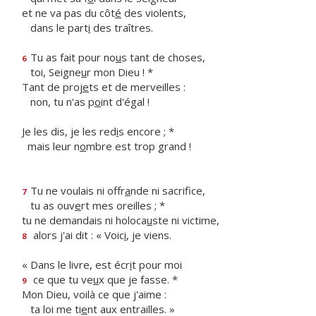
et ne va pas du côt
é
des violents,
dans le part
i
des traîtres.
Tu as fait pour no
u
s tant de choses,
6
toi, Seigne
u
r mon Dieu ! *
Tant de proj
e
ts et de merveilles :
non, tu n'as p
o
int d'égal !
Je les dis, je les red
i
s encore ; *
mais leur n
o
mbre est trop grand !
Tu ne voulais ni offr
a
nde ni sacrifice,
7
tu as ouv
e
rt mes oreilles ; *
tu ne demandais ni holoca
u
ste ni victime,
alors j'ai dit : « Voic
i
, je viens.
8
« Dans le livre, est écr
i
t pour moi
ce que tu ve
u
x que je fasse. *
9
Mon Dieu, voilà ce que j'aime :
ta loi me ti
e
nt aux entrailles. »