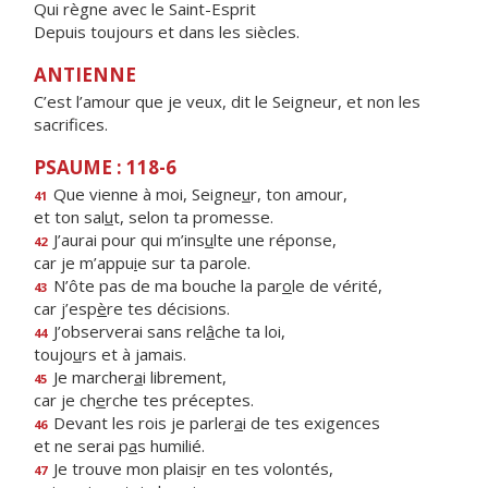
Qui règne avec le Saint-Esprit
Depuis toujours et dans les siècles.
ANTIENNE
C’est l’amour que je veux, dit le Seigneur, et non les
sacrifices.
PSAUME : 118-6
Que vienne à moi, Seigne
u
r, ton amour,
41
et ton sal
u
t, selon ta promesse.
J’aurai pour qui m’ins
u
lte une réponse,
42
car je m’appu
i
e sur ta parole.
N’ôte pas de ma bouche la par
o
le de vérité,
43
car j’esp
è
re tes décisions.
J’observerai sans rel
â
che ta loi,
44
toujo
u
rs et à jamais.
Je marcher
a
i librement,
45
car je ch
e
rche tes préceptes.
Devant les rois je parler
a
i de tes exigences
46
et ne serai p
a
s humilié.
Je trouve mon plais
i
r en tes volontés,
47