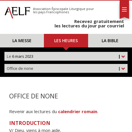
L'AELF
S'abonner
Association Épiscopale Liturgique
pour
les pays Francophones
Calendrier
Recevez gratuitement
Contact
les lectures du jour par courriel
LA MESSE
LES HEURES
LA BIBLE
Le
6 mars 2023
|
Office de none
|
OFFICE DE NONE
Revenir aux lectures du
calendrier romain
.
INTRODUCTION
V/ Dieu, viens à mon aide,