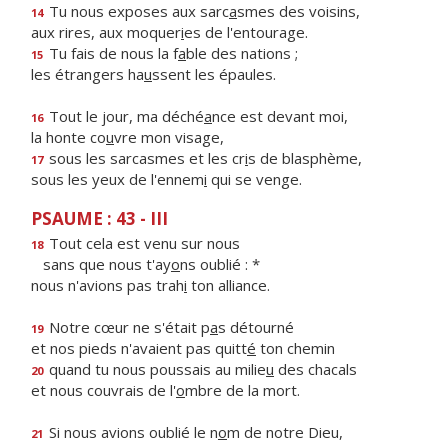
Tu nous exposes aux sarc
a
smes des voisins,
14
aux rires, aux moquer
i
es de l'entourage.
Tu fais de nous la f
a
ble des nations ;
15
les étrangers ha
u
ssent les épaules.
Tout le jour, ma déché
a
nce est devant moi,
16
la honte co
u
vre mon visage,
sous les sarcasmes et les cr
i
s de blasphème,
17
sous les yeux de l'ennem
i
qui se venge.
PSAUME : 43 - III
Tout cela est venu sur nous
18
sans que nous t'ay
o
ns oublié : *
nous n'avions pas trah
i
ton alliance.
Notre cœur ne s'était p
a
s détourné
19
et nos pieds n'avaient pas quitt
é
ton chemin
quand tu nous poussais au milie
u
des chacals
20
et nous couvrais de l'
o
mbre de la mort.
Si nous avions oublié le n
o
m de notre Dieu,
21