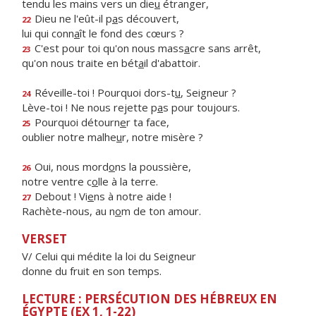
tendu les mains vers un die
u
étranger,
Dieu ne l'eût-il p
a
s découvert,
22
lui qui conn
a
ît le fond des cœurs ?
C'est pour toi qu'on nous mass
a
cre sans arrêt,
23
qu'on nous traite en bét
a
il d'abattoir.
Réveille-toi ! Pourquoi dors-t
u
, Seigneur ?
24
Lève-toi ! Ne nous rejette p
a
s pour toujours.
Pourquoi détourn
e
r ta face,
25
oublier notre malhe
u
r, notre misère ?
Oui, nous mord
o
ns la poussière,
26
notre ventre c
o
lle à la terre.
Debout ! Vi
e
ns à notre aide !
27
Rachète-nous, au n
o
m de ton amour.
VERSET
V/ Celui qui médite la loi du Seigneur
donne du fruit en son temps.
LECTURE : PERSÉCUTION DES HÉBREUX EN
ÉGYPTE (EX 1, 1-22)