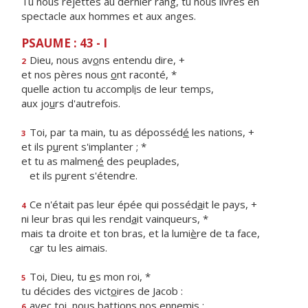
Tu nous rejettes au dernier rang, tu nous livres en
spectacle aux hommes et aux anges.
PSAUME : 43 - I
Dieu, nous av
o
ns entendu dire, +
2
et nos pères nous
o
nt raconté, *
quelle action tu accompl
i
s de leur temps,
aux jo
u
rs d'autrefois.
Toi, par ta main, tu as déposséd
é
les nations, +
3
et ils p
u
rent s'implanter ; *
et tu as malmen
é
des peuplades,
et ils p
u
rent s'étendre.
Ce n'était pas leur épée qui posséd
a
it le pays, +
4
ni leur bras qui les rend
a
it vainqueurs, *
mais ta droite et ton bras, et la lumi
è
re de ta face,
c
a
r tu les aimais.
Toi, Dieu, tu
e
s mon roi, *
5
tu décides des vict
o
ires de Jacob :
avec toi, nous batti
o
ns nos ennemis ;
6