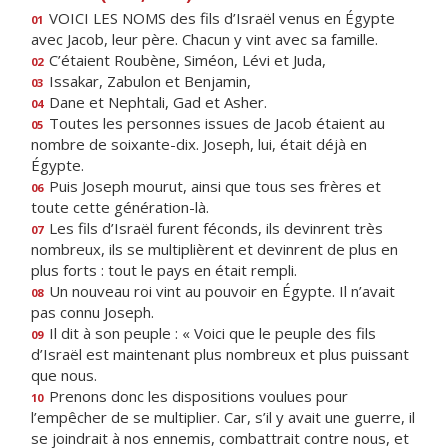
VOICI LES NOMS des fils d’Israël venus en Égypte
01
avec Jacob, leur père. Chacun y vint avec sa famille.
C’étaient Roubène, Siméon, Lévi et Juda,
02
Issakar, Zabulon et Benjamin,
03
Dane et Nephtali, Gad et Asher.
04
Toutes les personnes issues de Jacob étaient au
05
nombre de soixante-dix. Joseph, lui, était déjà en
Égypte.
Puis Joseph mourut, ainsi que tous ses frères et
06
toute cette génération-là.
Les fils d’Israël furent féconds, ils devinrent très
07
nombreux, ils se multiplièrent et devinrent de plus en
plus forts : tout le pays en était rempli.
Un nouveau roi vint au pouvoir en Égypte. Il n’avait
08
pas connu Joseph.
Il dit à son peuple : « Voici que le peuple des fils
09
d’Israël est maintenant plus nombreux et plus puissant
que nous.
Prenons donc les dispositions voulues pour
10
l’empêcher de se multiplier. Car, s’il y avait une guerre, il
se joindrait à nos ennemis, combattrait contre nous, et