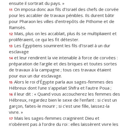
ensuite il sortirait du pays. »
On imposa donc aux fils d’Israël des chefs de corvée
11
pour les accabler de travaux pénibles. Ils durent bâtir
pour Pharaon les villes d’entrepôts de Pithome et de
Ramsès.
Mais, plus on les accablait, plus ils se multipliaient et
12
proliféraient, ce qui les fit détester.
Les Égyptiens soumirent les fils d’Israël à un dur
13
esclavage
et leur rendirent la vie intenable à force de corvées :
14
préparation de l’argile et des briques et toutes sortes
de travaux à la campagne ; tous ces travaux étaient
pour eux un dur esclavage.
Alors le roi d’Égypte parla aux sages-femmes des
15
Hébreux dont l’une s’appelait Shifra et l’autre Poua ;
il leur dit : « Quand vous accoucherez les femmes des
16
Hébreux, regardez bien le sexe de l’enfant : si c’est un
garçon, faites-le mourir ; si c’est une fille, laissez-la
vivre. »
Mais les sages-femmes craignirent Dieu et
17
n’obéirent pas à l’ordre du roi : elles laissèrent vivre les