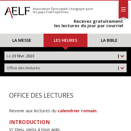
L'AELF
S'abonner
Association Épiscopale Liturgique
pour
les pays Francophones
Calendrier
Recevez gratuitement
Contact
les lectures du jour par courriel
LA MESSE
LES HEURES
LA BIBLE
Le
23 févr. 2023
|
Office des lectures
|
OFFICE DES LECTURES
Revenir aux lectures du
calendrier romain
.
INTRODUCTION
V/ Dieu, viens à mon aide,