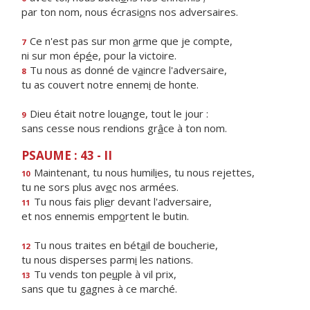
par ton nom, nous écrasi
o
ns nos adversaires.
Ce n'est pas sur mon
a
rme que je compte,
7
ni sur mon ép
é
e, pour la victoire.
Tu nous as donné de v
a
incre l'adversaire,
8
tu as couvert notre ennem
i
de honte.
Dieu était notre lou
a
nge, tout le jour :
9
sans cesse nous rendions gr
â
ce à ton nom.
PSAUME : 43 - II
Maintenant, tu nous humil
i
es, tu nous rejettes,
10
tu ne sors plus av
e
c nos armées.
Tu nous fais pli
e
r devant l'adversaire,
11
et nos ennemis emp
o
rtent le butin.
Tu nous traites en bét
a
il de boucherie,
12
tu nous disperses parm
i
les nations.
Tu vends ton pe
u
ple à vil prix,
13
sans que tu g
a
gnes à ce marché.