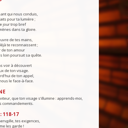
ant qui nous conduis,
aits pour ta lumière ;
e jour trop bref
ènes dans ta gloire.
œuvre de tes mains,
éjà te reconnaissent ;
r de ton amour
s loin poursuit sa quête.
s voir à découvert
eux de ton visage.
rd'hui de ton appel,
ous le face-à-face.
NE
viteur, que ton visage s'illumine : apprends-moi,
es commandements.
 118-17
merv
e
ille, tes exigences,
me les garde !