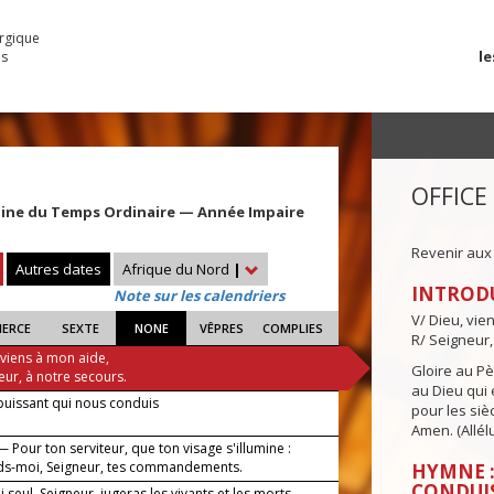
urgique
le
es
OFFICE
aine du Temps Ordinaire — Année Impaire
Revenir aux
Autres dates
Afrique du Nord
|
INTROD
Note sur les calendriers
V/ Dieu, vie
IERCE
SEXTE
NONE
VÊPRES
COMPLIES
R/ Seigneur,
 viens à mon aide,
Gloire au Pèr
eur, à notre secours.
au Dieu qui e
puissant qui nous conduis
pour les siè
Amen. (Allélu
 Pour ton serviteur, que ton visage s'illumine :
s-moi, Seigneur, tes commandements.
HYMNE :
CONDUI
 seul, Seigneur, jugeras les vivants et les morts.