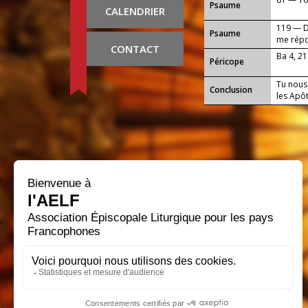
Psaume
CALENDRIER
119 — Da
Psaume
me rép
CONTACT
Ba 4, 2
Péricope
Tu nous 
Conclusion
les Apô
Que notr
tous ce