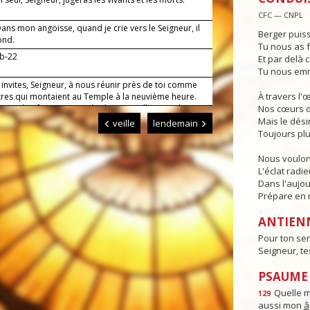
CFC — CNPL
ns mon angoisse, quand je crie vers le Seigneur, il
Berger puiss
ond.
Tu nous as f
1b-22
Et par delà c
Tu nous emm
invites, Seigneur, à nous réunir près de toi comme
À travers l'
tres qui montaient au Temple à la neuvième heure.
e prière faite au nom de Jésus appelle ton salut sur
Nos cœurs d
ux qui invoquent son nom. Lui qui règne.
Mais le dési
veille
lendemain
Toujours plu
Nous voulon
L'éclat radi
Dans l'aujou
Prépare en n
ANTIEN
Pour ton ser
Seigneur, t
PSAUME :
Quelle 
129
aussi mon
â