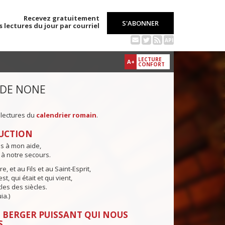
Recevez gratuitement
S'ABONNER
s lectures du jour par courriel
API
LECTURE
A+
CONFORT
 DE NONE
 lectures du
calendrier romain
.
UCTION
ns à mon aide,
 à notre secours.
e, et au Fils et au Saint-Esprit,
st, qui était et qui vient,
cles des siècles.
ia.)
 BERGER PUISSANT QUI NOUS
S