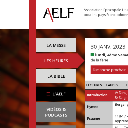
Association Épiscopale Lit
pour les pays Francophon
LA MESSE
30 JANV. 2023
lundi, 4ème Sem
de la férie
LES HEURES
Dimanche prochain
LA BIBLE
LECTURES
LAUDES
T
V/ Dieu,
L'AELF
Introduction
R/ Seign
Berger 
...
Hymne
VIDÉOS &
PODCASTS
118-17 —
Psaume
apprend
81 — Toi