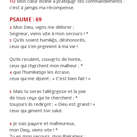
Mon cœur incline à pratiqu
e
r tes commandements :
112
c’est à jam
a
is ma récompense.
PSAUME : 69
Mon Dieu, vi
e
ns me délivrer ;
2
Seigneur, viens v
i
te à mon secours ! *
Qu’ils soient humili
é
s, déshonorés,
3
ceux qui s’en pr
e
nnent à ma vie !
Qu’ils reculent, couv
e
rts de honte,
ceux qui ch
e
rchent mon malheur ; *
que l’humiliati
o
n les écrase,
4
ceux qui me d
i
sent : « C’est bien fait ! »
Mais tu seras l’allégr
e
sse et la joie
5
de tous ce
u
x qui te cherchent ; *
toujours ils redir
o
nt : « Dieu est grand ! »
ceux qui
a
iment ton salut.
Je suis pa
u
vre et malheureux,
6
mon Die
u
, viens vite ! *
Tu es mon seco
u
rs, mon libérateur :