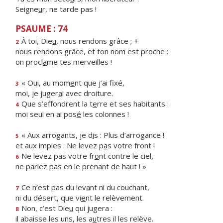
Seigne
u
r, ne tarde pas !
PSAUME : 74
À toi, Die
u
, nous rendons grâce ; +
2
nous rendons grâce, et ton n
o
m est proche :
on procl
a
me tes merveilles !
« Oui, au mom
e
nt que j’ai fixé,
3
moi, je juger
a
i avec droiture.
Que s’effondrent la t
e
rre et ses habitants :
4
moi seul en ai pos
é
les colonnes !
« Aux arrogants, je d
i
s : Plus d’arrogance !
5
et aux impies : Ne levez p
a
s votre front !
Ne levez pas votre fr
o
nt contre le ciel,
6
ne parlez pas en le pren
a
nt de haut ! »
Ce n’est pas du lev
a
nt ni du couchant,
7
ni du désert, que vi
e
nt le relèvement.
Non, c’est Die
u
qui jugera :
8
il abaisse les uns, les a
u
tres il les relève.