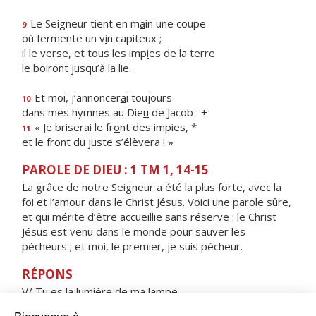
Le Seigneur tient en m
a
in une coupe
9
où fermente un v
i
n capiteux ;
il le verse, et tous les imp
i
es de la terre
le boir
o
nt jusqu’à la lie.
Et moi, j’annoncer
a
i toujours
10
dans mes hymnes au Die
u
de Jacob : +
« Je briserai le fr
o
nt des impies, *
11
et le front du j
u
ste s’élèvera ! »
PAROLE DE DIEU : 1 TM 1, 14-15
La grâce de notre Seigneur a été la plus forte, avec la
foi et l’amour dans le Christ Jésus. Voici une parole sûre,
et qui mérite d’être accueillie sans réserve : le Christ
Jésus est venu dans le monde pour sauver les
pécheurs ; et moi, le premier, je suis pécheur.
RÉPONS
V/ Tu es la lumière de ma lampe,
Seigneur mon Dieu, tu éclaires ma nuit.