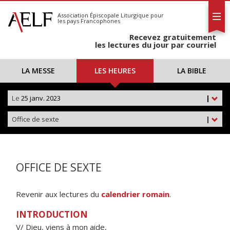
L'AELF
S'abonner
Association Épiscopale Liturgique
pour
les pays Francophones
Calendrier
Recevez gratuitement
Contact
les lectures du jour par courriel
LA MESSE
LES HEURES
LA BIBLE
Le
25 janv. 2023
|
Office de sexte
|
OFFICE DE SEXTE
Revenir aux lectures du
calendrier romain
.
INTRODUCTION
V/ Dieu, viens à mon aide,