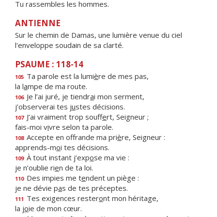
Tu rassembles les hommes.
ANTIENNE
Sur le chemin de Damas, une lumière venue du ciel
l'enveloppe soudain de sa clarté.
PSAUME : 118-14
Ta parole est la lumi
è
re de mes pas,
105
la l
a
mpe de ma route.
Je l’ai juré, je tiendr
a
i mon serment,
106
j’observerai tes j
u
stes décisions.
J’ai vraiment trop souff
e
rt, Seigneur ;
107
fais-moi v
i
vre selon ta parole.
Accepte en offrande ma pri
è
re, Seigneur :
108
apprends-m
o
i tes décisions.
À tout instant j’exp
o
se ma vie :
109
je n’oublie ri
e
n de ta loi.
Des impies me t
e
ndent un piège :
110
je ne dévie p
a
s de tes préceptes.
Tes exigences rester
o
nt mon héritage,
111
la j
o
ie de mon cœur.