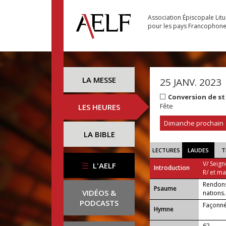
Association Épiscopale Lit
pour les pays Francophon
LA MESSE
25 JANV. 2023
Conversion de st
Fête
LES HEURES
Dimanche prochain
LA BIBLE
LECTURES
LAUDES
T
V/ Seign
L'AELF
Introduction
R/ et m
Rendons 
Psaume
VIDÉOS &
nations.
PODCASTS
Façonné
Hymne
62 —