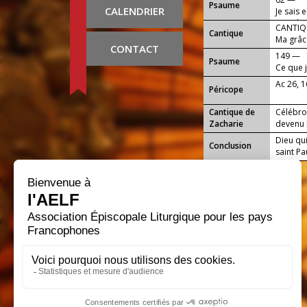
Psaume
CALENDRIER
Je sais 
pour le
CANTIQU
Cantique
Ma grâce
CONTACT
s'accomp
149 —
Psaume
Ce que j
toujour
Ac 26, 
Péricope
Cantique de
Célébron
Zacharie
devenu h
Dieu qui
Conclusion
saint Pa