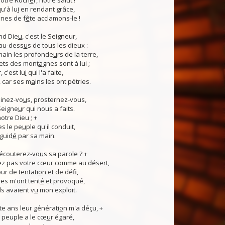
otre Roch
e
r, notre salut !
u'à lu
i
en rendant grâce,
nes de f
ê
te acclamons-le !
nd Die
u
, c'est le Seigneur,
 au-dess
u
s de tous les dieux :
 main les profonde
u
rs de la terre,
ets des mont
a
gnes sont à lui ;
, c'est lu
i
qui l'a faite,
, car ses m
a
ins les ont pétries.
linez-vo
u
s, prosternez-vous,
Seigne
u
r qui nous a faits.
notre Dieu ; +
s le pe
u
ple qu'il conduit,
guid
é
par sa main.
 écouterez-vo
u
s sa parole ? +
z pas votre cœ
u
r comme au désert,
r de tentati
o
n et de défi,
es m'ont tent
é
et provoqué,
ls avaient v
u
mon exploit.
e ans leur générati
o
n m'a déçu, +
 Ce peuple a le cœ
u
r égaré,