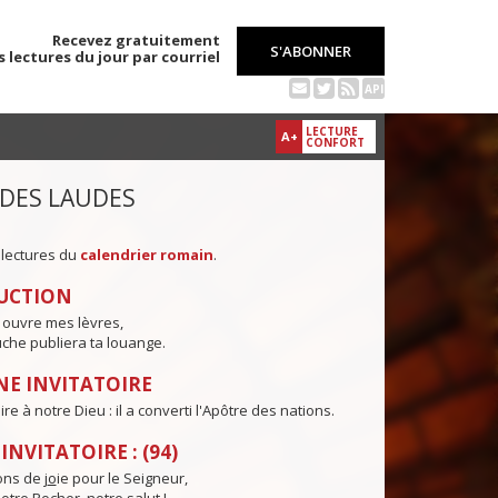
Recevez gratuitement
S'ABONNER
s lectures du jour par courriel
API
LECTURE
A+
CONFORT
 DES LAUDES
 lectures du
calendrier romain
.
UCTION
 ouvre mes lèvres,
che publiera ta louange.
E INVITATOIRE
e à notre Dieu : il a converti l'Apôtre des nations.
NVITATOIRE : (94)
ns de j
o
ie pour le Seigneur,