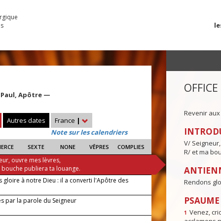
urgique
le
es
OFFICE
 Paul, Apôtre —
Revenir aux
Autres dates
France
|
INTROD
Note sur les calendriers
V/ Seigneur,
IERCE
SEXTE
NONE
VÊPRES
COMPLIES
R/ et ma bou
eur, ouvre mes lèvres,
a bouche publiera ta louange.
ANTIENN
gloire à notre Dieu : il a converti l'Apôtre des
Rendons gloir
PSAUME I
s par la parole du Seigneur
Venez, crio
1