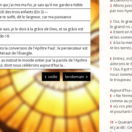
acclamons n
en qui j'ai mis ma foi, je sais qu'il me gardera fidèle
Allons jusq
2
 jour du jugement.
par nos hym
E des trois enfants (Dn 3) —
 te suffit, dit le Seigneur, car ma puissance
Oui, le gra
lit dans la faiblesse.
3
le grand roi
e suis, je le dois à la grâce de Dieu, et sa grâce est
il tient en
4
s avec moi.
16b-18
et les somm
à lui la mer
5
et les terres
s la conversion de l'Apôtre Paul ; le persécuteur est
éraut de l'Évangile.
Entrez, inc
6
 as instruit le monde entier par la parole de l'Apôtre
adorons le 
ul, dont nous célébrons aujourd'hui la...
Oui, il
e
st 
7
nous somme
veille
lendemain
le troupeau 
Aujourd'hui
« Ne ferme
8
comme au jou
où vos pèr
9
et pourtant i
« Quarant
10
et j'ai dit :