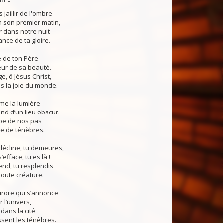
s jaillir de l'ombre
 son premier matin,
er dans notre nuit
nce de ta gloire.
e de ton Père
eur de sa beauté.
e, ô Jésus Christ,
is la joie du monde.
me la lumière
ond d’un lieu obscur.
mpe de nos pas
te de ténèbres.
décline, tu demeures,
efface, tu es là !
end, tu resplendis
oute créature.
urore qui s’annonce
 l’univers,
dans la cité
sent les ténèbres.