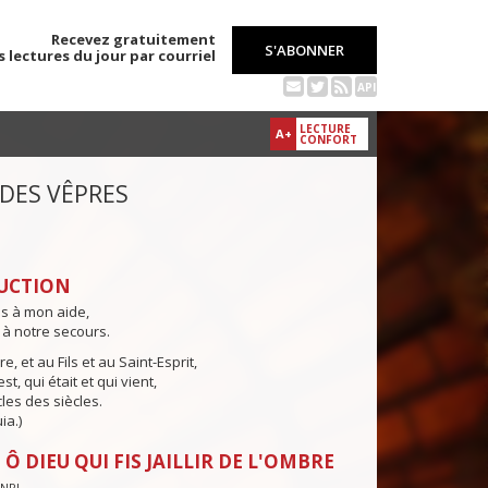
Recevez gratuitement
S'ABONNER
s lectures du jour par courriel
API
LECTURE
A+
CONFORT
 DES VÊPRES
UCTION
ns à mon aide,
 à notre secours.
e, et au Fils et au Saint-Esprit,
st, qui était et qui vient,
cles des siècles.
ia.)
Ô DIEU QUI FIS JAILLIR DE L'OMBRE
CNPL