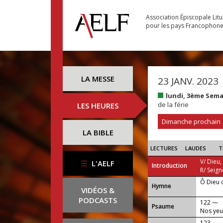
Association Épiscopale Lit
pour les pays Francophon
LA MESSE
23 JANV. 2023
lundi, 3ème Sem
de la férie
LES HEURES
Dimanche prochain
LA BIBLE
LECTURES
LAUDES
T
V/ Dieu,
L'AELF
Introduction
R/ Seign
Ô Dieu q
...
Hymne
VIDÉOS &
PODCASTS
122 —
Psaume
Nos yeux
123 —