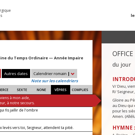
urgique
le
es
OFFICE
aine du Temps Ordinaire — Année Impaire
du jour
Autres dates
Calendrier romain
|
INTROD
Note sur les calendriers
V/ Dieu, vie
IERCE
SEXTE
NONE
VÊPRES
COMPLIES
R/ Seigneur,
 viens à mon aide,
Gloire au Pèr
eur, à notre secours.
au Dieu qui e
ui fis jaillir de l'ombre
pour les siè
Amen. (Allélu
HYMNE : 
 levés vers toi, Seigneur, attendent ta pitié.
A. Rivière — 