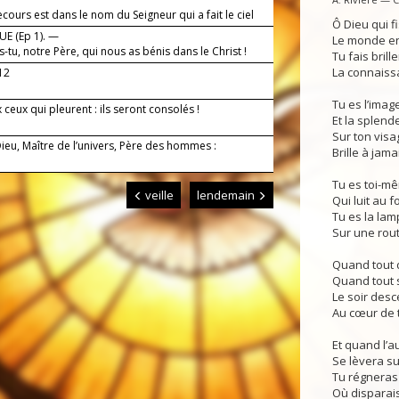
cours est dans le nom du Seigneur qui a fait le ciel
Ô Dieu qui fi
re.
E (Ep 1). —
Le monde en
s-tu, notre Père, qui nous as bénis dans le Christ !
Tu fais brill
La connaissa
-12
Tu es l’imag
ceux qui pleurent : ils seront consolés !
Et la splend
Sur ton visag
ieu, Maître de l’univers, Père des hommes :
Brille à jama
Tu es toi-mê
veille
lendemain
Qui luit au f
Tu es la la
Sur une rou
Quand tout 
Quand tout s’
Le soir desc
Au cœur de t
Et quand l’a
Se lèvera sur
Tu régneras 
Où disparais