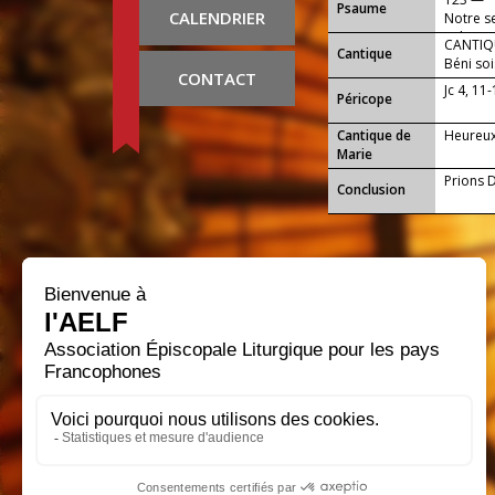
Psaume
CALENDRIER
Notre se
et la ter
CANTIQU
Cantique
Béni soi
CONTACT
Jc 4, 11
Péricope
Cantique de
Heureux 
Marie
Prions D
Conclusion