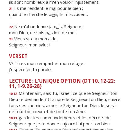
ils sont nombreux à m'en voul
o
ir injustement.
Ils me rendent le m
a
l pour le bien ;
21
quand je cherche le bi
e
n, ils m'accusent.
Ne m'abandonne jam
a
is, Seigneur,
22
mon Dieu, ne sois p
a
s loin de moi.
Viens v
i
te à mon aide,
23
Seigne
u
r, mon salut !
VERSET
V/ Tu es mon rempart et mon refuge :
j'espère en ta parole.
LECTURE : L'UNIQUE OPTION (DT 10, 12-22;
11, 1-9.26-28)
Maintenant, sais-tu, Israël, ce que le Seigneur ton
10.12
Dieu te demande ? Craindre le Seigneur ton Dieu, suivre
tous ses chemins, aimer le Seigneur ton Dieu, le servir
de tout ton cœur et de toute ton âme,
garder les commandements et les décrets du
10.13
Seigneur que je te donne aujourd’hui pour ton bien.
C’est au Seigneur ton Dieu qu’appartiennent les