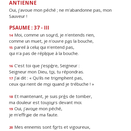
ANTIENNE
Oui, j'avoue mon péché ; ne m'abandonne pas, mon
Sauveur !
PSAUME : 37 - III
Moi, comme un so
u
rd, je n'entends rien,
14
comme un muet, je n'ouvre p
a
s la bouche,
pareil à celu
i
qui n'entend pas,
15
qui n'a pas de répl
i
que à la bouche.
C'est toi que j'esp
è
re, Seigneur :
16
Seigneur mon Dieu, t
o
i, tu répondras.
J'ai dit : « Qu'ils ne tri
o
mphent pas,
17
ceux qui rient de m
o
i quand je trébuche ! »
Et maintenant, je suis pr
è
s de tomber,
18
ma douleur est toujo
u
rs devant moi.
Oui, j'avo
u
e mon péché,
19
je m'effr
a
ie de ma faute.
Mes ennemis sont f
o
rts et vigoureux,
20