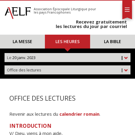
L'AELF
S'abonner
Association Épiscopale Liturgique
pour
les pays Francophones
Calendrier
Recevez gratuitement
Contact
les lectures du jour par courriel
LA MESSE
LES HEURES
LA BIBLE
Le
20 janv. 2023
|
Office des lectures
|
OFFICE DES LECTURES
Revenir aux lectures du
calendrier romain
.
INTRODUCTION
V/ Dieu, viens à mon aide,