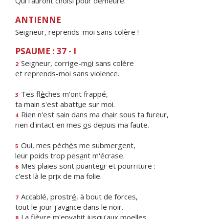
Qui l'auront choisi pour demeure.
ANTIENNE
Seigneur, reprends-moi sans colère !
PSAUME : 37 - I
Seigneur, corrige-m
o
i sans colère
2
et reprends-m
o
i sans violence.
Tes fl
è
ches m'ont frappé,
3
ta main s'est abatt
u
e sur moi.
Rien n'est sain dans ma ch
a
ir sous ta fureur,
4
rien d'intact en mes
o
s depuis ma faute.
Oui, mes péch
é
s me submergent,
5
leur poids trop pes
a
nt m'écrase.
Mes plaies sont puante
u
r et pourriture :
6
c'est là le pr
i
x de ma folie.
Accablé, prostr
é
, à bout de forces,
7
tout le jour j'av
a
nce dans le noir.
La fièvre m'envah
i
t jusqu'aux moelles,
8