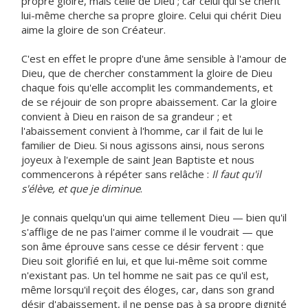
propre gloire, mais celle de Dieu ; car celui qui se chérit
lui-même cherche sa propre gloire. Celui qui chérit Dieu
aime la gloire de son Créateur.
C'est en effet le propre d'une âme sensible à l'amour de
Dieu, que de chercher constamment la gloire de Dieu
chaque fois qu'elle accomplit les commandements, et
de se réjouir de son propre abaissement. Car la gloire
convient à Dieu en raison de sa grandeur ; et
l'abaissement convient à l'homme, car il fait de lui le
familier de Dieu. Si nous agissons ainsi, nous serons
joyeux à l'exemple de saint Jean Baptiste et nous
commencerons à répéter sans relâche :
Il faut qu'il
s'élève, et que je diminue
.
Je connais quelqu'un qui aime tellement Dieu — bien qu'il
s'afflige de ne pas l'aimer comme il le voudrait — que
son âme éprouve sans cesse ce désir fervent : que
Dieu soit glorifié en lui, et que lui-même soit comme
n'existant pas. Un tel homme ne sait pas ce qu'il est,
même lorsqu'il reçoit des éloges, car, dans son grand
désir d'abaissement, il ne pense pas à sa propre dignité