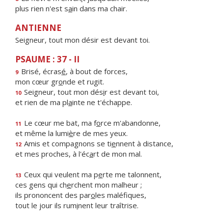
plus rien n'est s
a
in dans ma chair.
ANTIENNE
Seigneur, tout mon désir est devant toi.
PSAUME : 37 - II
Brisé, écras
é
, à bout de forces,
9
mon cœur gr
o
nde et rugit.
Seigneur, tout mon dés
i
r est devant toi,
10
et rien de ma pl
a
inte ne t'échappe.
Le cœur me bat, ma f
o
rce m'abandonne,
11
et même la lumi
è
re de mes yeux.
Amis et compagnons se ti
e
nnent à distance,
12
et mes proches, à l'éc
a
rt de mon mal.
Ceux qui veulent ma p
e
rte me talonnent,
13
ces gens qui ch
e
rchent mon malheur ;
ils prononcent des par
o
les maléfiques,
tout le jour ils rum
i
nent leur traîtrise.