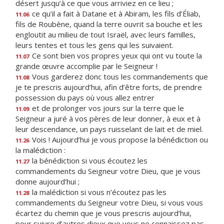
désert jusqu’à ce que vous arriviez en ce lieu ;
ce qu’il a fait à Datane et à Abiram, les fils d’Éliab,
11.06
fils de Roubène, quand la terre ouvrit sa bouche et les
engloutit au milieu de tout Israël, avec leurs familles,
leurs tentes et tous les gens qui les suivaient.
Ce sont bien vos propres yeux qui ont vu toute la
11.07
grande œuvre accomplie par le Seigneur !
Vous garderez donc tous les commandements que
11.08
je te prescris aujourd’hui, afin d’être forts, de prendre
possession du pays où vous allez entrer
et de prolonger vos jours sur la terre que le
11.09
Seigneur a juré à vos pères de leur donner, à eux et à
leur descendance, un pays ruisselant de lait et de miel.
Vois ! Aujourd’hui je vous propose la bénédiction ou
11.26
la malédiction :
la bénédiction si vous écoutez les
11.27
commandements du Seigneur votre Dieu, que je vous
donne aujourd’hui ;
la malédiction si vous n’écoutez pas les
11.28
commandements du Seigneur votre Dieu, si vous vous
écartez du chemin que je vous prescris aujourd’hui,
pour suivre d’autres dieux que vous ne connaissez pas.