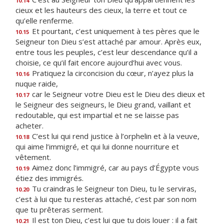
10.14
cieux et les hauteurs des cieux, la terre et tout ce
qu’elle renferme.
Et pourtant, c’est uniquement à tes pères que le
10.15
Seigneur ton Dieu s’est attaché par amour. Après eux,
entre tous les peuples, c’est leur descendance qu’il a
choisie, ce qu’il fait encore aujourd’hui avec vous.
Pratiquez la circoncision du cœur, n’ayez plus la
10.16
nuque raide,
car le Seigneur votre Dieu est le Dieu des dieux et
10.17
le Seigneur des seigneurs, le Dieu grand, vaillant et
redoutable, qui est impartial et ne se laisse pas
acheter.
C’est lui qui rend justice à l’orphelin et à la veuve,
10.18
qui aime l’immigré, et qui lui donne nourriture et
vêtement.
Aimez donc l’immigré, car au pays d’Égypte vous
10.19
étiez des immigrés.
Tu craindras le Seigneur ton Dieu, tu le serviras,
10.20
c’est à lui que tu resteras attaché, c’est par son nom
que tu prêteras serment.
Il est ton Dieu, c’est lui que tu dois louer : il a fait
10.21