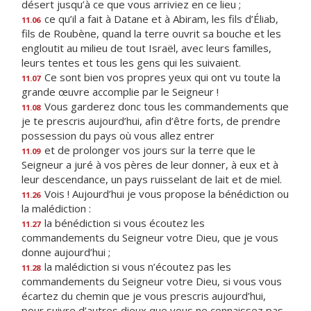
désert jusqu’à ce que vous arriviez en ce lieu ;
ce qu’il a fait à Datane et à Abiram, les fils d’Éliab,
11.06
fils de Roubène, quand la terre ouvrit sa bouche et les
engloutit au milieu de tout Israël, avec leurs familles,
leurs tentes et tous les gens qui les suivaient.
Ce sont bien vos propres yeux qui ont vu toute la
11.07
grande œuvre accomplie par le Seigneur !
Vous garderez donc tous les commandements que
11.08
je te prescris aujourd’hui, afin d’être forts, de prendre
possession du pays où vous allez entrer
et de prolonger vos jours sur la terre que le
11.09
Seigneur a juré à vos pères de leur donner, à eux et à
leur descendance, un pays ruisselant de lait et de miel.
Vois ! Aujourd’hui je vous propose la bénédiction ou
11.26
la malédiction :
la bénédiction si vous écoutez les
11.27
commandements du Seigneur votre Dieu, que je vous
donne aujourd’hui ;
la malédiction si vous n’écoutez pas les
11.28
commandements du Seigneur votre Dieu, si vous vous
écartez du chemin que je vous prescris aujourd’hui,
pour suivre d’autres dieux que vous ne connaissez pas.