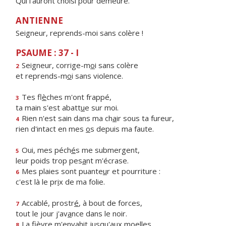
Qui l'auront choisi pour demeure.
ANTIENNE
Seigneur, reprends-moi sans colère !
PSAUME : 37 - I
Seigneur, corrige-m
o
i sans colère
2
et reprends-m
o
i sans violence.
Tes fl
è
ches m'ont frappé,
3
ta main s'est abatt
u
e sur moi.
Rien n'est sain dans ma ch
a
ir sous ta fureur,
4
rien d'intact en mes
o
s depuis ma faute.
Oui, mes péch
é
s me submergent,
5
leur poids trop pes
a
nt m'écrase.
Mes plaies sont puante
u
r et pourriture :
6
c'est là le pr
i
x de ma folie.
Accablé, prostr
é
, à bout de forces,
7
tout le jour j'av
a
nce dans le noir.
La fièvre m'envah
i
t jusqu'aux moelles,
8