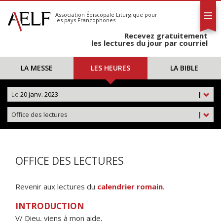
L'AELF
S'abonner
Association Épiscopale Liturgique
pour
les pays Francophones
Calendrier
Recevez gratuitement
Contact
les lectures du jour par courriel
LA MESSE
LES HEURES
LA BIBLE
Le
20 janv. 2023
|
Office des lectures
|
OFFICE DES LECTURES
Revenir aux lectures du
calendrier romain
.
INTRODUCTION
V/ Dieu, viens à mon aide,