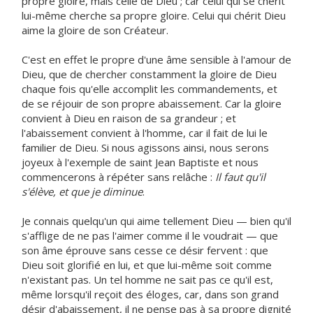
propre gloire, mais celle de Dieu ; car celui qui se chérit
lui-même cherche sa propre gloire. Celui qui chérit Dieu
aime la gloire de son Créateur.
C'est en effet le propre d'une âme sensible à l'amour de
Dieu, que de chercher constamment la gloire de Dieu
chaque fois qu'elle accomplit les commandements, et
de se réjouir de son propre abaissement. Car la gloire
convient à Dieu en raison de sa grandeur ; et
l'abaissement convient à l'homme, car il fait de lui le
familier de Dieu. Si nous agissons ainsi, nous serons
joyeux à l'exemple de saint Jean Baptiste et nous
commencerons à répéter sans relâche :
Il faut qu'il
s'élève, et que je diminue
.
Je connais quelqu'un qui aime tellement Dieu — bien qu'il
s'afflige de ne pas l'aimer comme il le voudrait — que
son âme éprouve sans cesse ce désir fervent : que
Dieu soit glorifié en lui, et que lui-même soit comme
n'existant pas. Un tel homme ne sait pas ce qu'il est,
même lorsqu'il reçoit des éloges, car, dans son grand
désir d'abaissement, il ne pense pas à sa propre dignité