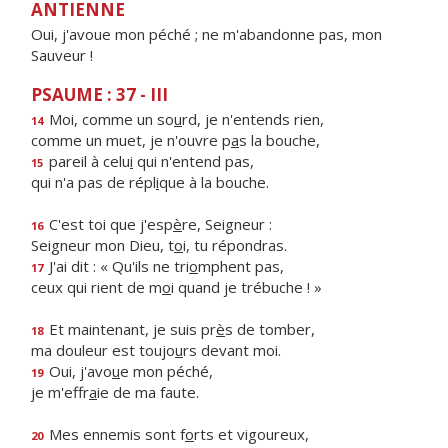
ANTIENNE
Oui, j'avoue mon péché ; ne m'abandonne pas, mon
Sauveur !
PSAUME : 37 - III
Moi, comme un so
u
rd, je n'entends rien,
14
comme un muet, je n'ouvre p
a
s la bouche,
pareil à celu
i
qui n'entend pas,
15
qui n'a pas de répl
i
que à la bouche.
C'est toi que j'esp
è
re, Seigneur :
16
Seigneur mon Dieu, t
o
i, tu répondras.
J'ai dit : « Qu'ils ne tri
o
mphent pas,
17
ceux qui rient de m
o
i quand je trébuche ! »
Et maintenant, je suis pr
è
s de tomber,
18
ma douleur est toujo
u
rs devant moi.
Oui, j'avo
u
e mon péché,
19
je m'effr
a
ie de ma faute.
Mes ennemis sont f
o
rts et vigoureux,
20