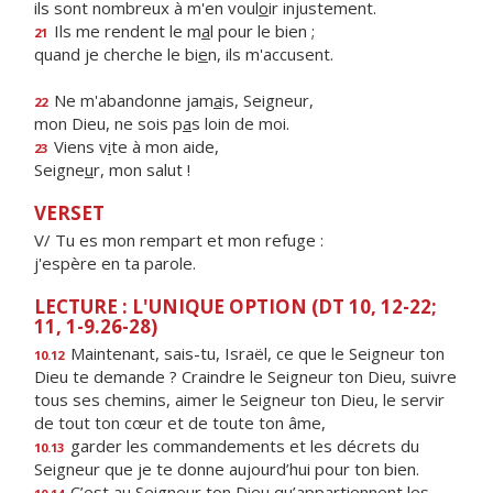
ils sont nombreux à m'en voul
o
ir injustement.
Ils me rendent le m
a
l pour le bien ;
21
quand je cherche le bi
e
n, ils m'accusent.
Ne m'abandonne jam
a
is, Seigneur,
22
mon Dieu, ne sois p
a
s loin de moi.
Viens v
i
te à mon aide,
23
Seigne
u
r, mon salut !
VERSET
V/ Tu es mon rempart et mon refuge :
j'espère en ta parole.
LECTURE : L'UNIQUE OPTION (DT 10, 12-22;
11, 1-9.26-28)
Maintenant, sais-tu, Israël, ce que le Seigneur ton
10.12
Dieu te demande ? Craindre le Seigneur ton Dieu, suivre
tous ses chemins, aimer le Seigneur ton Dieu, le servir
de tout ton cœur et de toute ton âme,
garder les commandements et les décrets du
10.13
Seigneur que je te donne aujourd’hui pour ton bien.
C’est au Seigneur ton Dieu qu’appartiennent les