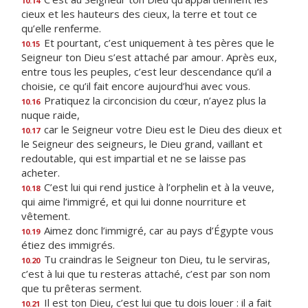
10.14
cieux et les hauteurs des cieux, la terre et tout ce
qu’elle renferme.
Et pourtant, c’est uniquement à tes pères que le
10.15
Seigneur ton Dieu s’est attaché par amour. Après eux,
entre tous les peuples, c’est leur descendance qu’il a
choisie, ce qu’il fait encore aujourd’hui avec vous.
Pratiquez la circoncision du cœur, n’ayez plus la
10.16
nuque raide,
car le Seigneur votre Dieu est le Dieu des dieux et
10.17
le Seigneur des seigneurs, le Dieu grand, vaillant et
redoutable, qui est impartial et ne se laisse pas
acheter.
C’est lui qui rend justice à l’orphelin et à la veuve,
10.18
qui aime l’immigré, et qui lui donne nourriture et
vêtement.
Aimez donc l’immigré, car au pays d’Égypte vous
10.19
étiez des immigrés.
Tu craindras le Seigneur ton Dieu, tu le serviras,
10.20
c’est à lui que tu resteras attaché, c’est par son nom
que tu prêteras serment.
Il est ton Dieu, c’est lui que tu dois louer : il a fait
10.21