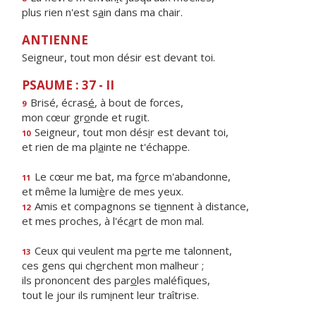
plus rien n'est s
a
in dans ma chair.
ANTIENNE
Seigneur, tout mon désir est devant toi.
PSAUME : 37 - II
Brisé, écras
é
, à bout de forces,
9
mon cœur gr
o
nde et rugit.
Seigneur, tout mon dés
i
r est devant toi,
10
et rien de ma pl
a
inte ne t'échappe.
Le cœur me bat, ma f
o
rce m'abandonne,
11
et même la lumi
è
re de mes yeux.
Amis et compagnons se ti
e
nnent à distance,
12
et mes proches, à l'éc
a
rt de mon mal.
Ceux qui veulent ma p
e
rte me talonnent,
13
ces gens qui ch
e
rchent mon malheur ;
ils prononcent des par
o
les maléfiques,
tout le jour ils rum
i
nent leur traîtrise.