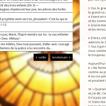
ra sur les collines, alléluia.
E des trois enfants (Dn 3) —
Oui, le gra
3
agnes chanteront leur joie, les arbres des forêts
le grand roi
ront à la face du Seigneur, car il vient !
il tient en
4
 prophète vient vers toi, Jérusalem ! C’est lui qui te
et les somm
 alléluia.
11-12
à lui la mer
5
et les terres
s pas, Marie, l’Esprit viendra sur toi : tu vas enfanter
Entrez, inc
e Dieu. Alléluia !
6
adorons le 
tes fidèles, Dieu tout-puissant, d’aller avec courage
Oui, il
e
st 
7
chemins de la justice à la rencontre du...
nous somme
le troupeau 
veille
lendemain
Aujourd'hui
« Ne ferme
8
comme au jou
où vos pèr
9
et pourtant i
« Quarant
10
et j'ai dit :
il n'a pas co
Dans ma co
11