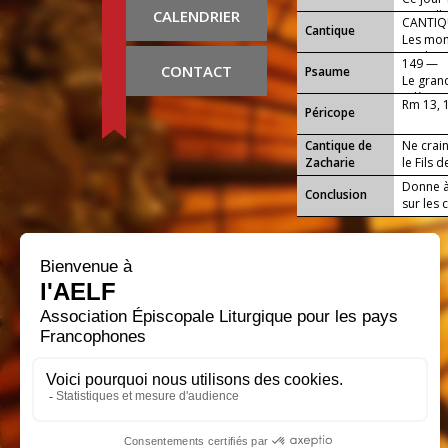
CALENDRIER
ruisselle
CANTIQU
Cantique
Les mont
applaudi
149 —
CONTACT
Psaume
Le grand
relèvera,
Rm 13, 
Péricope
Cantique de
Ne crain
Zacharie
le Fils d
Donne à 
Conclusion
sur les 