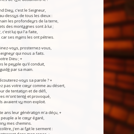
nd Die
u
, c'est le Seigneur,
 au-dess
u
s de tous les dieux :
 main les profonde
u
rs de la terre,
ets des mont
a
gnes sont à lui ;
, c'est lu
i
qui l'a faite,
, car ses m
a
ins les ont pétries.
linez-vo
u
s, prosternez-vous,
Seigne
u
r qui nous a faits.
notre Dieu ; +
s le pe
u
ple qu'il conduit,
guid
é
par sa main.
 écouterez-vo
u
s sa parole ? +
z pas votre cœ
u
r comme au désert,
r de tentati
o
n et de défi,
es m'ont tent
é
et provoqué,
ls avaient v
u
mon exploit.
e ans leur générati
o
n m'a déçu, +
 Ce peuple a le cœ
u
r égaré,
nn
u
mes chemins.
lère, j'en ai f
a
it le serment :