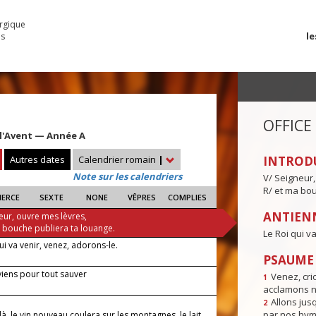
urgique
le
es
OFFICE
l'Avent — Année A
Autres dates
Calendrier romain
|
INTROD
Note sur les calendriers
V/ Seigneur,
R/ et ma bou
IERCE
SEXTE
NONE
VÊPRES
COMPLIES
ANTIENN
eur, ouvre mes lèvres,
a bouche publiera ta louange.
Le Roi qui v
ui va venir, venez, adorons-le.
PSAUME I
viens pour tout sauver
Venez, crio
1
acclamons n
Allons jusq
2
par nos hym
là, le vin nouveau coulera sur les montagnes, le lait