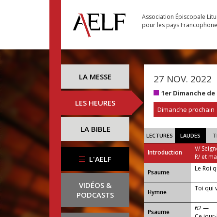
Association Épiscopale Lit
pour les pays Francophon
LA MESSE
27 NOV. 2022
1er Dimanche de 
LES HEURES
Dimanche prochain
LA BIBLE
LECTURES
LAUDES
T
V/ Seign
Introduction
R/ et m
L'AELF
Le Roi q
Psaume
VIDÉOS &
Toi qui 
Hymne
PODCASTS
62 —
Psaume
Ce jour-