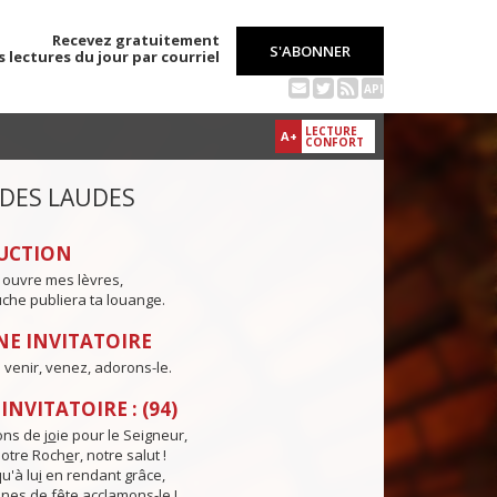
Recevez gratuitement
S'ABONNER
s lectures du jour par courriel
API
LECTURE
A+
CONFORT
 DES LAUDES
UCTION
 ouvre mes lèvres,
che publiera ta louange.
E INVITATOIRE
a venir, venez, adorons-le.
NVITATOIRE : (94)
ns de j
o
ie pour le Seigneur,
otre Roch
e
r, notre salut !
u'à lu
i
en rendant grâce,
nes de f
ê
te acclamons-le !