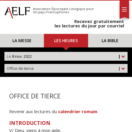
L'AELF
S'abonner
Association Épiscopale Liturgique
pour
les pays Francophones
Calendrier
Recevez gratuitement
Contact
les lectures du jour par courriel
LA MESSE
LES HEURES
LA BIBLE
Le
8 nov. 2022
|
Office de tierce
|
OFFICE DE TIERCE
Revenir aux lectures du
calendrier romain
.
INTRODUCTION
V/ Dieu, viens à mon aide,