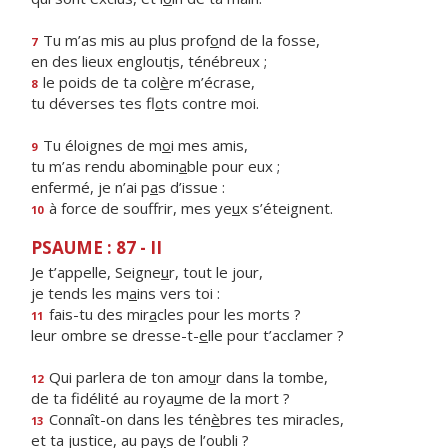
Tu m’as mis au plus prof
o
nd de la fosse,
7
en des lieux englout
i
s, ténébreux ;
le poids de ta col
è
re m’écrase,
8
tu déverses tes fl
o
ts contre moi.
Tu éloignes de m
o
i mes amis,
9
tu m’as rendu abomin
a
ble pour eux ;
enfermé, je n’ai p
a
s d’issue :
à force de souffrir, mes ye
u
x s’éteignent.
10
PSAUME : 87 - II
Je t’appelle, Seigne
u
r, tout le jour,
je tends les m
a
ins vers toi :
fais-tu des mir
a
cles pour les morts ?
11
leur ombre se dresse-t-
e
lle pour t’acclamer ?
Qui parlera de ton amo
u
r dans la tombe,
12
de ta fidélité au roya
u
me de la mort ?
Connaît-on dans les tén
è
bres tes miracles,
13
et ta justice, au pa
y
s de l’oubli ?