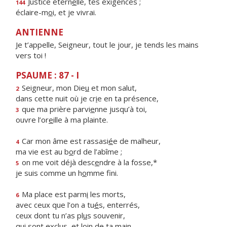
Justice étern
e
lle, tes exigences ;
144
éclaire-m
o
i, et je vivrai.
ANTIENNE
Je t’appelle, Seigneur, tout le jour, je tends les mains
vers toi !
PSAUME : 87 - I
Seigneur, mon Die
u
et mon salut,
2
dans cette nuit où je cr
i
e en ta présence,
que ma prière parvi
e
nne jusqu’à toi,
3
ouvre l’or
e
ille à ma plainte.
Car mon âme est rassasi
é
e de malheur,
4
ma vie est au b
o
rd de l’abîme ;
on me voit déjà desc
e
ndre à la fosse,*
5
je suis comme un h
o
mme fini.
Ma place est parm
i
les morts,
6
avec ceux que l’on a tu
é
s, enterrés,
ceux dont tu n’as pl
u
s souvenir,
qui sont exclus, et l
o
in de ta main.