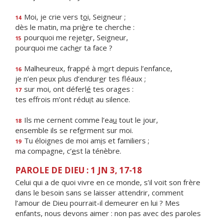
Moi, je crie vers t
o
i, Seigneur ;
14
dès le matin, ma pri
è
re te cherche :
pourquoi me rejet
e
r, Seigneur,
15
pourquoi me cach
e
r ta face ?
Malheureux, frappé à m
o
rt depuis l’enfance,
16
je n’en peux plus d’endur
e
r tes fléaux ;
sur moi, ont déferl
é
tes orages :
17
tes effrois m’ont rédu
i
t au silence.
Ils me cernent comme l’ea
u
tout le jour,
18
ensemble ils se ref
e
rment sur moi.
Tu éloignes de moi am
i
s et familiers ;
19
ma compagne, c’
e
st la ténèbre.
PAROLE DE DIEU : 1 JN 3, 17-18
Celui qui a de quoi vivre en ce monde, s’il voit son frère
dans le besoin sans se laisser attendrir, comment
l’amour de Dieu pourrait-il demeurer en lui ? Mes
enfants, nous devons aimer : non pas avec des paroles