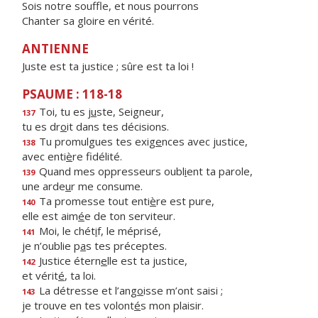
Sois notre souffle, et nous pourrons
Chanter sa gloire en vérité.
ANTIENNE
Juste est ta justice ; sûre est ta loi !
PSAUME : 118-18
Toi, tu es j
u
ste, Seigneur,
137
tu es dr
o
it dans tes décisions.
Tu promulgues tes exig
e
nces avec justice,
138
avec enti
è
re fidélité.
Quand mes oppresseurs oubl
i
ent ta parole,
139
une arde
u
r me consume.
Ta promesse tout enti
è
re est pure,
140
elle est aim
é
e de ton serviteur.
Moi, le chét
i
f, le méprisé,
141
je n’oublie p
a
s tes préceptes.
Justice étern
e
lle est ta justice,
142
et vérit
é
, ta loi.
La détresse et l’ang
o
isse m’ont saisi ;
143
je trouve en tes volont
é
s mon plaisir.