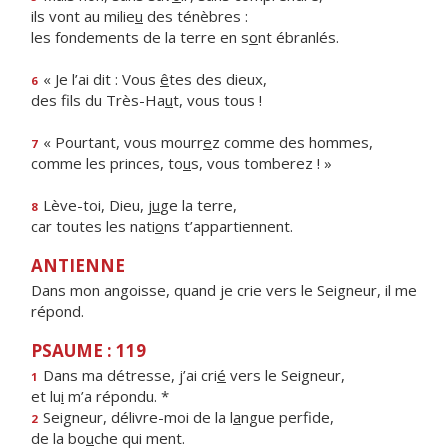
ils vont au milie
u
des ténèbres :
les fondements de la terre en s
o
nt ébranlés.
« Je l’ai dit : Vous
ê
tes des dieux,
6
des fils du Très-Ha
u
t, vous tous !
« Pourtant, vous mourr
e
z comme des hommes,
7
comme les princes, to
u
s, vous tomberez ! »
Lève-toi, Dieu, j
u
ge la terre,
8
car toutes les nati
o
ns t’appartiennent.
ANTIENNE
Dans mon angoisse, quand je crie vers le Seigneur, il me
répond.
PSAUME : 119
Dans ma détresse, j’ai cri
é
vers le Seigneur,
1
et lu
i
m’a répondu. *
Seigneur, délivre-moi de la l
a
ngue perfide,
2
de la bo
u
che qui ment.