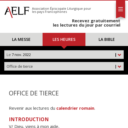
L'AELF
S'abonner
Association Épiscopale Liturgique
pour
les pays Francophones
Calendrier
Recevez gratuitement
Contact
les lectures du jour par courriel
LA MESSE
LES HEURES
LA BIBLE
Le
7 nov. 2022
|
Office de tierce
|
OFFICE DE TIERCE
Revenir aux lectures du
calendrier romain
.
INTRODUCTION
V/ Dieu, viens à mon aide,