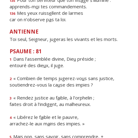
Pour ton serviteur que ton vis
a
ge s’illumine :
135
apprends-m
o
i tes commandements.
Mes yeux ruiss
e
llent de larmes
136
car on n’observe p
a
s ta loi.
ANTIENNE
Toi seul, Seigneur, jugeras les vivants et les morts.
PSAUME : 81
Dans l’assemblée divine, Die
u
préside ;
1
entouré des die
u
x, il juge.
« Combien de temps jugerez-vo
u
s sans justice,
2
soutiendrez-vous la ca
u
se des impies ?
« Rendez justice au f
a
ible, à l’orphelin ;
3
faites droit à l’indig
e
nt, au malheureux.
« Libérez le f
a
ible et le pauvre,
4
arrachez-le aux m
a
ins des impies. »
Mais non, sans sav
o
ir, sans comprendre, +
5