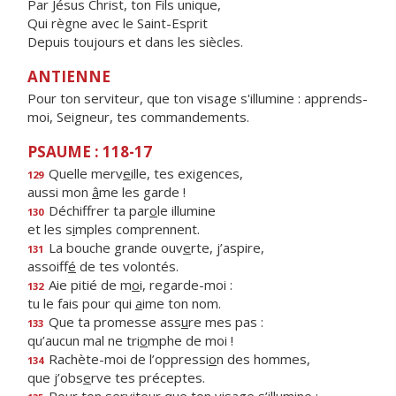
Par Jésus Christ, ton Fils unique,
Qui règne avec le Saint-Esprit
Depuis toujours et dans les siècles.
ANTIENNE
Pour ton serviteur, que ton visage s'illumine : apprends-
moi, Seigneur, tes commandements.
PSAUME : 118-17
Quelle merv
e
ille, tes exigences,
129
aussi mon
â
me les garde !
Déchiffrer ta par
o
le illumine
130
et les s
i
mples comprennent.
La bouche grande ouv
e
rte, j’aspire,
131
assoiff
é
de tes volontés.
Aie pitié de m
o
i, regarde-moi :
132
tu le fais pour qui
a
ime ton nom.
Que ta promesse ass
u
re mes pas :
133
qu’aucun mal ne tri
o
mphe de moi !
Rachète-moi de l’oppressi
o
n des hommes,
134
que j’obs
e
rve tes préceptes.