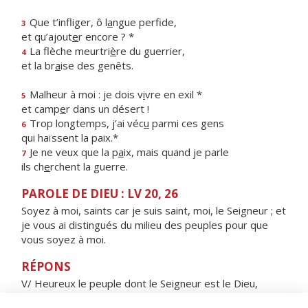
Que t’infliger, ô l
a
ngue perfide,
3
et qu’ajout
e
r encore ? *
La flèche meurtri
è
re du guerrier,
4
et la br
a
ise des genêts.
Malheur à moi : je dois v
i
vre en exil *
5
et camp
e
r dans un désert !
Trop longtemps, j’ai véc
u
parmi ces gens
6
qui haïssent la paix.*
Je ne veux que la p
a
ix, mais quand je parle
7
ils ch
e
rchent la guerre.
PAROLE DE DIEU : LV 20, 26
Soyez à moi, saints car je suis saint, moi, le Seigneur ; et
je vous ai distingués du milieu des peuples pour que
vous soyez à moi.
RÉPONS
V/ Heureux le peuple dont le Seigneur est le Dieu,
heureuse la nation qu'il s'est choisie comme domaine.