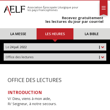
L'AELF
S'abonner
Association Épiscopale Liturgique
pour
les pays Francophones
Calendrier
Recevez gratuitement
Contact
les lectures du jour par courriel
LA MESSE
LES HEURES
LA BIBLE
Le
24 juil. 2022
|
Office des lectures
|
OFFICE DES LECTURES
INTRODUCTION
V/ Dieu, viens à mon aide,
R/ Seigneur, à notre secours.