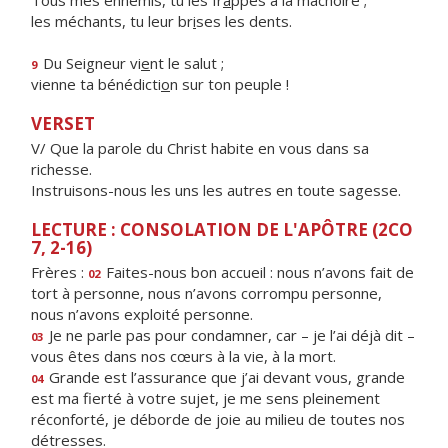
Tous mes ennemis, tu les fr
a
ppes à la mâchoire ;
les méchants, tu leur br
i
ses les dents.
Du Seigneur vi
e
nt le salut ;
9
vienne ta bénédicti
o
n sur ton peuple !
VERSET
V/ Que la parole du Christ habite en vous dans sa
richesse.
Instruisons-nous les uns les autres en toute sagesse.
LECTURE : CONSOLATION DE L'APÔTRE (2CO
7, 2-16)
Frères :
Faites-nous bon accueil : nous n’avons fait de
02
tort à personne, nous n’avons corrompu personne,
nous n’avons exploité personne.
Je ne parle pas pour condamner, car – je l’ai déjà dit –
03
vous êtes dans nos cœurs à la vie, à la mort.
Grande est l’assurance que j’ai devant vous, grande
04
est ma fierté à votre sujet, je me sens pleinement
réconforté, je déborde de joie au milieu de toutes nos
détresses.