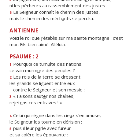
ni les pécheurs au rassemblem
e
nt des justes.
Le Seigneur connaît le chem
i
n des justes,
6
mais le chemin des méch
a
nts se perdra.
ANTIENNE
Voici le roi que j'établis sur ma sainte montagne : c'est
mon Fils bien-aimé. Alléluia.
PSAUME : 2
Pourquoi ce tum
u
lte des nations,
1
ce vain murm
u
re des peuples ?
Les rois de la t
e
rre se dressent,
2
les grands se liguent entre eux
contre le Seigne
u
r et son messie :
« Faisons saut
e
r nos chaînes,
3
rejet
o
ns ces entraves ! »
Celui qui règne dans les cie
u
x s'en amuse,
4
le Seigneur les to
u
rne en dérision ;
puis il leur p
a
rle avec fureur
5
et sa col
è
re les épouvante :