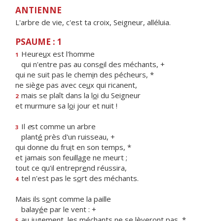
ANTIENNE
L'arbre de vie, c'est ta croix, Seigneur, alléluia.
PSAUME : 1
Heure
u
x est l'homme
1
qui n'entre pas au cons
e
il des méchants, +
qui ne suit pas le chem
i
n des pécheurs, *
ne siège pas avec ce
u
x qui ricanent,
mais se plaît dans la l
o
i du Seigneur
2
et murmure sa l
o
i jour et nuit !
Il
e
st comme un arbre
3
plant
é
près d'un ruisseau, +
qui donne du fru
i
t en son temps, *
et jamais son feuill
a
ge ne meurt ;
tout ce qu'il entrepr
e
nd réussira,
tel n'est pas le s
o
rt des méchants.
4
Mais ils s
o
nt comme la paille
balay
é
e par le vent : +
au jugement, les méchants ne se l
è
veront pas, *
5