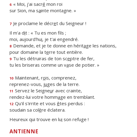
« Moi, j'ai sacr
é
mon roi
6
sur Sion, ma s
a
inte montagne. »
Je proclame le décr
e
t du Seigneur !
7
Il m'a d
i
t : « Tu es mon fils ;
moi, aujourd'hu
i
, je t'ai engendré.
Demande, et je te donne en hérit
a
ge les nations,
8
pour domaine la t
e
rre tout entière.
Tu les détruiras de ton sc
e
ptre de fer,
9
tu les briseras comme un v
a
se de potier. »
Maintenant, r
o
is, comprenez,
10
reprenez-vous, j
u
ges de la terre.
Servez le Seigne
u
r avec crainte,
11
rendez-lui votre homm
a
ge en tremblant.
Qu'il s'irrite et vous
ê
tes perdus :
12
soudain sa col
è
re éclatera.
Heureux qui trouve en lu
i
son refuge !
ANTIENNE