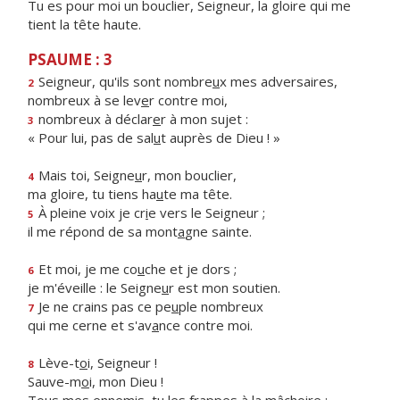
Tu es pour moi un bouclier, Seigneur, la gloire qui me
tient la tête haute.
PSAUME : 3
Seigneur, qu'ils sont nombre
u
x mes adversaires,
2
nombreux à se lev
e
r contre moi,
nombreux à déclar
e
r à mon sujet :
3
« Pour lui, pas de sal
u
t auprès de Dieu ! »
Mais toi, Seigne
u
r, mon bouclier,
4
ma gloire, tu tiens ha
u
te ma tête.
À pleine voix je cr
i
e vers le Seigneur ;
5
il me répond de sa mont
a
gne sainte.
Et moi, je me co
u
che et je dors ;
6
je m'éveille : le Seigne
u
r est mon soutien.
Je ne crains pas ce pe
u
ple nombreux
7
qui me cerne et s'av
a
nce contre moi.
Lève-t
o
i, Seigneur !
8
Sauve-m
o
i, mon Dieu !