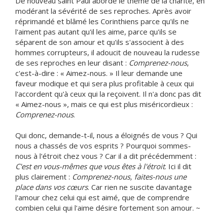
De nouveau saint Paul aborde le thème de la charité, en
modérant la sévérité de ses reproches. Après avoir
réprimandé et blâmé les Corinthiens parce qu'ils ne
l'aiment pas autant qu'il les aime, parce qu'ils se
séparent de son amour et qu'ils s'associent à des
hommes corrupteurs, il adoucit de nouveau la rudesse
de ses reproches en leur disant :
Comprenez-nous
,
c'est-à-dire : « Aimez-nous. » Il leur demande une
faveur modique et qui sera plus profitable à ceux qui
l'accordent qu'à ceux qui la reçoivent. Il n'a donc pas dit
« Aimez-nous », mais ce qui est plus miséricordieux :
Comprenez-nous
.
Qui donc, demande-t-il, nous a éloignés de vous ? Qui
nous a chassés de vos esprits ? Pourquoi sommes-
nous à l'étroit chez vous ? Car il a dit précédemment :
C'est en vous-mêmes que vous êtes à l'étroit
. Ici il dit
plus clairement :
Comprenez-nous, faites-nous une
place dans vos cœurs
. Car rien ne suscite davantage
l'amour chez celui qui est aimé, que de comprendre
combien celui qui l'aime désire fortement son amour. ~