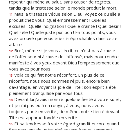
repentir qui mène au salut, sans causer de regrets,
tandis que la tristesse selon le monde produit la mort.
Mais la tristesse vécue selon Dieu, voyez ce qu’elle a
11
produit chez vous. Quel empressement ! Quelles
excuses ! Quelle indignation ! Quelle crainte ! Quel désir !
Quel zèle ! Quelle juste punition ! En tous points, vous
avez prouvé que vous étiez irréprochables dans cette
affaire.
Bref, même si je vous ai écrit, ce n’est pas à cause
12
de l’offenseur ni à cause de l’offensé, mais pour rendre
manifeste à vos yeux devant Dieu l’empressement que
vous avez pour nous.
Voilà ce qui fait notre réconfort. En plus de ce
13
réconfort, nous nous sommes réjouis, encore bien
davantage, en voyant la joie de Tite : son esprit a été
pleinement tranquillisé par vous tous.
Devant lui j’avais montré quelque fierté à votre sujet,
14
et je n’ai pas eu à en rougir ; à vous, nous avons
toujours parlé en vérité ; de même, notre fierté devant
Tite est apparue fondée en vérité.
Et sa tendresse à votre égard grandit encore quand
15
il se souvient de votre obéissance à tous, comment