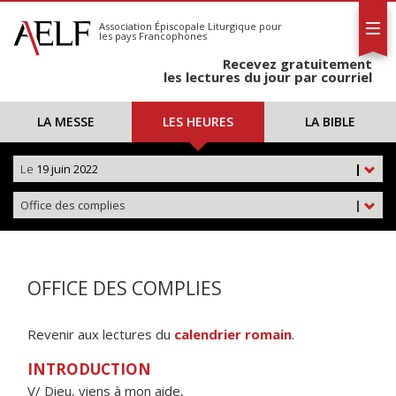
L'AELF
S'abonner
Association Épiscopale Liturgique
pour
les pays Francophones
Calendrier
Recevez gratuitement
Contact
les lectures du jour par courriel
LA MESSE
LES HEURES
LA BIBLE
Le
19 juin 2022
|
Office des complies
|
OFFICE DES COMPLIES
Revenir aux lectures du
calendrier romain
.
INTRODUCTION
V/ Dieu, viens à mon aide,