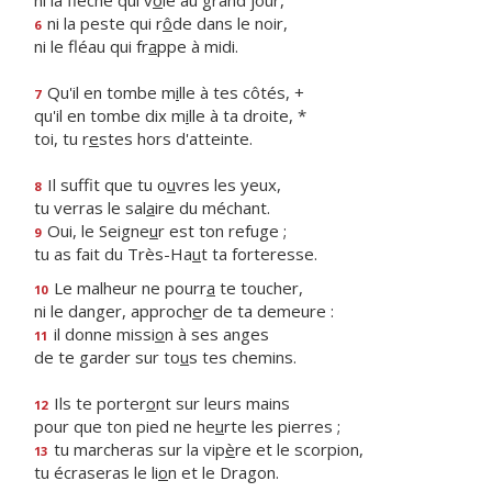
ni la flèche qui v
o
le au grand jour,
ni la peste qui r
ô
de dans le noir,
6
ni le fléau qui fr
a
ppe à midi.
Qu'il en tombe m
i
lle à tes côtés, +
7
qu'il en tombe dix m
i
lle à ta droite, *
toi, tu r
e
stes hors d'atteinte.
Il suffit que tu o
u
vres les yeux,
8
tu verras le sal
a
ire du méchant.
Oui, le Seigne
u
r est ton refuge ;
9
tu as fait du Très-Ha
u
t ta forteresse.
Le malheur ne pourr
a
te toucher,
10
ni le danger, approch
e
r de ta demeure :
il donne missi
o
n à ses anges
11
de te garder sur to
u
s tes chemins.
Ils te porter
o
nt sur leurs mains
12
pour que ton pied ne he
u
rte les pierres ;
tu marcheras sur la vip
è
re et le scorpion,
13
tu écraseras le li
o
n et le Dragon.