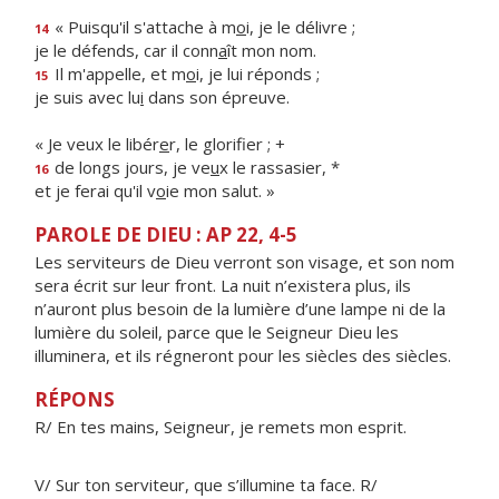
« Puisqu'il s'attache à m
o
i, je le délivre ;
14
je le défends, car il conn
a
ît mon nom.
Il m'appelle, et m
o
i, je lui réponds ;
15
je suis avec lu
i
dans son épreuve.
« Je veux le libér
e
r, le glorifier ; +
de longs jours, je ve
u
x le rassasier, *
16
et je ferai qu'il v
o
ie mon salut. »
PAROLE DE DIEU : AP 22, 4-5
Les serviteurs de Dieu verront son visage, et son nom
sera écrit sur leur front. La nuit n’existera plus, ils
n’auront plus besoin de la lumière d’une lampe ni de la
lumière du soleil, parce que le Seigneur Dieu les
illuminera, et ils régneront pour les siècles des siècles.
RÉPONS
R/ En tes mains, Seigneur, je remets mon esprit.
V/ Sur ton serviteur, que s’illumine ta face. R/