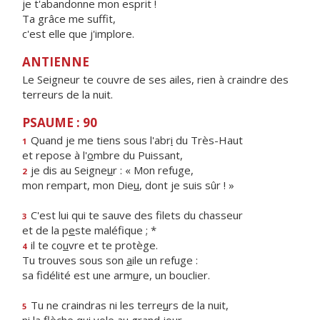
je t'abandonne mon esprit !
Ta grâce me suffit,
c'est elle que j'implore.
ANTIENNE
Le Seigneur te couvre de ses ailes, rien à craindre des
terreurs de la nuit.
PSAUME : 90
Quand je me tiens sous l'abr
i
du Très-Haut
1
et repose à l'
o
mbre du Puissant,
je dis au Seigne
u
r : « Mon refuge,
2
mon rempart, mon Die
u
, dont je suis sûr ! »
C'est lui qui te sauve des filets du chasseur
3
et de la p
e
ste maléfique ; *
il te co
u
vre et te protège.
4
Tu trouves sous son
a
ile un refuge :
sa fidélité est une arm
u
re, un bouclier.
Tu ne craindras ni les terre
u
rs de la nuit,
5