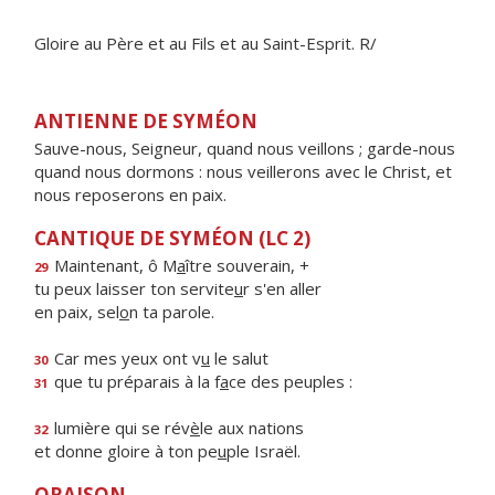
Gloire au Père et au Fils et au Saint-Esprit. R/
ANTIENNE DE SYMÉON
Sauve-nous, Seigneur, quand nous veillons ; garde-nous
quand nous dormons : nous veillerons avec le Christ, et
nous reposerons en paix.
CANTIQUE DE SYMÉON (LC 2)
Maintenant, ô M
a
ître souverain, +
29
tu peux laisser ton servite
u
r s'en aller
en paix, sel
o
n ta parole.
Car mes yeux ont v
u
le salut
30
que tu préparais à la f
a
ce des peuples :
31
lumière qui se rév
è
le aux nations
32
et donne gloire à ton pe
u
ple Israël.
ORAISON