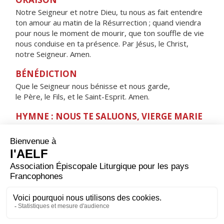
Notre Seigneur et notre Dieu, tu nous as fait entendre
ton amour au matin de la Résurrection ; quand viendra
pour nous le moment de mourir, que ton souffle de vie
nous conduise en ta présence. Par Jésus, le Christ,
notre Seigneur. Amen.
BÉNÉDICTION
Que le Seigneur nous bénisse et nous garde,
le Père, le Fils, et le Saint-Esprit. Amen.
HYMNE : NOUS TE SALUONS, VIERGE MARIE
Nous te saluons, Vierge Marie,
servante du Seigneur.
Ta foi nous a donné
l'Enfant de la promesse,
la source de la vie.
Ève nouvelle,
montre-nous le Sauveur,
Jésus Christ, notre frère,
Sainte Mère de Dieu.