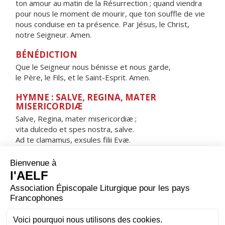
ton amour au matin de la Résurrection ; quand viendra
pour nous le moment de mourir, que ton souffle de vie
nous conduise en ta présence. Par Jésus, le Christ,
notre Seigneur. Amen.
BÉNÉDICTION
Que le Seigneur nous bénisse et nous garde,
le Père, le Fils, et le Saint-Esprit. Amen.
HYMNE : SALVE, REGINA, MATER
MISERICORDIÆ
Salve, Regina, mater misericordiæ ;
vita dulcedo et spes nostra, salve.
Ad te clamamus, exsules filii Evæ.
Ad te suspiramus, gementes et flentes
in hac lacrimarum valle.
Eia ergo, advocata nostra,
illos tuos misericordes oculos
ad nos converte.
Et Iesum, benedictum fructum ventris tui,
nobis post hoc exsilium ostende.