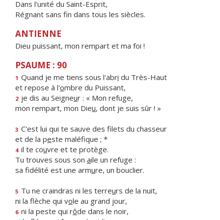
Dans l'unité du Saint-Esprit,
Régnant sans fin dans tous les siècles.
ANTIENNE
Dieu puissant, mon rempart et ma foi !
PSAUME : 90
Quand je me tiens sous l'abr
i
du Très-Haut
1
et repose à l'
o
mbre du Puissant,
je dis au Seigne
u
r : « Mon refuge,
2
mon rempart, mon Die
u
, dont je suis sûr ! »
C'est lui qui te sauve des filets du chasseur
3
et de la p
e
ste maléfique ; *
il te co
u
vre et te protège.
4
Tu trouves sous son
a
ile un refuge :
sa fidélité est une arm
u
re, un bouclier.
Tu ne craindras ni les terre
u
rs de la nuit,
5
ni la flèche qui v
o
le au grand jour,
ni la peste qui r
ô
de dans le noir,
6