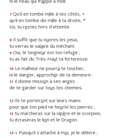
ni le fléau qui fr
a
ppe à midi.
Qu'il en tombe m
i
lle à tes côtés, +
7
qu'il en tombe dix m
i
lle à ta droite, *
toi, tu r
e
stes hors d'atteinte.
Il suffit que tu o
u
vres les yeux,
8
tu verras le sal
a
ire du méchant.
Oui, le Seigne
u
r est ton refuge ;
9
tu as fait du Très-Ha
u
t ta forteresse.
Le malheur ne pourr
a
te toucher,
10
ni le danger, approch
e
r de ta demeure :
il donne missi
o
n à ses anges
11
de te garder sur to
u
s tes chemins.
Ils te porter
o
nt sur leurs mains
12
pour que ton pied ne he
u
rte les pierres ;
tu marcheras sur la vip
è
re et le scorpion,
13
tu écraseras le li
o
n et le Dragon.
« Puisqu'il s'attache à m
o
i, je le délivre ;
14