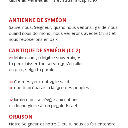
Gloire au Père et au Fils et au Saint-Esprit. R/
ANTIENNE DE SYMÉON
Sauve-nous, Seigneur, quand nous veillons ; garde-nous
quand nous dormons ; nous veillerons avec le Christ et
nous reposerons en paix.
CANTIQUE DE SYMÉON (LC 2)
Maintenant, ô M
a
ître souverain, +
29
tu peux laisser ton servite
u
r s'en aller
en paix, sel
o
n ta parole.
Car mes yeux ont v
u
le salut
30
que tu préparais à la f
a
ce des peuples :
31
lumière qui se rév
è
le aux nations
32
et donne gloire à ton pe
u
ple Israël.
ORAISON
Notre Seigneur et notre Dieu, tu nous as fait entendre