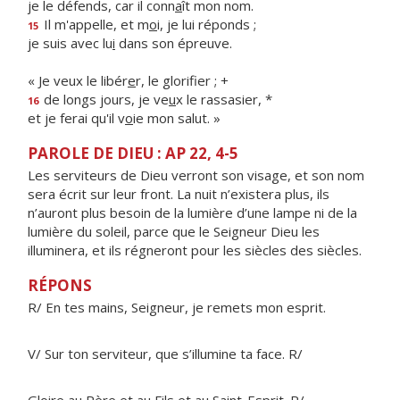
je le défends, car il conn
a
ît mon nom.
Il m'appelle, et m
o
i, je lui réponds ;
15
je suis avec lu
i
dans son épreuve.
« Je veux le libér
e
r, le glorifier ; +
de longs jours, je ve
u
x le rassasier, *
16
et je ferai qu'il v
o
ie mon salut. »
PAROLE DE DIEU : AP 22, 4-5
Les serviteurs de Dieu verront son visage, et son nom
sera écrit sur leur front. La nuit n’existera plus, ils
n’auront plus besoin de la lumière d’une lampe ni de la
lumière du soleil, parce que le Seigneur Dieu les
illuminera, et ils régneront pour les siècles des siècles.
RÉPONS
R/ En tes mains, Seigneur, je remets mon esprit.
V/ Sur ton serviteur, que s’illumine ta face. R/