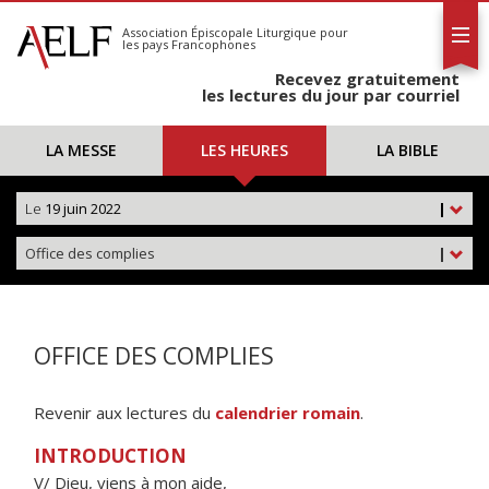
L'AELF
S'abonner
Association Épiscopale Liturgique
pour
les pays Francophones
Calendrier
Recevez gratuitement
Contact
les lectures du jour par courriel
LA MESSE
LES HEURES
LA BIBLE
Le
19 juin 2022
|
Office des complies
|
OFFICE DES COMPLIES
Revenir aux lectures du
calendrier romain
.
INTRODUCTION
V/ Dieu, viens à mon aide,