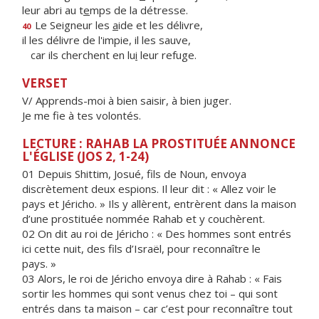
leur abri au t
e
mps de la détresse.
Le Seigneur les
a
ide et les délivre,
40
il les délivre de l'impie, il les sauve,
car ils cherchent en lu
i
leur refuge.
VERSET
V/ Apprends-moi à bien saisir, à bien juger.
Je me fie à tes volontés.
LECTURE : RAHAB LA PROSTITUÉE ANNONCE
L'ÉGLISE (JOS 2, 1-24)
01 Depuis Shittim, Josué, fils de Noun, envoya
discrètement deux espions. Il leur dit : « Allez voir le
pays et Jéricho. » Ils y allèrent, entrèrent dans la maison
d’une prostituée nommée Rahab et y couchèrent.
02 On dit au roi de Jéricho : « Des hommes sont entrés
ici cette nuit, des fils d’Israël, pour reconnaître le
pays. »
03 Alors, le roi de Jéricho envoya dire à Rahab : « Fais
sortir les hommes qui sont venus chez toi – qui sont
entrés dans ta maison – car c’est pour reconnaître tout