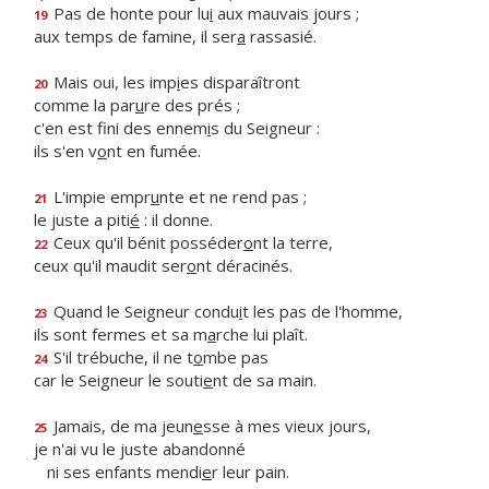
Pas de honte pour lu
i
aux mauvais jours ;
19
aux temps de famine, il ser
a
rassasié.
Mais oui, les imp
i
es disparaîtront
20
comme la par
u
re des prés ;
c'en est fini des ennem
i
s du Seigneur :
ils s'en v
o
nt en fumée.
L'impie empr
u
nte et ne rend pas ;
21
le juste a piti
é
: il donne.
Ceux qu'il bénit posséder
o
nt la terre,
22
ceux qu'il maudit ser
o
nt déracinés.
Quand le Seigneur condu
i
t les pas de l'homme,
23
ils sont fermes et sa m
a
rche lui plaît.
S'il trébuche, il ne t
o
mbe pas
24
car le Seigneur le souti
e
nt de sa main.
Jamais, de ma jeun
e
sse à mes vieux jours,
25
je n'ai vu le juste abandonné
ni ses enfants mendi
e
r leur pain.