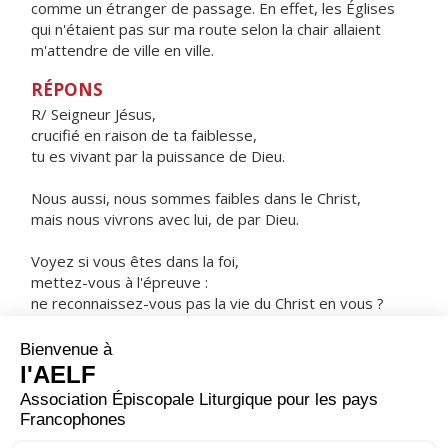
comme un étranger de passage. En effet, les Églises
qui n'étaient pas sur ma route selon la chair allaient
m'attendre de ville en ville.
RÉPONS
R/ Seigneur Jésus,
crucifié en raison de ta faiblesse,
tu es vivant par la puissance de Dieu.
Nous aussi, nous sommes faibles dans le Christ,
mais nous vivrons avec lui, de par Dieu.
Voyez si vous êtes dans la foi,
mettez-vous à l'épreuve :
ne reconnaissez-vous pas la vie du Christ en vous ?
ORAISON
Dieu puissant de qui vient tout don parfait, enracine en
nos cœurs l'amour de ton nom ; resserre nos liens avec
toi, pour développer ce qui est bon en nous ; veille sur