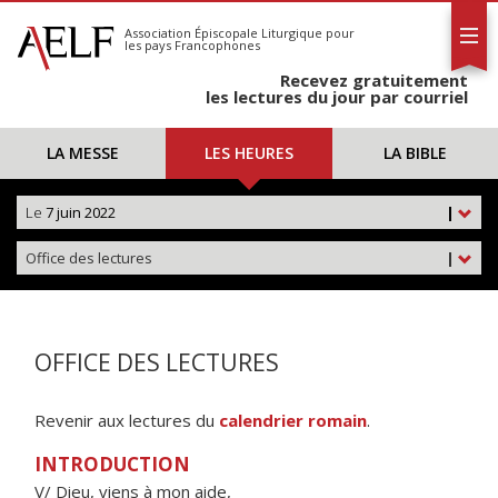
L'AELF
S'abonner
Association Épiscopale Liturgique
pour
les pays Francophones
Calendrier
Recevez gratuitement
Contact
les lectures du jour par courriel
LA MESSE
LES HEURES
LA BIBLE
Le
7 juin 2022
|
Office des lectures
|
OFFICE DES LECTURES
Revenir aux lectures du
calendrier romain
.
INTRODUCTION
V/ Dieu, viens à mon aide,