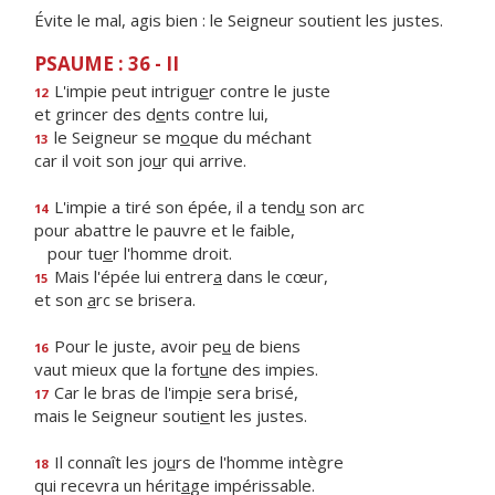
Évite le mal, agis bien : le Seigneur soutient les justes.
PSAUME : 36 - II
L'impie peut intrigu
e
r contre le juste
12
et grincer des d
e
nts contre lui,
le Seigneur se m
o
que du méchant
13
car il voit son jo
u
r qui arrive.
L'impie a tiré son épée, il a tend
u
son arc
14
pour abattre le pauvre et le faible,
pour tu
e
r l'homme droit.
Mais l'épée lui entrer
a
dans le cœur,
15
et son
a
rc se brisera.
Pour le juste, avoir pe
u
de biens
16
vaut mieux que la fort
u
ne des impies.
Car le bras de l'imp
i
e sera brisé,
17
mais le Seigneur souti
e
nt les justes.
Il connaît les jo
u
rs de l'homme intègre
18
qui recevra un hérit
a
ge impérissable.