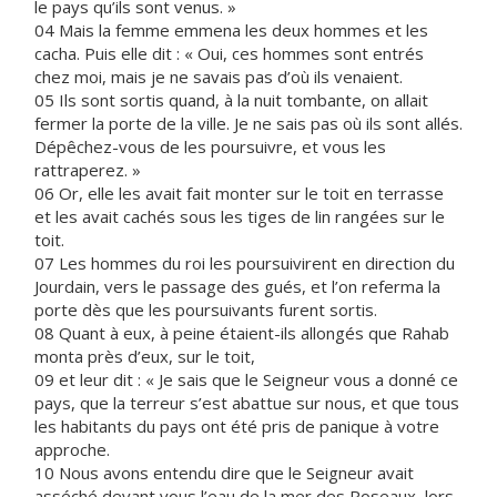
le pays qu’ils sont venus. »
04 Mais la femme emmena les deux hommes et les
cacha. Puis elle dit : « Oui, ces hommes sont entrés
chez moi, mais je ne savais pas d’où ils venaient.
05 Ils sont sortis quand, à la nuit tombante, on allait
fermer la porte de la ville. Je ne sais pas où ils sont allés.
Dépêchez-vous de les poursuivre, et vous les
rattraperez. »
06 Or, elle les avait fait monter sur le toit en terrasse
et les avait cachés sous les tiges de lin rangées sur le
toit.
07 Les hommes du roi les poursuivirent en direction du
Jourdain, vers le passage des gués, et l’on referma la
porte dès que les poursuivants furent sortis.
08 Quant à eux, à peine étaient-ils allongés que Rahab
monta près d’eux, sur le toit,
09 et leur dit : « Je sais que le Seigneur vous a donné ce
pays, que la terreur s’est abattue sur nous, et que tous
les habitants du pays ont été pris de panique à votre
approche.
10 Nous avons entendu dire que le Seigneur avait
asséché devant vous l’eau de la mer des Roseaux, lors