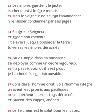
Les impies gu
e
ttent le juste,
32
ils cherchent à le f
a
ire mourir.
Mais le Seigneur ne saur
a
it l'abandonner
33
ni le laisser condamn
e
r par ses juges.
Esp
è
re le Seigneur,
34
et g
a
rde son chemin :
il t'élèvera jusqu'à posséd
e
r la terre ;
tu verras les imp
i
es déracinés.
J'ai vu l'imp
i
e dans sa puissance
35
se déployer comme un c
è
dre vigoureux.
Il a passé, voic
i
qu'il n'est plus ;
36
je l'ai cherché, il
e
st introuvable.
Considère l'homme droit, v
o
is l'homme intègre :
37
un avenir est prom
i
s aux pacifiques.
Les pécheurs seront to
u
s déracinés,
38
et l'avenir des imp
i
es, anéanti.
Le Seigneur est le sal
u
t pour les justes,
39