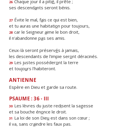
Chaque jour il a piti
é
, il prête ;
26
ses descend
a
nts seront bénis.
Évite le mal, f
a
is ce qui est bien,
27
et tu auras une habitati
o
n pour toujours,
car le Seigneur
a
ime le bon droit,
28
il n'abandonne p
a
s ses amis.
Ceux-là seront préserv
é
s à jamais,
les descendants de l'impie ser
o
nt déracinés.
Les justes posséder
o
nt la terre
29
et toujo
u
rs l'habiteront.
ANTIENNE
Espère en Dieu et garde sa route.
PSAUME : 36 - III
Les lèvres du juste red
i
sent la sagesse
30
et sa bouche én
o
nce le droit.
La loi de son Die
u
est dans son cœur ;
31
il va, sans cr
a
indre les faux pas.