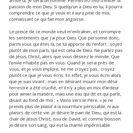
arrivé là, je serai un homme. Permettez-moi d'imiter la
passion de mon Dieu. Si quelqu'un a Dieu en lui, il pourra
comprendre ce que je veux et il aura pitié de moi,
connaissant ce qui fait mon angoisse.
Le prince de ce monde veut m'entraîner, et corrompre
les sentiments que j'ai pour Dieu. Que personne donc,
parmi vous qui êtes là, ne lui apporte du renfort ; soyez
plutôt de mon parti, qui est celui de Dieu. Ne parlez pas
de Jésus Christ, alors que vous désirez le monde. Que
l'envie n'habite pas en vous. Quand je serai près de
vous, et je vous implore, ne me croyez pas ; croyez
plutôt ce que je vous écris. En effet, je vous écris alors
que je suis vivant ; mais en désirant mourir mon désir
terrestre a été crucifié, et il n'y a plus en moi d'ardeur
pour aimer la matière, mais une eau qui dit et qui parle,
disant au fond de moi : « Viens vers le Père. » Je ne
prends plus de plaisir à la nourriture périssable, ni aux
plaisirs de cette vie. Je désire le pain de Dieu, qui est la
chair de Jésus Christ, issu de David, et comme boisson
je désire son sang, qui est la charité impérissable.