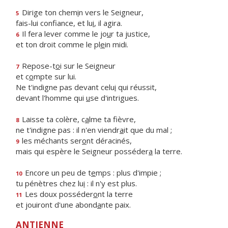
Dirige ton chem
i
n vers le Seigneur,
5
fais-lui confiance, et lu
i
, il agira.
Il fera lever comme le jo
u
r ta justice,
6
et ton droit comme le pl
e
in midi.
Repose-t
o
i sur le Seigneur
7
et c
o
mpte sur lui.
Ne t'indigne pas devant celu
i
qui réussit,
devant l'homme qui
u
se d'intrigues.
Laisse ta colère, c
a
lme ta fièvre,
8
ne t'indigne pas : il n'en viendr
a
it que du mal ;
les méchants ser
o
nt déracinés,
9
mais qui espère le Seigneur posséder
a
la terre.
Encore un peu de t
e
mps : plus d'impie ;
10
tu pénètres chez lu
i
: il n'y est plus.
Les doux posséder
o
nt la terre
11
et jouiront d'une abond
a
nte paix.
ANTIENNE