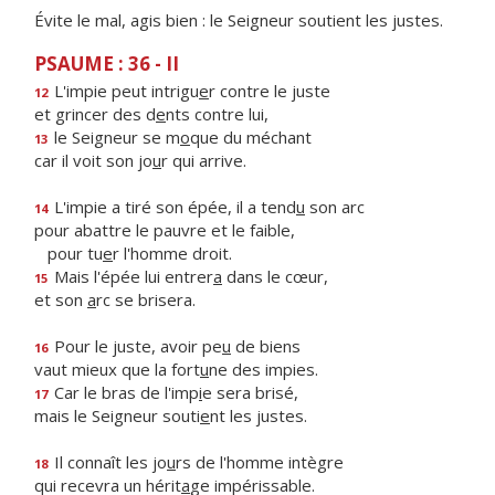
Évite le mal, agis bien : le Seigneur soutient les justes.
PSAUME : 36 - II
L'impie peut intrigu
e
r contre le juste
12
et grincer des d
e
nts contre lui,
le Seigneur se m
o
que du méchant
13
car il voit son jo
u
r qui arrive.
L'impie a tiré son épée, il a tend
u
son arc
14
pour abattre le pauvre et le faible,
pour tu
e
r l'homme droit.
Mais l'épée lui entrer
a
dans le cœur,
15
et son
a
rc se brisera.
Pour le juste, avoir pe
u
de biens
16
vaut mieux que la fort
u
ne des impies.
Car le bras de l'imp
i
e sera brisé,
17
mais le Seigneur souti
e
nt les justes.
Il connaît les jo
u
rs de l'homme intègre
18
qui recevra un hérit
a
ge impérissable.