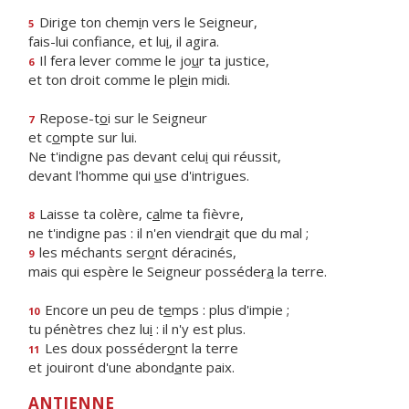
Dirige ton chem
i
n vers le Seigneur,
5
fais-lui confiance, et lu
i
, il agira.
Il fera lever comme le jo
u
r ta justice,
6
et ton droit comme le pl
e
in midi.
Repose-t
o
i sur le Seigneur
7
et c
o
mpte sur lui.
Ne t'indigne pas devant celu
i
qui réussit,
devant l'homme qui
u
se d'intrigues.
Laisse ta colère, c
a
lme ta fièvre,
8
ne t'indigne pas : il n'en viendr
a
it que du mal ;
les méchants ser
o
nt déracinés,
9
mais qui espère le Seigneur posséder
a
la terre.
Encore un peu de t
e
mps : plus d'impie ;
10
tu pénètres chez lu
i
: il n'y est plus.
Les doux posséder
o
nt la terre
11
et jouiront d'une abond
a
nte paix.
ANTIENNE