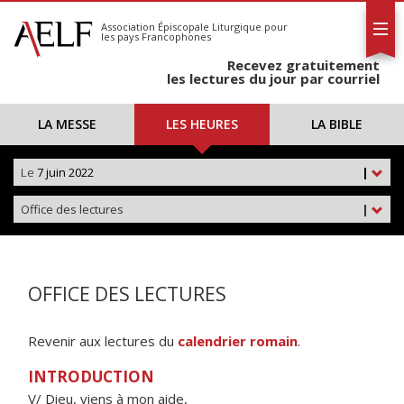
L'AELF
S'abonner
Association Épiscopale Liturgique
pour
les pays Francophones
Calendrier
Recevez gratuitement
Contact
les lectures du jour par courriel
LA MESSE
LES HEURES
LA BIBLE
Le
7 juin 2022
|
Office des lectures
|
OFFICE DES LECTURES
Revenir aux lectures du
calendrier romain
.
INTRODUCTION
V/ Dieu, viens à mon aide,