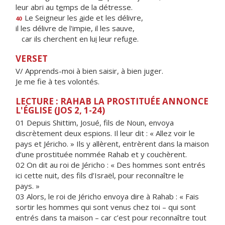
leur abri au t
e
mps de la détresse.
Le Seigneur les
a
ide et les délivre,
40
il les délivre de l'impie, il les sauve,
car ils cherchent en lu
i
leur refuge.
VERSET
V/ Apprends-moi à bien saisir, à bien juger.
Je me fie à tes volontés.
LECTURE : RAHAB LA PROSTITUÉE ANNONCE
L'ÉGLISE (JOS 2, 1-24)
01 Depuis Shittim, Josué, fils de Noun, envoya
discrètement deux espions. Il leur dit : « Allez voir le
pays et Jéricho. » Ils y allèrent, entrèrent dans la maison
d’une prostituée nommée Rahab et y couchèrent.
02 On dit au roi de Jéricho : « Des hommes sont entrés
ici cette nuit, des fils d’Israël, pour reconnaître le
pays. »
03 Alors, le roi de Jéricho envoya dire à Rahab : « Fais
sortir les hommes qui sont venus chez toi – qui sont
entrés dans ta maison – car c’est pour reconnaître tout