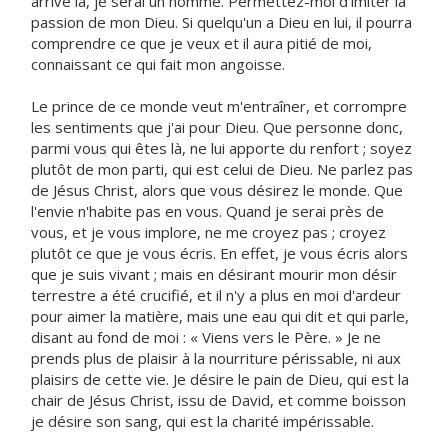
arrivé là, je serai un homme. Permettez-moi d'imiter la
passion de mon Dieu. Si quelqu'un a Dieu en lui, il pourra
comprendre ce que je veux et il aura pitié de moi,
connaissant ce qui fait mon angoisse.
Le prince de ce monde veut m'entraîner, et corrompre
les sentiments que j'ai pour Dieu. Que personne donc,
parmi vous qui êtes là, ne lui apporte du renfort ; soyez
plutôt de mon parti, qui est celui de Dieu. Ne parlez pas
de Jésus Christ, alors que vous désirez le monde. Que
l'envie n'habite pas en vous. Quand je serai près de
vous, et je vous implore, ne me croyez pas ; croyez
plutôt ce que je vous écris. En effet, je vous écris alors
que je suis vivant ; mais en désirant mourir mon désir
terrestre a été crucifié, et il n'y a plus en moi d'ardeur
pour aimer la matière, mais une eau qui dit et qui parle,
disant au fond de moi : « Viens vers le Père. » Je ne
prends plus de plaisir à la nourriture périssable, ni aux
plaisirs de cette vie. Je désire le pain de Dieu, qui est la
chair de Jésus Christ, issu de David, et comme boisson
je désire son sang, qui est la charité impérissable.