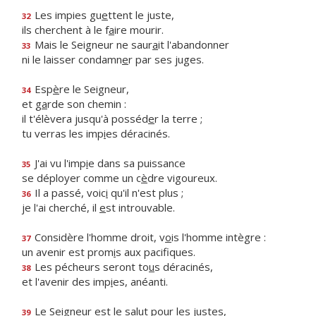
Les impies gu
e
ttent le juste,
32
ils cherchent à le f
a
ire mourir.
Mais le Seigneur ne saur
a
it l'abandonner
33
ni le laisser condamn
e
r par ses juges.
Esp
è
re le Seigneur,
34
et g
a
rde son chemin :
il t'élèvera jusqu'à posséd
e
r la terre ;
tu verras les imp
i
es déracinés.
J'ai vu l'imp
i
e dans sa puissance
35
se déployer comme un c
è
dre vigoureux.
Il a passé, voic
i
qu'il n'est plus ;
36
je l'ai cherché, il
e
st introuvable.
Considère l'homme droit, v
o
is l'homme intègre :
37
un avenir est prom
i
s aux pacifiques.
Les pécheurs seront to
u
s déracinés,
38
et l'avenir des imp
i
es, anéanti.
Le Seigneur est le sal
u
t pour les justes,
39