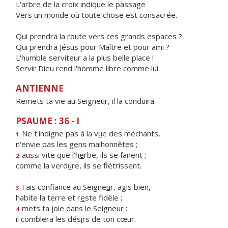
L'arbre de la croix indique le passage
Vers un monde où toute chose est consacrée.
Qui prendra la route vers ces grands espaces ?
Qui prendra Jésus pour Maître et pour ami ?
L'humble serviteur a la plus belle place !
Servir Dieu rend l'homme libre comme lui.
ANTIENNE
Remets ta vie au Seigneur, il la conduira.
PSAUME : 36 - I
Ne t'indigne pas à la v
u
e des méchants,
1
n'envie pas les g
e
ns malhonnêtes ;
aussi vite que l'h
e
rbe, ils se fanent ;
2
comme la verd
u
re, ils se flétrissent.
Fais confiance au Seigne
u
r, agis bien,
3
habite la terre et r
e
ste fidèle ;
mets ta j
o
ie dans le Seigneur :
4
il comblera les dés
i
rs de ton cœur.