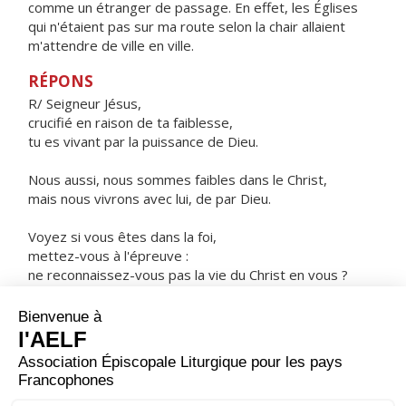
comme un étranger de passage. En effet, les Églises
qui n'étaient pas sur ma route selon la chair allaient
m'attendre de ville en ville.
RÉPONS
R/ Seigneur Jésus,
crucifié en raison de ta faiblesse,
tu es vivant par la puissance de Dieu.
Nous aussi, nous sommes faibles dans le Christ,
mais nous vivrons avec lui, de par Dieu.
Voyez si vous êtes dans la foi,
mettez-vous à l'épreuve :
ne reconnaissez-vous pas la vie du Christ en vous ?
ORAISON
Dieu puissant de qui vient tout don parfait, enracine en
nos cœurs l'amour de ton nom ; resserre nos liens avec
toi, pour développer ce qui est bon en nous ; veille sur