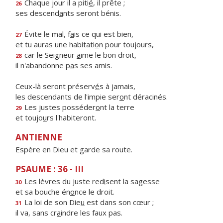
Chaque jour il a piti
é
, il prête ;
26
ses descend
a
nts seront bénis.
Évite le mal, f
a
is ce qui est bien,
27
et tu auras une habitati
o
n pour toujours,
car le Seigneur
a
ime le bon droit,
28
il n'abandonne p
a
s ses amis.
Ceux-là seront préserv
é
s à jamais,
les descendants de l'impie ser
o
nt déracinés.
Les justes posséder
o
nt la terre
29
et toujo
u
rs l'habiteront.
ANTIENNE
Espère en Dieu et garde sa route.
PSAUME : 36 - III
Les lèvres du juste red
i
sent la sagesse
30
et sa bouche én
o
nce le droit.
La loi de son Die
u
est dans son cœur ;
31
il va, sans cr
a
indre les faux pas.