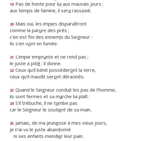
Pas de honte pour lu
i
aux mauvais jours ;
19
aux temps de famine, il ser
a
rassasié.
Mais oui, les imp
i
es disparaîtront
20
comme la par
u
re des prés ;
c'en est fini des ennem
i
s du Seigneur :
ils s'en v
o
nt en fumée.
L'impie empr
u
nte et ne rend pas ;
21
le juste a piti
é
: il donne.
Ceux qu'il bénit posséder
o
nt la terre,
22
ceux qu'il maudit ser
o
nt déracinés.
Quand le Seigneur condu
i
t les pas de l'homme,
23
ils sont fermes et sa m
a
rche lui plaît.
S'il trébuche, il ne t
o
mbe pas
24
car le Seigneur le souti
e
nt de sa main.
Jamais, de ma jeun
e
sse à mes vieux jours,
25
je n'ai vu le juste abandonné
ni ses enfants mendi
e
r leur pain.