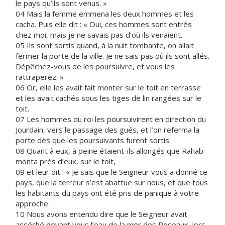
le pays qu’ils sont venus. »
04 Mais la femme emmena les deux hommes et les
cacha. Puis elle dit : « Oui, ces hommes sont entrés
chez moi, mais je ne savais pas d’où ils venaient.
05 Ils sont sortis quand, à la nuit tombante, on allait
fermer la porte de la ville. Je ne sais pas où ils sont allés.
Dépêchez-vous de les poursuivre, et vous les
rattraperez. »
06 Or, elle les avait fait monter sur le toit en terrasse
et les avait cachés sous les tiges de lin rangées sur le
toit.
07 Les hommes du roi les poursuivirent en direction du
Jourdain, vers le passage des gués, et l’on referma la
porte dès que les poursuivants furent sortis.
08 Quant à eux, à peine étaient-ils allongés que Rahab
monta près d’eux, sur le toit,
09 et leur dit : « Je sais que le Seigneur vous a donné ce
pays, que la terreur s’est abattue sur nous, et que tous
les habitants du pays ont été pris de panique à votre
approche.
10 Nous avons entendu dire que le Seigneur avait
asséché devant vous l’eau de la mer des Roseaux, lors