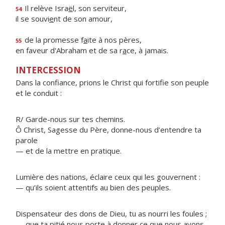
Il relève Isra
ë
l, son serviteur,
54
il se souvi
e
nt de son amour,
de la promesse f
a
ite à nos pères,
55
en faveur d'Abraham et de sa r
a
ce, à jamais.
INTERCESSION
Dans la confiance, prions le Christ qui fortifie son peuple
et le conduit :
R/ Garde-nous sur tes chemins.
Ô Christ, Sagesse du Père, donne-nous d’entendre ta
parole
— et de la mettre en pratique.
Lumière des nations, éclaire ceux qui les gouvernent :
— qu’ils soient attentifs au bien des peuples.
Dispensateur des dons de Dieu, tu as nourri les foules ;
— que ta pitié nous porte à donner ce que nous avons