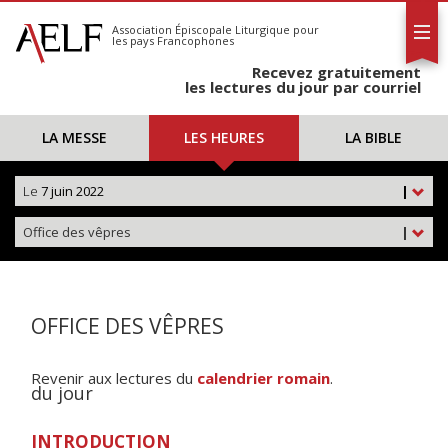
L'AELF
S'abonner
Association Épiscopale Liturgique
pour
les pays Francophones
Calendrier
Recevez gratuitement
Contact
les lectures du jour par courriel
LA MESSE
LES HEURES
LA BIBLE
Le
7 juin 2022
|
Office des vêpres
|
OFFICE DES VÊPRES
Revenir aux lectures du
calendrier romain
.
du jour
INTRODUCTION