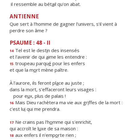
il ressemble au bét
a
il qu'on abat.
ANTIENNE
Que sert à l’homme de gagner l’univers, s’il vient à
perdre son âme ?
PSAUME : 48 - II
Tel est le dest
i
n des insensés
14
et l'avenir de qui
a
ime les entendre :
troupeau parqu
é
pour les enfers
15
et que la m
o
rt mène paître.
À l'aurore, ils feront pl
a
ce au juste ;
dans la mort, s'effaceront leurs visages :
pour e
u
x, plus de palais !
Mais Dieu rachètera ma vie aux gr
i
ffes de la mort :
16
c'est lu
i
qui me prendra.
Ne crains pas l'h
o
mme qui s'enrichit,
17
qui accroît le l
u
xe de sa maison :
aux enfers il n'emp
o
rte rien ;
18