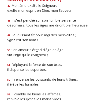
Mon âme ex
a
lte le Seigneur,
47
exulte mon esprit en Die
u
, mon Sauveur !
Il s'est penché sur son h
u
mble servante ;
48
désormais, tous les âges me dir
o
nt bienheureuse.
Le Puissant fit pour m
o
i des merveilles ;
49
S
a
int est son nom !
Son amour s'ét
e
nd d'âge en âge
50
sur ce
u
x qui le craignent ;
Déployant la f
o
rce de son bras,
51
il disp
e
rse les superbes.
Il renverse les puiss
a
nts de leurs trônes,
52
il él
è
ve les humbles.
Il comble de bi
e
ns les affamés,
53
renvoie les r
i
ches les mains vides.