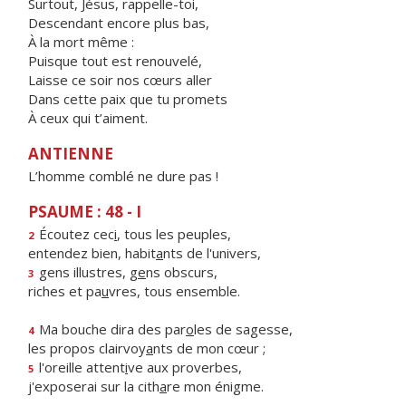
Surtout, Jésus, rappelle-toi,
Descendant encore plus bas,
À la mort même :
Puisque tout est renouvelé,
Laisse ce soir nos cœurs aller
Dans cette paix que tu promets
À ceux qui t’aiment.
ANTIENNE
L’homme comblé ne dure pas !
PSAUME : 48 - I
Écoutez cec
i
, tous les peuples,
2
entendez bien, habit
a
nts de l'univers,
gens illustres, g
e
ns obscurs,
3
riches et pa
u
vres, tous ensemble.
Ma bouche dira des par
o
les de sagesse,
4
les propos clairvoy
a
nts de mon cœur ;
l'oreille attent
i
ve aux proverbes,
5
j'exposerai sur la cith
a
re mon énigme.