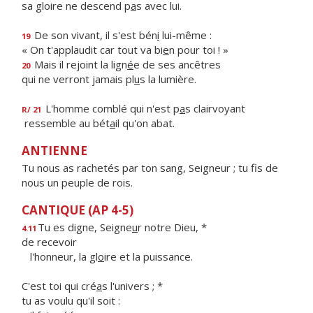
sa gloire ne descend p
a
s avec lui.
De son vivant, il s'est bén
i
lui-même :
19
« On t'applaudit car tout va bi
e
n pour toi ! »
Mais il rejoint la lign
é
e de ses ancêtres
20
qui ne verront jamais pl
u
s la lumière.
L'homme comblé qui n'est p
a
s clairvoyant
R/ 21
ressemble au bét
a
il qu'on abat.
ANTIENNE
Tu nous as rachetés par ton sang, Seigneur ; tu fis de
nous un peuple de rois.
CANTIQUE (AP 4-5)
Tu es digne, Seigne
u
r notre Dieu, *
4.11
de recevoir
l'honneur, la gl
o
ire et la puissance.
C'est toi qui cré
a
s l'univers ; *
tu as voulu qu'il soit :