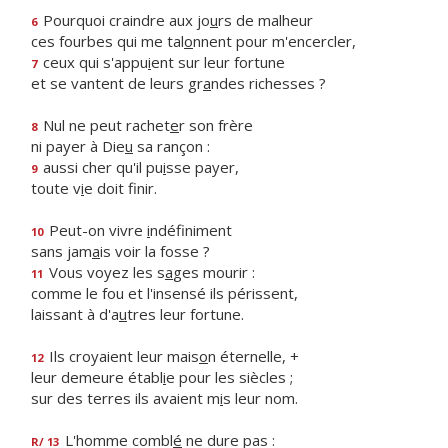
Pourquoi craindre aux jo
u
rs de malheur
6
ces fourbes qui me tal
o
nnent pour m'encercler,
ceux qui s'appu
i
ent sur leur fortune
7
et se vantent de leurs gr
a
ndes richesses ?
Nul ne peut rachet
e
r son frère
8
ni payer à Die
u
sa rançon :
aussi cher qu'il pu
i
sse payer,
9
toute v
i
e doit finir.
Peut-on vivre
i
ndéfiniment
10
sans jam
a
is voir la fosse ?
Vous voyez les s
a
ges mourir :
11
comme le fou et l'insensé ils périssent,
laissant à d'a
u
tres leur fortune.
Ils croyaient leur mais
o
n éternelle, +
12
leur demeure établ
i
e pour les siècles ;
sur des terres ils avaient m
i
s leur nom.
L'homme combl
é
ne dure pas :
R/ 13