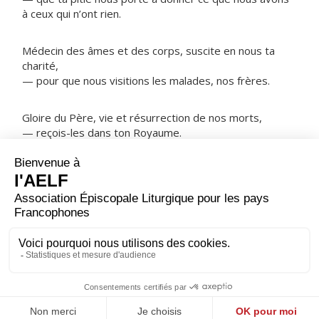
à ceux qui n’ont rien.
Médecin des âmes et des corps, suscite en nous ta
charité,
— pour que nous visitions les malades, nos frères.
Gloire du Père, vie et résurrection de nos morts,
— reçois-les dans ton Royaume.
NOTRE PÈRE
ORAISON
Seigneur Dieu, à toi le jour, à toi les nuits ! Tu nous les
donnes pour rythmer notre vie : à travers ombres et
lumières, conduis-nous au jour qui ne finira pas.