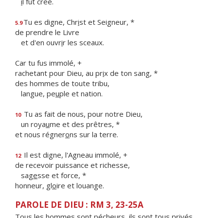
i
l fut créé.
Tu es digne, Chr
i
st et Seigneur, *
5.9
de prendre le Livre
et d'en ouvr
i
r les sceaux.
Car tu fus immolé, +
rachetant pour Dieu, au pr
i
x de ton sang, *
des hommes de toute tribu,
langue, pe
u
ple et nation.
Tu as fait de nous, pour notre Dieu,
10
un roya
u
me et des prêtres, *
et nous régner
o
ns sur la terre.
Il est digne, l'Agneau immolé, +
12
de recevoir puissance et richesse,
sag
e
sse et force, *
honneur, gl
o
ire et louange.
PAROLE DE DIEU : RM 3, 23-25A
Tous les hommes sont pécheurs, ils sont tous privés