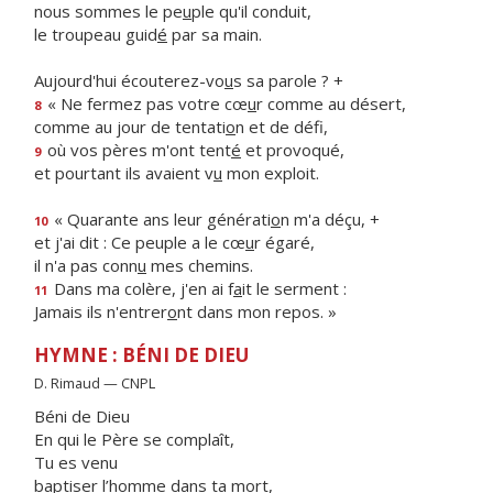
nous sommes le pe
u
ple qu'il conduit,
le troupeau guid
é
par sa main.
Aujourd'hui écouterez-vo
u
s sa parole ? +
« Ne fermez pas votre cœ
u
r comme au désert,
8
comme au jour de tentati
o
n et de défi,
où vos pères m'ont tent
é
et provoqué,
9
et pourtant ils avaient v
u
mon exploit.
« Quarante ans leur générati
o
n m'a déçu, +
10
et j'ai dit : Ce peuple a le cœ
u
r égaré,
il n'a pas conn
u
mes chemins.
Dans ma colère, j'en ai f
a
it le serment :
11
Jamais ils n'entrer
o
nt dans mon repos. »
HYMNE : BÉNI DE DIEU
D. Rimaud — CNPL
Béni de Dieu
En qui le Père se complaît,
Tu es venu
baptiser l’homme dans ta mort,