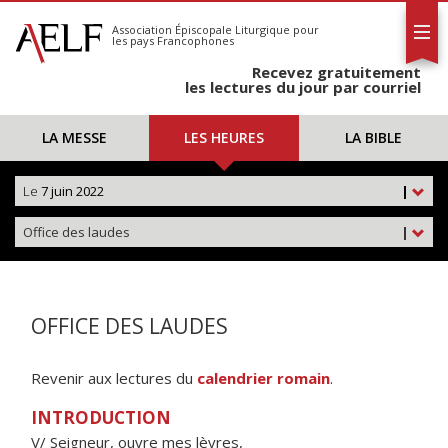
L'AELF
S'abonner
Association Épiscopale Liturgique
pour
les pays Francophones
Calendrier
Recevez gratuitement
Contact
les lectures du jour par courriel
LA MESSE
LES HEURES
LA BIBLE
Le
7 juin 2022
|
Office des laudes
|
OFFICE DES LAUDES
Revenir aux lectures du
calendrier romain
.
INTRODUCTION
V/ Seigneur, ouvre mes lèvres,