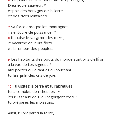
6
Die
u
notre sauveur, *
espoir des horiz
o
ns de la terre
et des r
i
ves lointaines.
Sa force enrac
i
ne les montagnes,
7
il s’ento
u
re de puissance ; *
il apaise le vac
a
rme des mers,
8
le vacarme de leurs flots
et la rume
u
r des peuples.
Les habitants des bouts du m
o
nde sont pris d’effroi
9
à la v
u
e de tes signes ; *
aux portes du lev
a
nt et du couchant
tu fais jaill
i
r des cris de joie.
Tu visites la t
e
rre et tu l’abreuves,
10
tu la c
o
mbles de richesses ; *
les ruisseaux de Die
u
regorgent d’eau :
tu prép
a
res les moissons.
Ainsi, tu prép
a
res la terre,