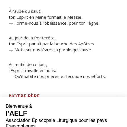
À l’aube du salut,
ton Esprit en Marie formait le Messie.
— Forme-nous à l’obéissance, pour ton règne.
Au jour de la Pentecôte,
ton Esprit parlait par la bouche des Apôtres.
— Mets sur nos lèvres la parole qui sauve.
Au matin de ce jour,
l’Esprit travaille en nous.
— Qu’il habite nos prières et féconde nos efforts.
NOTRE PÈRE
ORAISON
Seigneur, tu ouvres à ceux qui t’aiment les richesses de
ton Esprit Saint, et tu fais grandir en eux ta propre vie
en leur donnant part au corps de ton Fils ; aide-les à se