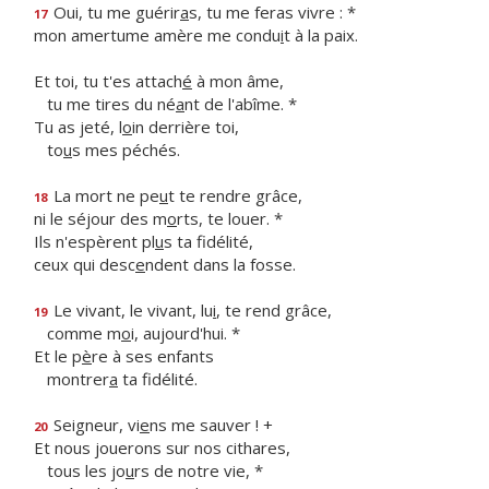
Oui, tu me guérir
a
s, tu me feras vivre : *
17
mon amertume amère me condu
i
t à la paix.
Et toi, tu t'es attach
é
à mon âme,
tu me tires du né
a
nt de l'abîme. *
Tu as jeté, l
o
in derrière toi,
to
u
s mes péchés.
La mort ne pe
u
t te rendre grâce,
18
ni le séjour des m
o
rts, te louer. *
Ils n'espèrent pl
u
s ta fidélité,
ceux qui desc
e
ndent dans la fosse.
Le vivant, le vivant, lu
i
, te rend grâce,
19
comme m
o
i, aujourd'hui. *
Et le p
è
re à ses enfants
montrer
a
ta fidélité.
Seigneur, vi
e
ns me sauver ! +
20
Et nous jouerons sur nos cithares,
tous les jo
u
rs de notre vie, *