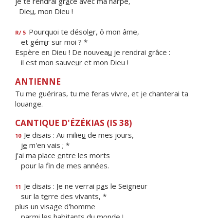
je te rendrai gr
â
ce avec ma harpe,
Die
u
, mon Dieu !
Pourquoi te désol
e
r, ô mon âme,
R/ 5
et gém
i
r sur moi ? *
Espère en Dieu ! De nouvea
u
je rendrai grâce :
il est mon sauve
u
r et mon Dieu !
ANTIENNE
Tu me guériras, tu me feras vivre, et je chanterai ta
louange.
CANTIQUE D'ÉZÉKIAS (IS 38)
Je disais : Au milie
u
de mes jours,
10
j
e
m'en vais ; *
j'ai ma place
e
ntre les morts
pour la f
n de mes années.
Je disais : Je ne verrai p
a
s le Seigneur
11
sur la t
e
rre des vivants, *
plus un vis
a
ge d'homme
parmi les habit
a
nts du monde !