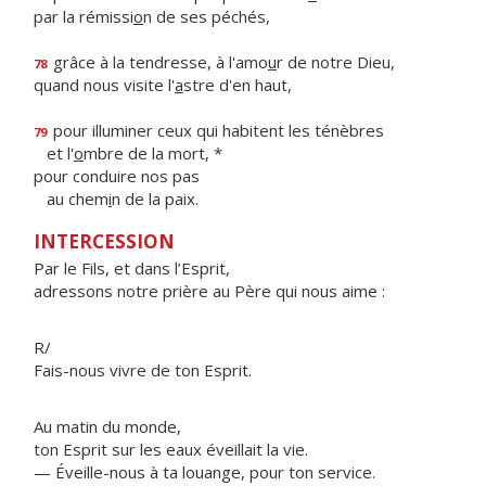
par la rémissi
o
n de ses péchés,
grâce à la tendresse, à l'amo
u
r de notre Dieu,
78
quand nous visite l'
a
stre d'en haut,
pour illuminer ceux qui habitent les ténèbres
79
et l'
o
mbre de la mort, *
pour conduire nos pas
au chem
i
n de la paix.
INTERCESSION
Par le Fils, et dans l’Esprit,
adressons notre prière au Père qui nous aime :
R/
Fais-nous vivre de ton Esprit.
Au matin du monde,
ton Esprit sur les eaux éveillait la vie.
— Éveille-nous à ta louange, pour ton service.