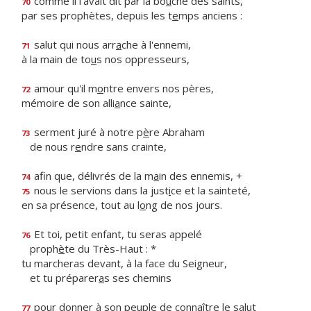
comme il l'avait dit par la bo
u
che des saints,
70
par ses prophètes, depuis les t
e
mps anciens :
salut qui nous arr
a
che à l'ennemi,
71
à la main de to
u
s nos oppresseurs,
amour qu'il m
o
ntre envers nos pères,
72
mémoire de son alli
a
nce sainte,
serment juré à notre p
è
re Abraham
73
de nous r
e
ndre sans crainte,
afin que, délivrés de la m
a
in des ennemis, +
74
nous le servions dans la just
i
ce et la sainteté,
75
en sa présence, tout au l
o
ng de nos jours.
Et toi, petit enfant, tu seras appelé
76
proph
è
te du Très-Haut : *
tu marcheras devant, à la face du Seigneur,
et tu préparer
a
s ses chemins
pour donner à son peuple de conn
a
ître le salut
77