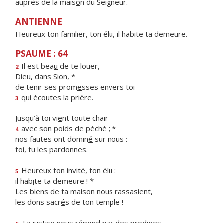
auprès de la mais
o
n du Seigneur.
ANTIENNE
Heureux ton familier, ton élu, il habite ta demeure.
PSAUME : 64
Il est bea
u
de te louer,
2
Die
u
, dans Sion, *
de tenir ses prom
e
sses envers toi
qui éco
u
tes la prière.
3
Jusqu’à toi vi
e
nt toute chair
avec son p
o
ids de péché ; *
4
nos fautes ont domin
é
sur nous :
t
o
i, tu les pardonnes.
Heureux ton invit
é
, ton élu :
5
il hab
i
te ta demeure ! *
Les biens de ta mais
o
n nous rassasient,
les dons sacr
é
s de ton temple !
Ta justice nous rép
o
nd par des prodiges,