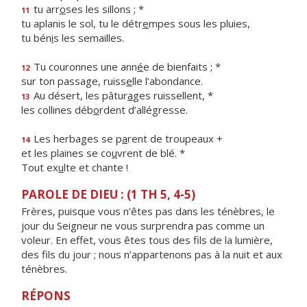
tu arr
o
ses les sillons ; *
11
tu aplanis le sol, tu le détr
e
mpes sous les pluies,
tu bén
i
s les semailles.
Tu couronnes une ann
é
e de bienfaits ; *
12
sur ton passage, ruiss
e
lle l’abondance.
Au désert, les pâtur
a
ges ruissellent, *
13
les collines déb
o
rdent d’allégresse.
Les herbages se p
a
rent de troupeaux +
14
et les plaines se co
u
vrent de blé. *
Tout ex
u
lte et chante !
PAROLE DE DIEU : (1 TH 5, 4-5)
Frères, puisque vous n’êtes pas dans les ténèbres, le
jour du Seigneur ne vous surprendra pas comme un
voleur. En effet, vous êtes tous des fils de la lumière,
des fils du jour ; nous n’appartenons pas à la nuit et aux
ténèbres.
RÉPONS