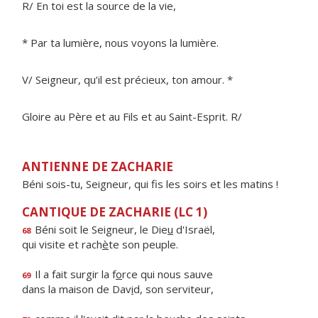
R/ En toi est la source de la vie,
* Par ta lumière, nous voyons la lumière.
V/ Seigneur, qu’il est précieux, ton amour. *
Gloire au Père et au Fils et au Saint-Esprit. R/
ANTIENNE DE ZACHARIE
Béni sois-tu, Seigneur, qui fis les soirs et les matins !
CANTIQUE DE ZACHARIE (LC 1)
Béni soit le Seigneur, le Die
u
d'Israël,
68
qui visite et rach
è
te son peuple.
Il a fait surgir la f
o
rce qui nous sauve
69
dans la maison de Dav
i
d, son serviteur,