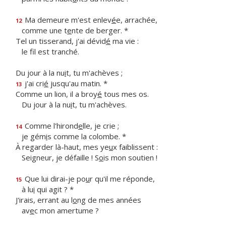
Ma demeure m'est enlev
é
e, arrachée,
12
comme une t
e
nte de berger. *
Tel un tisserand, j'ai dévid
é
ma vie :
le f
l est tranché.
Du jour à la nu
i
t, tu m'achèves ;
j'ai cri
é
jusqu'au matin. *
13
Comme un lion, il a broy
é
tous mes os.
Du jour à la nu
i
t, tu m'achèves.
Comme l'hirond
e
lle, je crie ;
14
je gém
i
s comme la colombe. *
À regarder là-haut, mes ye
u
x faiblissent :
Seigneur, je défaille ! S
o
is mon soutien !
Que lui dirai-je po
u
r qu'il me réponde,
15
à lu
i
qui agit ? *
J'irais, errant au l
o
ng de mes années
av
e
c mon amertume ?