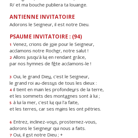
R/ et ma bouche publiera ta louange.
ANTIENNE INVITATOIRE
Adorons le Seigneur, il est notre Dieu.
PSAUME INVITATOIRE : (94)
Venez, crions de j
o
ie pour le Seigneur,
1
acclamons notre Roch
e
r, notre salut !
Allons jusqu'à lu
i
en rendant grâce,
2
par nos hymnes de f
ê
te acclamons-le !
Oui, le grand Die
u
, c'est le Seigneur,
3
le grand roi au-dess
u
s de tous les dieux :
il tient en main les profonde
u
rs de la terre,
4
et les sommets des mont
a
gnes sont à lui ;
à lui la mer, c'est lu
i
qui l'a faite,
5
et les terres, car ses m
a
ins les ont pétries.
Entrez, inclinez-vo
u
s, prosternez-vous,
6
adorons le Seigne
u
r qui nous a faits.
Oui, il
e
st notre Dieu ; +
7