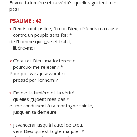
Envoie ta lumière et ta vérité : qu’elles guident mes
pas !
PSAUME : 42
Rends-moi justice, ô mon Die
u
, défends ma cause
1
contre un pe
u
ple sans foi ; *
de l'homme qui r
u
se et trahit,
l
i
bère-moi.
C'est toi, Die
u
, ma forteresse :
2
pourqu
o
i me rejeter ? *
Pourquoi v
a
is-je assombri,
press
é
par l'ennemi ?
Envoie ta lumi
è
re et ta vérité :
3
qu'elles gu
i
dent mes pas *
et me conduisent à ta mont
a
gne sainte,
j
u
squ'en ta demeure.
J'avancerai jusqu'à l'aut
e
l de Dieu,
4
vers Dieu qui est to
u
te ma joie ; *