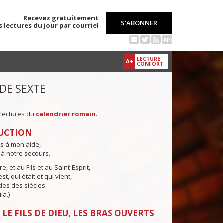
Recevez gratuitement
S'ABONNER
s lectures du jour par courriel
API
LECTURE
A+
CONFORT
 DE SEXTE
 lectures du
calendrier romain
.
UCTION
ns à mon aide,
 à notre secours.
e, et au Fils et au Saint-Esprit,
st, qui était et qui vient,
cles des siècles.
ia.)
LE FILS DE DIEU, LES BRAS OUVERTS