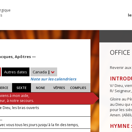
urgique
le
es
OFFICE
 Jacques, Apôtres —
Revenir aux
Autres dates
Canada
|
INTROD
Note sur les calendriers
V/ Dieu, vie
IERCE
SEXTE
NONE
VÊPRES
COMPLIES
R/ Seigneur,
 viens à mon aide,
Gloire au Pèr
eur, à notre secours.
au Dieu qui e
de Dieu, les bras ouverts
pour les siè
Amen. (Allélu
 —
avec vous tous les jours jusqu'à la fin des temps,
HYMNE : 