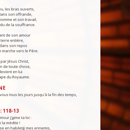
eu, les bras ouverts,
 dans son offrande,
'homme et son travail,
du de la souffrance.
sant de son amour
a terre entière,
er dans son repos
 marche vers le Père.
ar Jésus Christ,
in de toute chose,
devient en lui
ape du Royaume.
NE
 vous tous les jours jusqu'à la fin des temps,
 118-13
mour j’
a
ime ta loi :
je la médite !
se en habilet
é
mes ennemis,