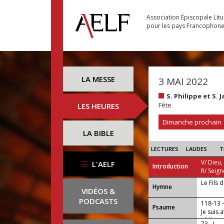
Association Épiscopale Lit
pour les pays Francophon
LA MESSE
3 MAI 2022
S. Philippe et S.
Fête
LES HEURES
Dimanche prochain
LA BIBLE
LECTURES
LAUDES
T
V/ Dieu,
L'AELF
Introduction
R/ Seign
Le Fils 
...
Hymne
VIDÉOS &
PODCASTS
118-13
Psaume
Je suis 
alléluia.
73 - I