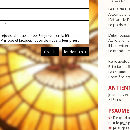
CFC — CNPL
Le Fils de Di
A tout saisi
L'effort de l
a.14
Le poids per
L'élan puis
réjouis, chaque année, Seigneur, par la fête des
Attire à lui l
Philippe et Jacques ; accorde-nous, à leur prière,
ssociés à la Passion et à la Résurrection de ton Fils
Il fait entr
parvenir à la contemplation de ta gloire.
Le monde en
veille
lendemain
Renouvelée p
Principe et f
La création 
Première ét
ANTIEN
Je suis avec
alléluia.
PSAUME :
De quel a
97
tout le jo
u
r 
Je surpas
98