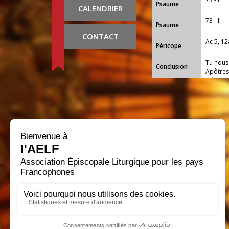
Psaume
CALENDRIER
73 - II
Psaume
CONTACT
Ac 5, 12
Péricope
Tu nous 
Conclusion
Apôtres 
d'être a
afin de 