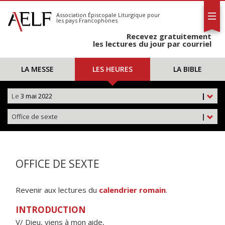
L'AELF
S'abonner
Association Épiscopale Liturgique
pour
les pays Francophones
Calendrier
Recevez gratuitement
Contact
les lectures du jour par courriel
LA MESSE
LES HEURES
LA BIBLE
Le
3 mai 2022
|
Office de sexte
|
OFFICE DE SEXTE
Revenir aux lectures du
calendrier romain
.
INTRODUCTION
V/ Dieu, viens à mon aide,