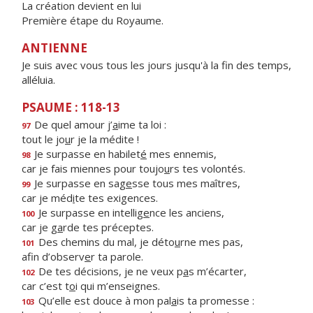
La création devient en lui
Première étape du Royaume.
ANTIENNE
Je suis avec vous tous les jours jusqu'à la fin des temps,
alléluia.
PSAUME : 118-13
De quel amour j’
a
ime ta loi :
97
tout le jo
u
r je la médite !
Je surpasse en habilet
é
mes ennemis,
98
car je fais miennes pour toujo
u
rs tes volontés.
Je surpasse en sag
e
sse tous mes maîtres,
99
car je méd
i
te tes exigences.
Je surpasse en intellig
e
nce les anciens,
100
car je g
a
rde tes préceptes.
Des chemins du mal, je déto
u
rne mes pas,
101
afin d’observ
e
r ta parole.
De tes décisions, je ne veux p
a
s m’écarter,
102
car c’est t
o
i qui m’enseignes.
Qu’elle est douce à mon pal
a
is ta promesse :
103