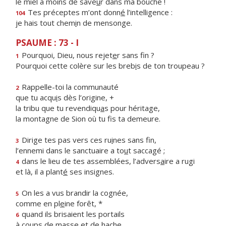
le miel a moins de save
u
r dans ma bouche !
Tes préceptes m’ont donn
é
l’intelligence :
104
je hais tout chem
i
n de mensonge.
PSAUME : 73 - I
Pourquoi, Dieu, nous rejet
e
r sans fin ?
1
Pourquoi cette colère sur les breb
i
s de ton troupeau ?
Rappelle-toi la communauté
2
que tu acqu
i
s dès l’origine, +
la tribu que tu revendiqu
a
s pour héritage,
la montagne de Sion où tu f
s ta demeure.
Dirige tes pas vers ces ru
i
nes sans fin,
3
l’ennemi dans le sanctuaire a to
u
t saccagé ;
dans le lieu de tes assemblées, l’advers
a
ire a rugi
4
et là, il a plant
é
ses insignes.
On les a vus brandir la cognée,
5
comme en pl
e
ine forêt, *
quand ils brisaient les portails
6
à coups de m
a
sse et de hache.