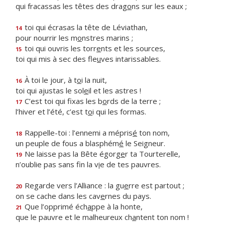
qui fracassas les têtes des drag
o
ns sur les eaux ;
toi qui écrasas la tête de Léviathan,
14
pour nourrir les m
o
nstres marins ;
toi qui ouvris les torr
e
nts et les sources,
15
toi qui mis à sec des fle
u
ves intarissables.
À toi le jour, à t
o
i la nuit,
16
toi qui ajustas le sol
e
il et les astres !
C’est toi qui fixas les b
o
rds de la terre ;
17
l’hiver et l’été, c’est t
o
i qui les formas.
Rappelle-toi : l’ennemi a mépris
é
ton nom,
18
un peuple de fous a blasphém
é
le Seigneur.
Ne laisse pas la Bête égorg
e
r ta Tourterelle,
19
n’oublie pas sans fin la v
i
e de tes pauvres.
Regarde vers l’Alliance : la gu
e
rre est partout ;
20
on se cache dans les cav
e
rnes du pays.
Que l’opprimé éch
a
ppe à la honte,
21
que le pauvre et le malheureux ch
a
ntent ton nom !