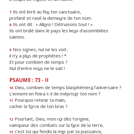
Ils ont livré au fe
u
ton sanctuaire,
7
profané et rasé la deme
u
re de ton nom.
Ils ont dit : « All
o
ns ! Détruisons tout ! »
8
Ils ont brûlé dans le pays les lie
u
x d’assemblées
saintes.
Nos signes, nul ne les voit ;
9
il n’y a pl
u
s de prophètes ! *
Et pour combien de temps ?
Nul d’entre no
u
s ne le sait !
PSAUME : 73 - II
Dieu, combien de temps blasphémer
a
l’adversaire ?
10
L’ennemi en finira-t-il de mépris
e
r ton nom ?
Pourquoi reten
i
r ta main,
11
cacher la f
o
rce de ton bras ?
Pourtant, Dieu, mon r
o
i dès l’origine,
12
vainqueur des combats sur la f
a
ce de la terre,
c’est toi qui fendis la m
e
r par ta puissance,
13