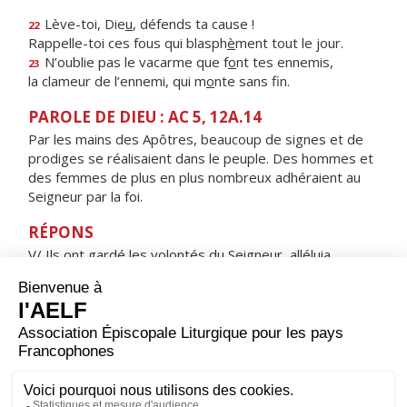
Lève-toi, Die
u
, défends ta cause !
22
Rappelle-toi ces fous qui blasph
è
ment tout le jour.
N’oublie pas le vacarme que f
o
nt tes ennemis,
23
la clameur de l’ennemi, qui m
o
nte sans fin.
PAROLE DE DIEU : AC 5, 12A.14
Par les mains des Apôtres, beaucoup de signes et de
prodiges se réalisaient dans le peuple. Des hommes et
des femmes de plus en plus nombreux adhéraient au
Seigneur par la foi.
RÉPONS
V/ Ils ont gardé les volontés du Seigneur, alléluia,
les lois qu'il leur donna, alléluia.
ORAISON
Tu nous réjouis, chaque année, Seigneur, par la fête des
Apôtres Philippe et Jacques ; accorde-nous, à leur
prière, d'être associés à la Passion et à la Résurrection
de ton Fils afin de parvenir à la contemplation de ta