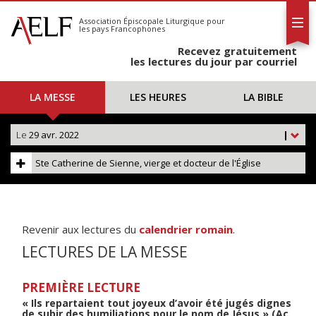
L'AELF
S'abonner
Association Épiscopale Liturgique
pour
les pays Francophones
Calendrier
Recevez gratuitement
Contact
les lectures du jour par courriel
LA MESSE
LES HEURES
LA BIBLE
Le
29 avr. 2022
|
Ste Catherine de Sienne, vierge et docteur de l'Église
Revenir aux lectures du
calendrier romain
.
LECTURES DE LA MESSE
PREMIÈRE LECTURE
« Ils repartaient tout joyeux d’avoir été jugés dignes
de subir des humiliations pour le nom de Jésus » (Ac