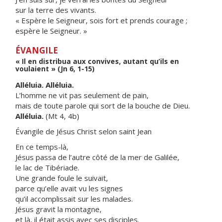
sur la terre des vivants.
« Espère le Seigneur, sois fort et prends courage ;
espère le Seigneur. »
ÉVANGILE
« Il en distribua aux convives, autant qu’ils en
voulaient » (Jn 6, 1-15)
Alléluia. Alléluia.
L’homme ne vit pas seulement de pain,
mais de toute parole qui sort de la bouche de Dieu.
Alléluia.
(Mt 4, 4b)
Évangile de Jésus Christ selon saint Jean
En ce temps-là,
Jésus passa de l’autre côté de la mer de Galilée,
le lac de Tibériade.
Une grande foule le suivait,
parce qu’elle avait vu les signes
qu’il accomplissait sur les malades.
Jésus gravit la montagne,
et là, il était assis avec ses disciples.