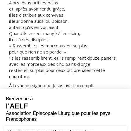
Alors Jésus prit les pains
et, après avoir rendu grâce,
il les distribua aux convives ;
il leur donna aussi du poisson,
autant qu’ils en voulaient.
Quand ils eurent mangé à leur faim,
il dit à ses disciples :
« Rassemblez les morceaux en surplus,
pour que rien ne se perde. »
Ils les rassemblèrent, et ils remplirent douze paniers
avec les morceaux des cinq pains d’orge,
restés en surplus pour ceux qui prenaient cette
nourriture.
À la vue du signe que Jésus avait accompli,
les gens disaient :
« C’est vraiment lui le Prophète annoncé,
celui qui vient dans le monde. »
Mais Jésus savait qu’ils allaient venir l’enlever
pour faire de lui leur roi ;
alors de nouveau il se retira dans la montagne,
lui seul.