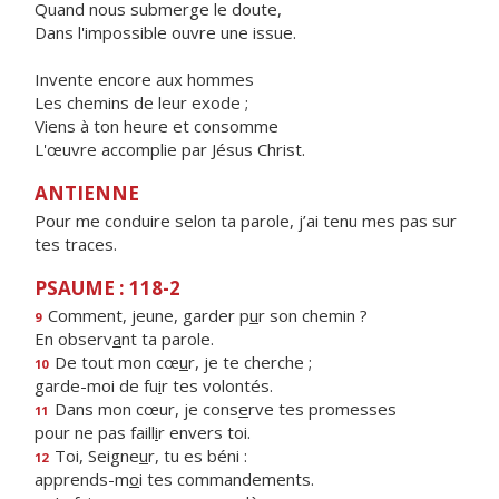
Quand nous submerge le doute,
Dans l'impossible ouvre une issue.
Invente encore aux hommes
Les chemins de leur exode ;
Viens à ton heure et consomme
L'œuvre accomplie par Jésus Christ.
ANTIENNE
Pour me conduire selon ta parole, j’ai tenu mes pas sur
tes traces.
PSAUME : 118-2
Comment, jeune, garder p
u
r son chemin ?
9
En observ
a
nt ta parole.
De tout mon cœ
u
r, je te cherche ;
10
garde-moi de fu
i
r tes volontés.
Dans mon cœur, je cons
e
rve tes promesses
11
pour ne pas faill
i
r envers toi.
Toi, Seigne
u
r, tu es béni :
12
apprends-m
o
i tes commandements.