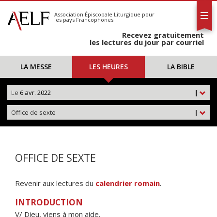
L'AELF
S'abonner
Association Épiscopale Liturgique
pour
les pays Francophones
Calendrier
Recevez gratuitement
Contact
les lectures du jour par courriel
LA MESSE
LES HEURES
LA BIBLE
Le
6 avr. 2022
|
Office de sexte
|
OFFICE DE SEXTE
Revenir aux lectures du
calendrier romain
.
INTRODUCTION
V/ Dieu, viens à mon aide,