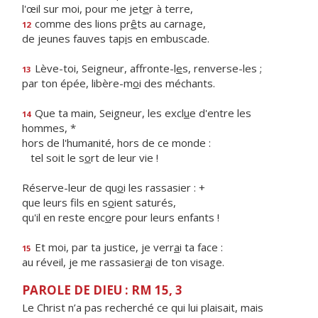
l'œil sur moi, pour me jet
e
r à terre,
comme des lions pr
ê
ts au carnage,
12
de jeunes fauves tap
i
s en embuscade.
Lève-toi, Seigneur, affronte-l
e
s, renverse-les ;
13
par ton épée, libère-m
o
i des méchants.
Que ta main, Seigneur, les excl
u
e d'entre les
14
hommes, *
hors de l'humanité, hors de ce monde :
tel soit le s
o
rt de leur vie !
Réserve-leur de qu
o
i les rassasier : +
que leurs fils en s
o
ient saturés,
qu'il en reste enc
o
re pour leurs enfants !
Et moi, par ta justice, je verr
a
i ta face :
15
au réveil, je me rassasier
a
i de ton visage.
PAROLE DE DIEU : RM 15, 3
Le Christ n’a pas recherché ce qui lui plaisait, mais