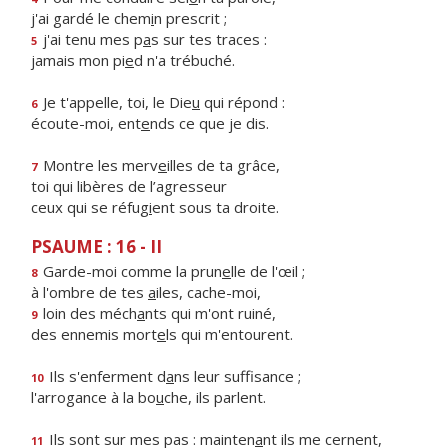
j'ai gardé le chem
i
n prescrit ;
j'ai tenu mes p
a
s sur tes traces :
5
jamais mon pi
e
d n'a trébuché.
Je t'appelle, toi, le Die
u
qui répond :
6
écoute-moi, ent
e
nds ce que je dis.
Montre les merv
e
illes de ta grâce,
7
toi qui libères de l’agresseur
ceux qui se réfug
i
ent sous ta droite.
PSAUME : 16 - II
Garde-moi comme la prun
e
lle de l'œil ;
8
à l'ombre de tes
a
iles, cache-moi,
loin des méch
a
nts qui m'ont ruiné,
9
des ennemis mort
e
ls qui m'entourent.
Ils s'enferment d
a
ns leur suffisance ;
10
l'arrogance à la bo
u
che, ils parlent.
Ils sont sur mes pas : mainten
a
nt ils me cernent,
11