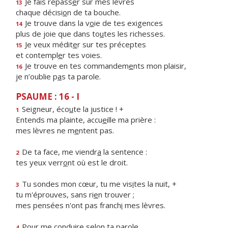
Je fais repass
e
r sur mes lèvres
13
chaque décisi
o
n de ta bouche.
Je trouve dans la v
o
ie de tes exigences
14
plus de joie que dans to
u
tes les richesses.
Je veux médit
e
r sur tes préceptes
15
et contempl
e
r tes voies.
Je trouve en tes commandem
e
nts mon plaisir,
16
je n’oublie p
a
s ta parole.
PSAUME : 16 - I
Seigneur, éco
u
te la justice ! +
1
Entends ma plainte, accu
e
ille ma prière :
mes lèvres ne m
e
ntent pas.
De ta face, me viendr
a
la sentence :
2
tes yeux verr
o
nt où est le droit.
Tu sondes mon cœur, tu me vis
i
tes la nuit, +
3
tu m'éprouves, sans ri
e
n trouver ;
mes pensées n'ont pas franch
i
mes lèvres.
Pour me conduire sel
o
n ta parole,
4