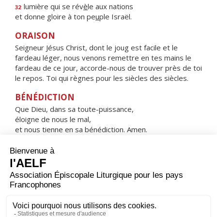
lumière qui se rév
è
le aux nations
32
et donne gloire à ton pe
u
ple Israël.
ORAISON
Seigneur Jésus Christ, dont le joug est facile et le
fardeau léger, nous venons remettre en tes mains le
fardeau de ce jour, accorde-nous de trouver près de toi
le repos. Toi qui règnes pour les siècles des siècles.
BÉNÉDICTION
Que Dieu, dans sa toute-puissance,
éloigne de nous le mal,
et nous tienne en sa bénédiction. Amen.
HYMNE : SUB TUUM PRÆSIDIUM
CONFUGIMUS
Sub tuum præsidium confugimus,
sancta Dei Genetrix ;
nostras deprecationes ne despicias
in necessitatibus
sed a periculis cunctis libera nos semper,