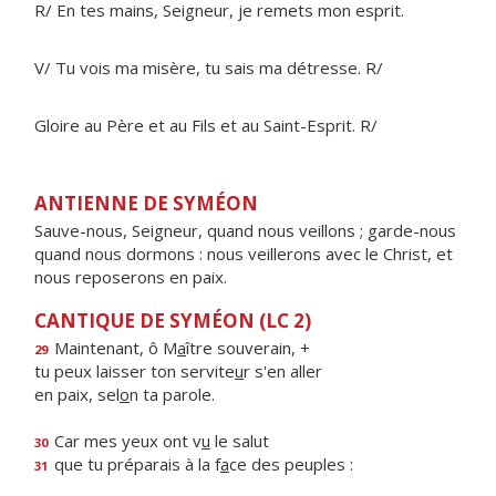
R/ En tes mains, Seigneur, je remets mon esprit.
V/ Tu vois ma misère, tu sais ma détresse. R/
Gloire au Père et au Fils et au Saint-Esprit. R/
ANTIENNE DE SYMÉON
Sauve-nous, Seigneur, quand nous veillons ; garde-nous
quand nous dormons : nous veillerons avec le Christ, et
nous reposerons en paix.
CANTIQUE DE SYMÉON (LC 2)
Maintenant, ô M
a
ître souverain, +
29
tu peux laisser ton servite
u
r s'en aller
en paix, sel
o
n ta parole.
Car mes yeux ont v
u
le salut
30
que tu préparais à la f
a
ce des peuples :
31