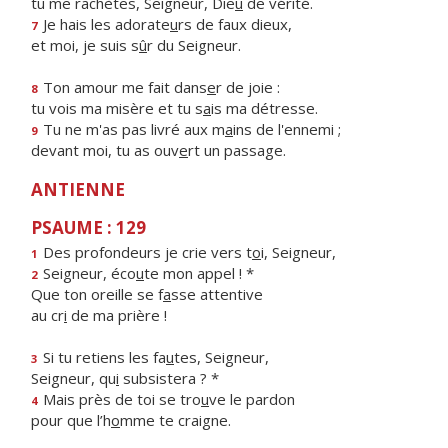
tu me rachètes, Seigneur, Die
u
de vérité.
Je hais les adorate
u
rs de faux dieux,
7
et moi, je suis s
û
r du Seigneur.
Ton amour me fait dans
e
r de joie :
8
tu vois ma misère et tu s
a
is ma détresse.
Tu ne m'as pas livré aux m
a
ins de l'ennemi ;
9
devant moi, tu as ouv
e
rt un passage.
ANTIENNE
PSAUME : 129
Des profondeurs je crie vers t
o
i, Seigneur,
1
Seigneur, éco
u
te mon appel ! *
2
Que ton oreille se f
a
sse attentive
au cr
i
de ma prière !
Si tu retiens les fa
u
tes, Seigneur,
3
Seigneur, qu
i
subsistera ? *
Mais près de toi se tro
u
ve le pardon
4
pour que l’h
o
mme te craigne.