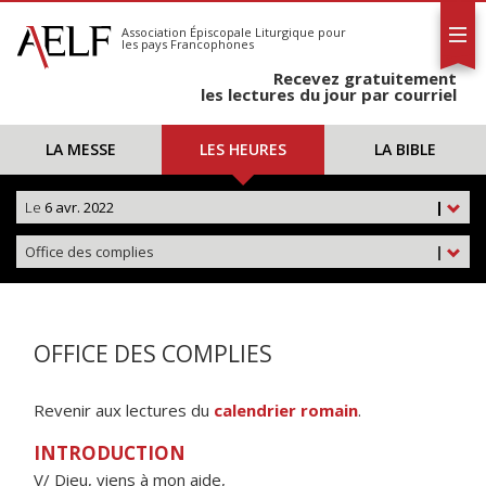
L'AELF
S'abonner
Association Épiscopale Liturgique
pour
les pays Francophones
Calendrier
Recevez gratuitement
Contact
les lectures du jour par courriel
LA MESSE
LES HEURES
LA BIBLE
Le
6 avr. 2022
|
Office des complies
|
OFFICE DES COMPLIES
Revenir aux lectures du
calendrier romain
.
INTRODUCTION
V/ Dieu, viens à mon aide,