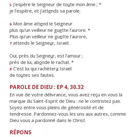
J’espère le Seigneur de to
u
te mon âme ; *
5
je l’espère, et j’att
e
nds sa parole.
Mon âme att
e
nd le Seigneur
6
plus qu’un veilleur ne gu
e
tte l’aurore. *
Plus qu’un veilleur ne gu
e
tte l’aurore,
attends le Seigne
u
r, Israël.
7
Oui, près du Seigne
u
r, est l’amour ;
près de lui, ab
o
nde le rachat. *
C’est lui qui rachèter
a
Israël
8
de to
u
tes ses fautes.
PAROLE DE DIEU : EP 4, 30.32
En vue de votre délivrance, vous avez reçu en vous la
marque du Saint-Esprit de Dieu : ne le contristez pas.
Soyez entre vous pleins de générosité et de
tendresse. Pardonnez-vous les uns aux autres, comme
Dieu vous a pardonné dans le Christ.
RÉPONS