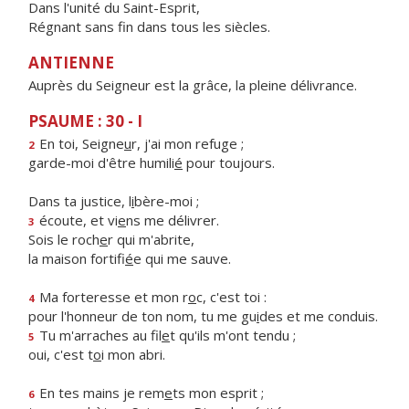
Dans l'unité du Saint-Esprit,
Régnant sans fin dans tous les siècles.
ANTIENNE
Auprès du Seigneur est la grâce, la pleine délivrance.
PSAUME : 30 - I
En toi, Seigne
u
r, j'ai mon refuge ;
2
garde-moi d'être humili
é
pour toujours.
Dans ta justice, l
i
bère-moi ;
écoute, et vi
e
ns me délivrer.
3
Sois le roch
e
r qui m'abrite,
la maison fortifi
é
e qui me sauve.
Ma forteresse et mon r
o
c, c'est toi :
4
pour l'honneur de ton nom, tu me gu
i
des et me conduis.
Tu m'arraches au fil
e
t qu'ils m'ont tendu ;
5
oui, c'est t
o
i mon abri.
En tes mains je rem
e
ts mon esprit ;
6