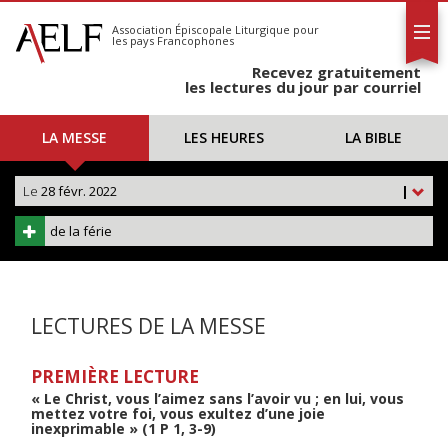
L'AELF
S'abonner
Association Épiscopale Liturgique
pour
les pays Francophones
Calendrier
Recevez gratuitement
Contact
les lectures du jour par courriel
LA MESSE
LES HEURES
LA BIBLE
Le
28 févr. 2022
|
de la férie
LECTURES DE LA MESSE
PREMIÈRE LECTURE
« Le Christ, vous l’aimez sans l’avoir vu ; en lui, vous
mettez votre foi, vous exultez d’une joie
inexprimable » (1 P 1, 3-9)