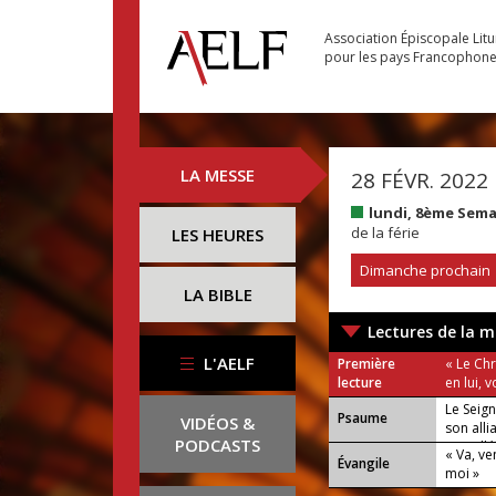
Association Épiscopale Lit
pour les pays Francophon
LA MESSE
28 FÉVR. 2022
lundi, 8ème Sem
de la férie
LES HEURES
Dimanche prochain
LA BIBLE
Lectures de la m
L'AELF
Première
« Le Chr
lecture
en lui, 
Le Seig
Psaume
VIDÉOS &
son alli
PODCASTS
ou : Allé
« Va, ve
Évangile
moi »