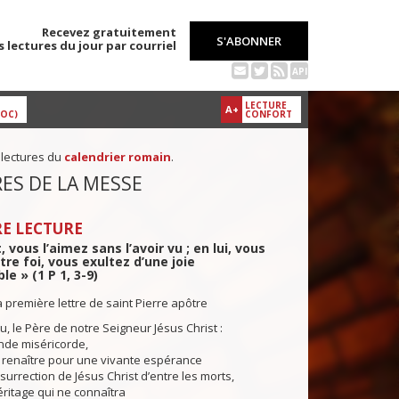
Recevez gratuitement
S'ABONNER
s lectures du jour par courriel
API
LECTURE
A+
DOC)
CONFORT
 lectures du
calendrier romain
.
ES DE LA MESSE
E LECTURE
, vous l’aimez sans l’avoir vu ; en lui, vous
re foi, vous exultez d’une joie
e » (1 P 1, 3-9)
a première lettre de saint Pierre apôtre
u, le Père de notre Seigneur Jésus Christ :
nde miséricorde,
it renaître pour une vivante espérance
ésurrection de Jésus Christ d’entre les morts,
itage qui ne connaîtra