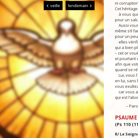
ni corruption,
veille
lendemain
Cet héritage
à vous que 
pour un salu
Aussi vous 
même s’il fa
pour un peu 
elles vérifi
qui a bien pl
– cet or vou
et pourtant v
afin que vot
quand se rév
Lui, vous l’
en lui, sans 
vous exultez
car vous al
qui est l’ab
– Parole 
PSAUME
(Ps 110 (11
R/ Le Seign