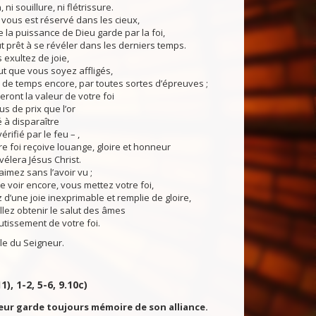
 ni souillure, ni flétrissure.
 vous est réservé dans les cieux,
la puissance de Dieu garde par la foi,
t prêt à se révéler dans les derniers temps.
exultez de joie,
ut que vous soyez affligés,
de temps encore, par toutes sortes d’épreuves ;
eront la valeur de votre foi
us de prix que l’or
é à disparaître
érifié par le feu – ,
re foi reçoive louange, gloire et honneur
élera Jésus Christ.
aimez sans l’avoir vu ;
le voir encore, vous mettez votre foi,
 d’une joie inexprimable et remplie de gloire,
lez obtenir le salut des âmes
outissement de votre foi.
du Seigneur.
1), 1-2, 5-6, 9.10c)
eur garde toujours mémoire de son alliance.