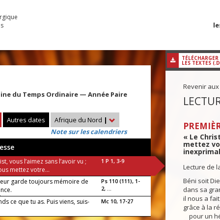
urgique
le
es
TÉLÉCHARGER
LES TEXTES (.
Revenir aux
aine du Temps Ordinaire — Année Paire
LECTUR
Autres dates
Afrique du Nord
|
PREMIÈR
Note sur les calendriers
« Le Christ
mettez vot
esse
inexprimabl
ist, vous l’aimez sans l’avoir vu ;
1 P 1, 3-9
Lecture de l
vous mettez votre...
Béni soit Die
neur garde toujours mémoire de
Ps 110 (111), 1-
2, ...
dans sa gra
ance.
luia !
il nous a fa
nds ce que tu as. Puis viens, suis-
Mc 10, 17-27
grâce à la r
pour un hér