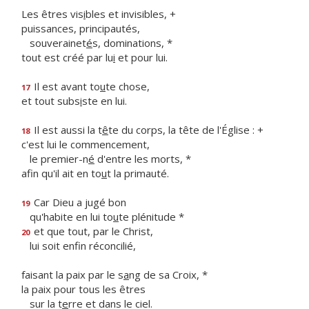
Les êtres vis
i
bles et invisibles, +
puissances, principautés,
souverainet
é
s, dominations, *
tout est créé par lu
i
et pour lui.
Il est avant to
u
te chose,
17
et tout subs
i
ste en lui.
Il est aussi la t
ê
te du corps, la tête de l'Église : +
18
c'est lui le commencement,
le premier-n
é
d'entre les morts, *
afin qu'il ait en to
u
t la primauté.
Car Dieu a jugé bon
19
qu'habite en lui to
u
te plénitude *
et que tout, par le Christ,
20
lui soit enf
n réconcilié,
faisant la paix par le s
a
ng de sa Croix, *
la paix pour tous les êtres
sur la t
e
rre et dans le ciel.