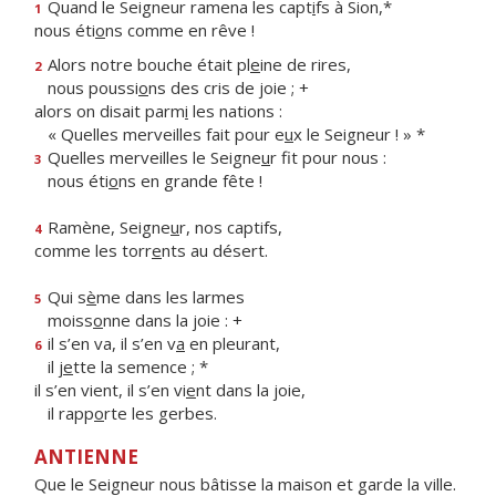
Quand le Seigneur ramena les capt
i
fs à Sion,*
1
nous éti
o
ns comme en rêve !
Alors notre bouche était pl
e
ine de rires,
2
nous poussi
o
ns des cris de joie ; +
alors on disait parm
i
les nations :
« Quelles merveilles fait pour e
u
x le Seigneur ! » *
Quelles merveilles le Seigne
u
r fit pour nous :
3
nous éti
o
ns en grande fête !
Ramène, Seigne
u
r, nos captifs,
4
comme les torr
e
nts au désert.
Qui s
è
me dans les larmes
5
moiss
o
nne dans la joie : +
il s’en va, il s’en v
a
en pleurant,
6
il j
e
tte la semence ; *
il s’en vient, il s’en vi
e
nt dans la joie,
il rapp
o
rte les gerbes.
ANTIENNE
Que le Seigneur nous bâtisse la maison et garde la ville.