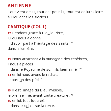
ANTIENNE
Tout vient de lui, tout est pour lui, tout est en lui ! Gloire
à Dieu dans les siècles !
CANTIQUE (COL 1)
Rendons grâce à Die
u
le Père, +
12
lui qui nous a donné
d'avoir part à l'hérit
a
ge des saints, *
d
a
ns la lumière.
Nous arrachant à la puiss
a
nce des ténèbres, +
13
il nous a placés
dans le Royaume de son F
i
ls bien-aimé : *
en lui nous avons le rachat,
14
le pard
o
n des péchés.
Il est l'image du Die
u
invisible, +
15
le premier-né, avant to
u
te créature : *
en lui, tout fut créé,
16
dans le ci
e
l et sur la terre.