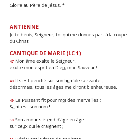
Gloire au Père de Jésus. *
ANTIENNE
Je te bénis, Seigneur, toi qui me donnes part à la coupe
du Christ.
CANTIQUE DE MARIE (LC 1)
Mon âme ex
a
lte le Seigneur,
47
exulte mon esprit en Die
u
, mon Sauveur !
Il s'est penché sur son h
u
mble servante ;
48
désormais, tous les âges me dir
o
nt bienheureuse.
Le Puissant fit pour m
o
i des merveilles ;
49
S
a
int est son nom !
Son amour s'ét
e
nd d'âge en âge
50
sur ce
u
x qui le craignent ;