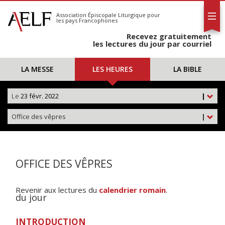
L'AELF
S'abonner
Association Épiscopale Liturgique
pour
les pays Francophones
Calendrier
Recevez gratuitement
Contact
les lectures du jour par courriel
LA MESSE
LES HEURES
LA BIBLE
Le
23 févr. 2022
|
Office des vêpres
|
OFFICE DES VÊPRES
Revenir aux lectures du
calendrier romain
.
du jour
INTRODUCTION