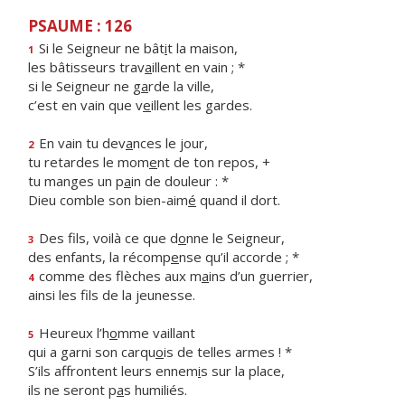
PSAUME : 126
Si le Seigneur ne bât
i
t la maison,
1
les bâtisseurs trav
a
illent en vain ; *
si le Seigneur ne g
a
rde la ville,
c’est en vain que v
e
illent les gardes.
En vain tu dev
a
nces le jour,
2
tu retardes le mom
e
nt de ton repos, +
tu manges un p
a
in de douleur : *
Dieu comble son bien-aim
é
quand il dort.
Des fils, voilà ce que d
o
nne le Seigneur,
3
des enfants, la récomp
e
nse qu’il accorde ; *
comme des flèches aux m
a
ins d’un guerrier,
4
ainsi les f
ls de la jeunesse.
Heureux l’h
o
mme vaillant
5
qui a garni son carqu
o
is de telles armes ! *
S’ils affrontent leurs ennem
i
s sur la place,
ils ne seront p
a
s humiliés.