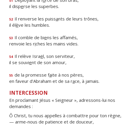
Déployant la f
o
rce de son bras,
51
il disp
e
rse les superbes.
Il renverse les puiss
a
nts de leurs trônes,
52
il él
è
ve les humbles.
Il comble de bi
e
ns les affamés,
53
renvoie les r
i
ches les mains vides.
Il relève Isra
ë
l, son serviteur,
54
il se souvi
e
nt de son amour,
de la promesse f
a
ite à nos pères,
55
en faveur d'Abraham et de sa r
a
ce, à jamais.
INTERCESSION
En proclamant Jésus « Seigneur », adressons-lui nos
demandes :
Ô Christ, tu nous appelles à combattre pour ton règne,
— arme-nous de patience et de douceur,