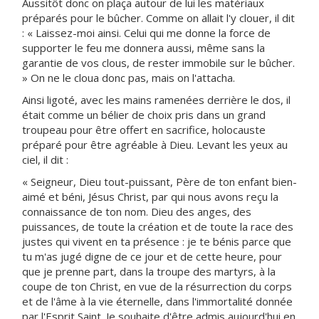
Aussitôt donc on plaça autour de lui les matériaux
préparés pour le bûcher. Comme on allait l'y clouer, il dit
: « Laissez-moi ainsi. Celui qui me donne la force de
supporter le feu me donnera aussi, même sans la
garantie de vos clous, de rester immobile sur le bûcher.
» On ne le cloua donc pas, mais on l'attacha.
Ainsi ligoté, avec les mains ramenées derrière le dos, il
était comme un bélier de choix pris dans un grand
troupeau pour être offert en sacrifice, holocauste
préparé pour être agréable à Dieu. Levant les yeux au
ciel, il dit :
« Seigneur, Dieu tout-puissant, Père de ton enfant bien-
aimé et béni, Jésus Christ, par qui nous avons reçu la
connaissance de ton nom. Dieu des anges, des
puissances, de toute la création et de toute la race des
justes qui vivent en ta présence : je te bénis parce que
tu m'as jugé digne de ce jour et de cette heure, pour
que je prenne part, dans la troupe des martyrs, à la
coupe de ton Christ, en vue de la résurrection du corps
et de l'âme à la vie éternelle, dans l'immortalité donnée
par l'Esprit Saint. Je souhaite d'être admis aujourd'hui en