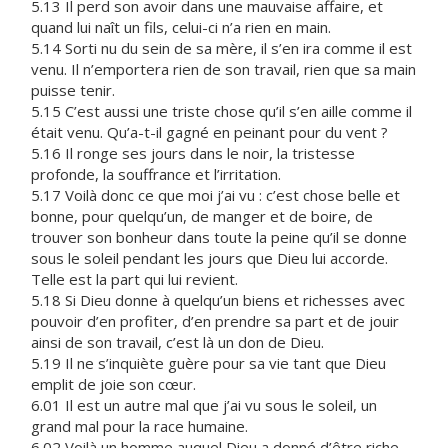
5.13 Il perd son avoir dans une mauvaise affaire, et
quand lui naît un fils, celui-ci n’a rien en main.
5.14 Sorti nu du sein de sa mère, il s’en ira comme il est
venu. Il n’emportera rien de son travail, rien que sa main
puisse tenir.
5.15 C’est aussi une triste chose qu’il s’en aille comme il
était venu. Qu’a-t-il gagné en peinant pour du vent ?
5.16 Il ronge ses jours dans le noir, la tristesse
profonde, la souffrance et l’irritation.
5.17 Voilà donc ce que moi j’ai vu : c’est chose belle et
bonne, pour quelqu’un, de manger et de boire, de
trouver son bonheur dans toute la peine qu’il se donne
sous le soleil pendant les jours que Dieu lui accorde.
Telle est la part qui lui revient.
5.18 Si Dieu donne à quelqu’un biens et richesses avec
pouvoir d’en profiter, d’en prendre sa part et de jouir
ainsi de son travail, c’est là un don de Dieu.
5.19 Il ne s’inquiète guère pour sa vie tant que Dieu
emplit de joie son cœur.
6.01 Il est un autre mal que j’ai vu sous le soleil, un
grand mal pour la race humaine.
6.02 Voilà un homme auquel Dieu a donné d’être riche,