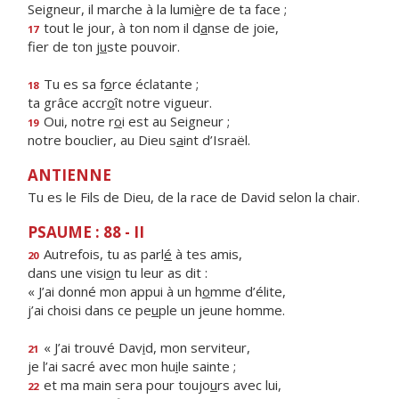
Seigneur, il marche à la lumi
è
re de ta face ;
tout le jour, à ton nom il d
a
nse de joie,
17
fier de ton j
u
ste pouvoir.
Tu es sa f
o
rce éclatante ;
18
ta grâce accr
o
ît notre vigueur.
Oui, notre r
o
i est au Seigneur ;
19
notre bouclier, au Dieu s
a
int d’Israël.
ANTIENNE
Tu es le Fils de Dieu, de la race de David selon la chair.
PSAUME : 88 - II
Autrefois, tu as parl
é
à tes amis,
20
dans une visi
o
n tu leur as dit :
« J’ai donné mon appui à un h
o
mme d’élite,
j’ai choisi dans ce pe
u
ple un jeune homme.
« J’ai trouvé Dav
i
d, mon serviteur,
21
je l’ai sacré avec mon hu
i
le sainte ;
et ma main sera pour toujo
u
rs avec lui,
22