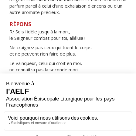
parfum pareil à celui d'une exhalaison d'encens ou d'un
autre aromate précieux.
RÉPONS
R/ Sois fidèle jusqu'à la mort,
le Seigneur combat pour toi, alléluia !
Ne craignez pas ceux qui tuent le corps
et ne peuvent rien faire de plus.
Le vainqueur, celui qui croit en moi,
ne connaîtra pas la seconde mort.
Espère en Dieu, prends cœur et prends courage,
espère en Dieu.
ORAISON
Dieu de toute la création, tu as voulu que l'évêque saint
Polycarpe, soit au nombre de tes martyrs ; accorde-
nous, à sa prière, de prendre part comme lui à la coupe
du Christ, pour ressusciter à la vie éternelle.