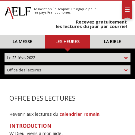
L'AELF
S'abonner
Association Épiscopale Liturgique
pour
les pays Francophones
Calendrier
Recevez gratuitement
Contact
les lectures du jour par courriel
LA MESSE
LES HEURES
LA BIBLE
Le
23 févr. 2022
|
Office des lectures
|
OFFICE DES LECTURES
Revenir aux lectures du
calendrier romain
.
INTRODUCTION
V/ Dieu, viens à mon aide,