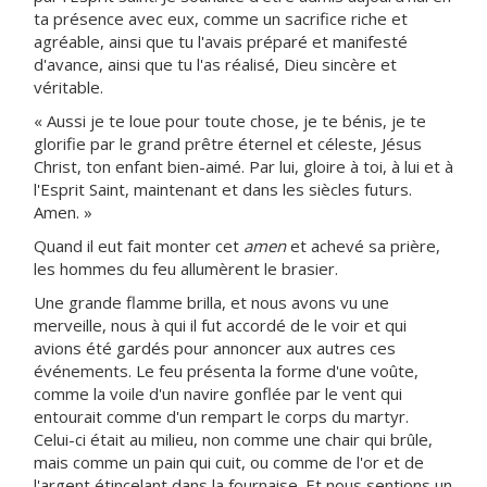
ta présence avec eux, comme un sacrifice riche et
agréable, ainsi que tu l'avais préparé et manifesté
d'avance, ainsi que tu l'as réalisé, Dieu sincère et
véritable.
« Aussi je te loue pour toute chose, je te bénis, je te
glorifie par le grand prêtre éternel et céleste, Jésus
Christ, ton enfant bien-aimé. Par lui, gloire à toi, à lui et à
l'Esprit Saint, maintenant et dans les siècles futurs.
Amen. »
Quand il eut fait monter cet
amen
et achevé sa prière,
les hommes du feu allumèrent le brasier.
Une grande flamme brilla, et nous avons vu une
merveille, nous à qui il fut accordé de le voir et qui
avions été gardés pour annoncer aux autres ces
événements. Le feu présenta la forme d'une voûte,
comme la voile d'un navire gonflée par le vent qui
entourait comme d'un rempart le corps du martyr.
Celui-ci était au milieu, non comme une chair qui brûle,
mais comme un pain qui cuit, ou comme de l'or et de
l'argent étincelant dans la fournaise. Et nous sentions un