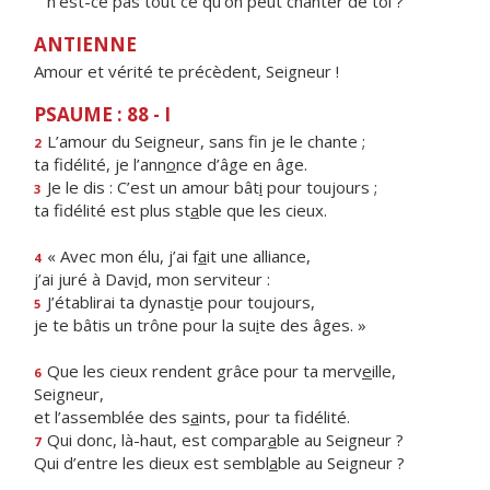
n'est-ce pas tout ce qu'on peut chanter de toi ?
ANTIENNE
Amour et vérité te précèdent, Seigneur !
PSAUME : 88 - I
L’amour du Seigneur, sans f
n je le chante ;
2
ta fidélité, je l’ann
o
nce d’âge en âge.
Je le dis : C’est un amour bât
i
pour toujours ;
3
ta fidélité est plus st
a
ble que les cieux.
« Avec mon élu, j’ai f
a
it une alliance,
4
j’ai juré à Dav
i
d, mon serviteur :
J’établirai ta dynast
i
e pour toujours,
5
je te bâtis un trône pour la su
i
te des âges. »
Que les cieux rendent grâce pour ta merv
e
ille,
6
Seigneur,
et l’assemblée des s
a
ints, pour ta fidélité.
Qui donc, là-haut, est compar
a
ble au Seigneur ?
7
Qui d’entre les dieux est sembl
a
ble au Seigneur ?