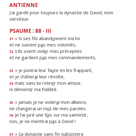
ANTIENNE
J'ai gardé pour toujours la dynastie de David, mon
serviteur.
PSAUME : 88 - III
« Si ses fils aband
o
nnent ma loi
31
et ne suivent p
a
s mes volontés,
s’ils osent viol
e
r mes préceptes
32
et ne gardent p
a
s mes commandements,
« je punirai leur fa
u
te en les frappant,
33
et je châtier
a
i leur révolte,
mais sans lui retir
e
r mon amour,
34
ni dément
i
r ma fidélité.
« Jamais je ne violer
a
i mon alliance,
35
ne changerai un m
o
t de mes paroles.
Je l’ai juré une f
o
is sur ma sainteté ;
36
non, je ne mentirai p
a
s à David !
« Sa dynastie sans f
n subsistera
37