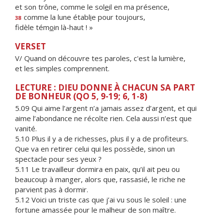
et son trône, comme le sol
e
il en ma présence,
comme la lune établ
i
e pour toujours,
38
fidèle tém
o
in là-haut ! »
VERSET
V/ Quand on découvre tes paroles, c'est la lumière,
et les simples comprennent.
LECTURE : DIEU DONNE À CHACUN SA PART
DE BONHEUR (QO 5, 9-19; 6, 1-8)
5.09 Qui aime l’argent n’a jamais assez d’argent, et qui
aime l’abondance ne récolte rien. Cela aussi n’est que
vanité.
5.10 Plus il y a de richesses, plus il y a de profiteurs.
Que va en retirer celui qui les possède, sinon un
spectacle pour ses yeux ?
5.11 Le travailleur dormira en paix, qu’il ait peu ou
beaucoup à manger, alors que, rassasié, le riche ne
parvient pas à dormir.
5.12 Voici un triste cas que j’ai vu sous le soleil : une
fortune amassée pour le malheur de son maître.