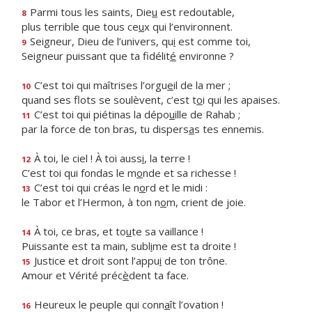
Parmi tous les saints, Die
u
est redoutable,
8
plus terrible que tous ce
u
x qui l’environnent.
Seigneur, Dieu de l’univers, qu
i
est comme toi,
9
Seigneur puissant que ta fidélit
é
environne ?
C’est toi qui maîtrises l’orgu
e
il de la mer ;
10
quand ses flots se soulèvent, c’est t
o
i qui les apaises.
C’est toi qui piétinas la dépo
u
ille de Rahab ;
11
par la force de ton bras, tu dispers
a
s tes ennemis.
À toi, le ciel ! À toi auss
i
, la terre !
12
C’est toi qui fondas le m
o
nde et sa richesse !
C’est toi qui créas le n
o
rd et le midi :
13
le Tabor et l’Hermon, à ton n
o
m, crient de joie.
À toi, ce bras, et to
u
te sa vaillance !
14
Puissante est ta main, subl
i
me est ta droite !
Justice et droit sont l’appu
i
de ton trône.
15
Amour et Vérité préc
è
dent ta face.
Heureux le peuple qui conn
a
ît l’ovation !
16