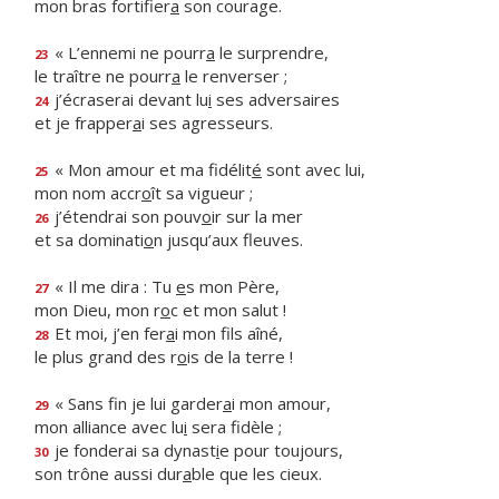
mon bras fortifier
a
son courage.
« L’ennemi ne pourr
a
le surprendre,
23
le traître ne pourr
a
le renverser ;
j’écraserai devant lu
i
ses adversaires
24
et je frapper
a
i ses agresseurs.
« Mon amour et ma fidélit
é
sont avec lui,
25
mon nom accr
o
ît sa vigueur ;
j’étendrai son pouv
o
ir sur la mer
26
et sa dominati
o
n jusqu’aux fleuves.
« Il me dira : Tu
e
s mon Père,
27
mon Dieu, mon r
o
c et mon salut !
Et moi, j’en fer
a
i mon fils aîné,
28
le plus grand des r
o
is de la terre !
« Sans fin je lui garder
a
i mon amour,
29
mon alliance avec lu
i
sera fidèle ;
je fonderai sa dynast
i
e pour toujours,
30
son trône aussi dur
a
ble que les cieux.