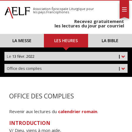
L'AELF
S'abonner
Association Épiscopale Liturgique
pour
les pays Francophones
Calendrier
Recevez gratuitement
Contact
les lectures du jour par courriel
LA MESSE
LES HEURES
LA BIBLE
Le
13 févr. 2022
|
Office des complies
|
OFFICE DES COMPLIES
Revenir aux lectures du
calendrier romain
.
INTRODUCTION
V/ Dieu, viens à mon aide,