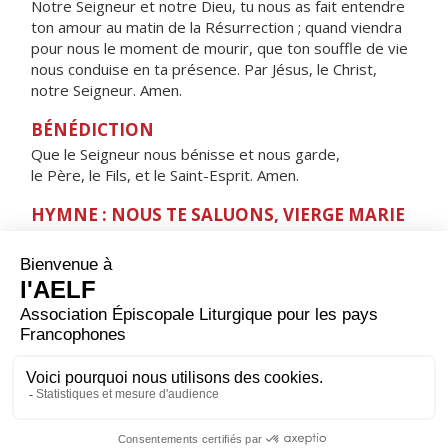
Notre Seigneur et notre Dieu, tu nous as fait entendre
ton amour au matin de la Résurrection ; quand viendra
pour nous le moment de mourir, que ton souffle de vie
nous conduise en ta présence. Par Jésus, le Christ,
notre Seigneur. Amen.
BÉNÉDICTION
Que le Seigneur nous bénisse et nous garde,
le Père, le Fils, et le Saint-Esprit. Amen.
HYMNE : NOUS TE SALUONS, VIERGE MARIE
Nous te saluons, Vierge Marie,
servante du Seigneur.
Ta foi nous a donné
l'Enfant de la promesse,
la source de la vie.
Ève nouvelle,
montre-nous le Sauveur,
Jésus Christ, notre frère,
Sainte Mère de Dieu.