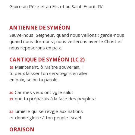
Gloire au Père et au Fils et au Saint-Esprit. R/
ANTIENNE DE SYMÉON
Sauve-nous, Seigneur, quand nous veillons ; garde-nous
quand nous dormons ; nous veillerons avec le Christ et
nous reposerons en paix.
CANTIQUE DE SYMÉON (LC 2)
Maintenant, ô M
a
ître souverain, +
29
tu peux laisser ton servite
u
r s'en aller
en paix, sel
o
n ta parole.
Car mes yeux ont v
u
le salut
30
que tu préparais à la f
a
ce des peuples :
31
lumière qui se rév
è
le aux nations
32
et donne gloire à ton pe
u
ple Israël.
ORAISON