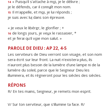
« Puisqu'il s'attache à m
o
i, je le délivre ;
14
je le défends, car il conn
a
ît mon nom.
Il m'appelle, et m
o
i, je lui réponds ;
15
je suis avec lu
i
dans son épreuve.
« Je veux le libér
e
r, le glorifier ; +
de longs jours, je ve
u
x le rassasier, *
16
et je ferai qu'il v
o
ie mon salut. »
PAROLE DE DIEU : AP 22, 4-5
Les serviteurs de Dieu verront son visage, et son nom
sera écrit sur leur front. La nuit n’existera plus, ils
n’auront plus besoin de la lumière d’une lampe ni de la
lumière du soleil, parce que le Seigneur Dieu les
illuminera, et ils régneront pour les siècles des siècles.
RÉPONS
R/ En tes mains, Seigneur, je remets mon esprit.
V/ Sur ton serviteur, que s’illumine ta face. R/