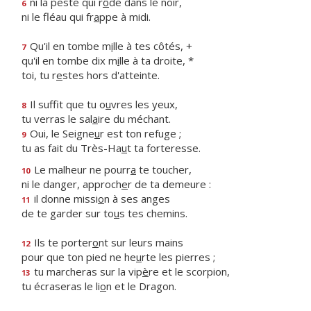
ni la peste qui r
ô
de dans le noir,
6
ni le fléau qui fr
a
ppe à midi.
Qu'il en tombe m
i
lle à tes côtés, +
7
qu'il en tombe dix m
i
lle à ta droite, *
toi, tu r
e
stes hors d'atteinte.
Il suffit que tu o
u
vres les yeux,
8
tu verras le sal
a
ire du méchant.
Oui, le Seigne
u
r est ton refuge ;
9
tu as fait du Très-Ha
u
t ta forteresse.
Le malheur ne pourr
a
te toucher,
10
ni le danger, approch
e
r de ta demeure :
il donne missi
o
n à ses anges
11
de te garder sur to
u
s tes chemins.
Ils te porter
o
nt sur leurs mains
12
pour que ton pied ne he
u
rte les pierres ;
tu marcheras sur la vip
è
re et le scorpion,
13
tu écraseras le li
o
n et le Dragon.