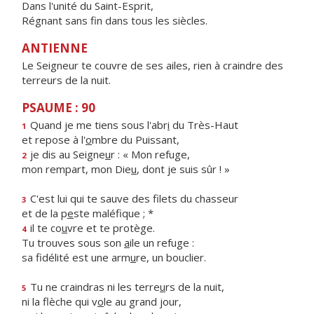
Dans l'unité du Saint-Esprit,
Régnant sans fin dans tous les siècles.
ANTIENNE
Le Seigneur te couvre de ses ailes, rien à craindre des
terreurs de la nuit.
PSAUME : 90
Quand je me tiens sous l'abr
i
du Très-Haut
1
et repose à l'
o
mbre du Puissant,
je dis au Seigne
u
r : « Mon refuge,
2
mon rempart, mon Die
u
, dont je suis sûr ! »
C'est lui qui te sauve des filets du chasseur
3
et de la p
e
ste maléfique ; *
il te co
u
vre et te protège.
4
Tu trouves sous son
a
ile un refuge :
sa fidélité est une arm
u
re, un bouclier.
Tu ne craindras ni les terre
u
rs de la nuit,
5
ni la flèche qui v
o
le au grand jour,