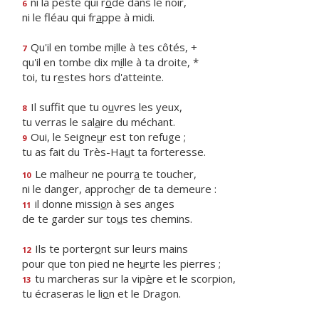
ni la peste qui r
ô
de dans le noir,
6
ni le fléau qui fr
a
ppe à midi.
Qu'il en tombe m
i
lle à tes côtés, +
7
qu'il en tombe dix m
i
lle à ta droite, *
toi, tu r
e
stes hors d'atteinte.
Il suffit que tu o
u
vres les yeux,
8
tu verras le sal
a
ire du méchant.
Oui, le Seigne
u
r est ton refuge ;
9
tu as fait du Très-Ha
u
t ta forteresse.
Le malheur ne pourr
a
te toucher,
10
ni le danger, approch
e
r de ta demeure :
il donne missi
o
n à ses anges
11
de te garder sur to
u
s tes chemins.
Ils te porter
o
nt sur leurs mains
12
pour que ton pied ne he
u
rte les pierres ;
tu marcheras sur la vip
è
re et le scorpion,
13
tu écraseras le li
o
n et le Dragon.