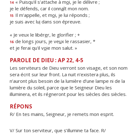
« Puisqu'il s'attache à m
o
i, je le délivre ;
14
je le défends, car il conn
a
ît mon nom.
Il m'appelle, et m
o
i, je lui réponds ;
15
je suis avec lu
i
dans son épreuve.
« Je veux le libér
e
r, le glorifier ; +
de longs jours, je ve
u
x le rassasier, *
16
et je ferai qu'il v
o
ie mon salut. »
PAROLE DE DIEU : AP 22, 4-5
Les serviteurs de Dieu verront son visage, et son nom
sera écrit sur leur front. La nuit n’existera plus, ils
n’auront plus besoin de la lumière d’une lampe ni de la
lumière du soleil, parce que le Seigneur Dieu les
illuminera, et ils régneront pour les siècles des siècles.
RÉPONS
R/ En tes mains, Seigneur, je remets mon esprit.
V/ Sur ton serviteur, que s’illumine ta face. R/