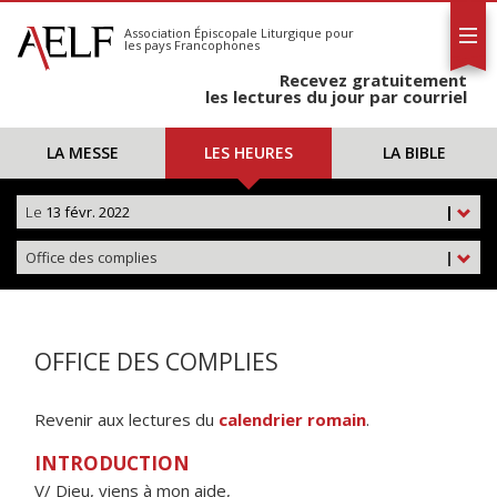
L'AELF
S'abonner
Association Épiscopale Liturgique
pour
les pays Francophones
Calendrier
Recevez gratuitement
Contact
les lectures du jour par courriel
LA MESSE
LES HEURES
LA BIBLE
Le
13 févr. 2022
|
Office des complies
|
OFFICE DES COMPLIES
Revenir aux lectures du
calendrier romain
.
INTRODUCTION
V/ Dieu, viens à mon aide,