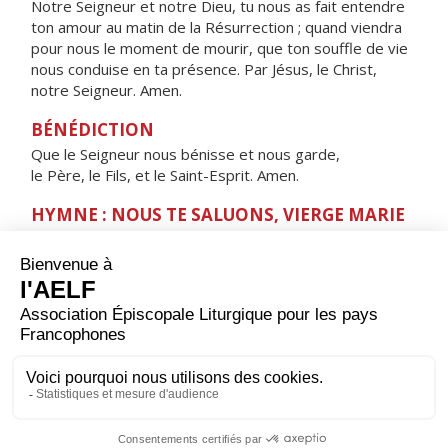
Notre Seigneur et notre Dieu, tu nous as fait entendre
ton amour au matin de la Résurrection ; quand viendra
pour nous le moment de mourir, que ton souffle de vie
nous conduise en ta présence. Par Jésus, le Christ,
notre Seigneur. Amen.
BÉNÉDICTION
Que le Seigneur nous bénisse et nous garde,
le Père, le Fils, et le Saint-Esprit. Amen.
HYMNE : NOUS TE SALUONS, VIERGE MARIE
Nous te saluons, Vierge Marie,
servante du Seigneur.
Ta foi nous a donné
l'Enfant de la promesse,
la source de la vie.
Ève nouvelle,
montre-nous le Sauveur,
Jésus Christ, notre frère,
Sainte Mère de Dieu.