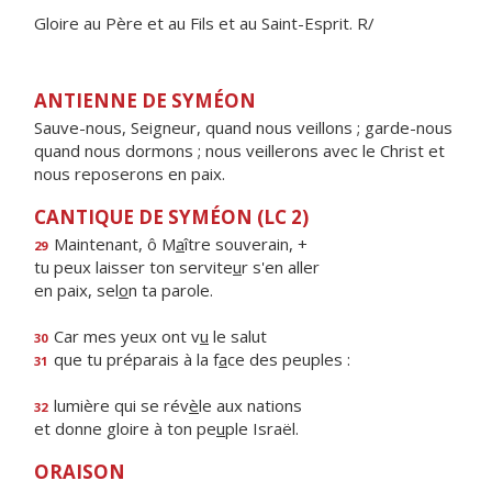
Gloire au Père et au Fils et au Saint-Esprit. R/
ANTIENNE DE SYMÉON
Sauve-nous, Seigneur, quand nous veillons ; garde-nous
quand nous dormons ; nous veillerons avec le Christ et
nous reposerons en paix.
CANTIQUE DE SYMÉON (LC 2)
Maintenant, ô M
a
ître souverain, +
29
tu peux laisser ton servite
u
r s'en aller
en paix, sel
o
n ta parole.
Car mes yeux ont v
u
le salut
30
que tu préparais à la f
a
ce des peuples :
31
lumière qui se rév
è
le aux nations
32
et donne gloire à ton pe
u
ple Israël.
ORAISON