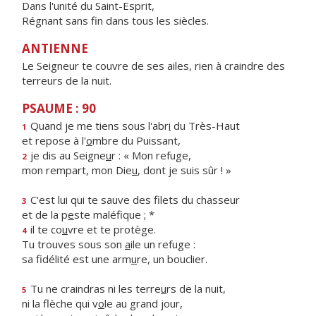
Dans l'unité du Saint-Esprit,
Régnant sans fin dans tous les siècles.
ANTIENNE
Le Seigneur te couvre de ses ailes, rien à craindre des
terreurs de la nuit.
PSAUME : 90
Quand je me tiens sous l'abr
i
du Très-Haut
1
et repose à l'
o
mbre du Puissant,
je dis au Seigne
u
r : « Mon refuge,
2
mon rempart, mon Die
u
, dont je suis sûr ! »
C'est lui qui te sauve des filets du chasseur
3
et de la p
e
ste maléfique ; *
il te co
u
vre et te protège.
4
Tu trouves sous son
a
ile un refuge :
sa fidélité est une arm
u
re, un bouclier.
Tu ne craindras ni les terre
u
rs de la nuit,
5
ni la flèche qui v
o
le au grand jour,