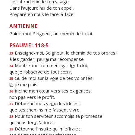
L'éclat radieux de ton visage.
Dans l'aujourd'hui de ton appel,
Prépare en nous le face-à-face.
ANTIENNE
Guide-moi, Seigneur, au chemin de ta loi.
PSAUME : 118-5
Enseigne-moi, Seigneur, le chem
i
n de tes ordres ;
33
à les garder, j’aur
a
i ma récompense.
Montre-moi comment gard
e
r ta loi,
34
que je l’obs
e
rve de tout cœur.
Guide-moi sur la v
o
ie de tes volontés,
35
l
à
, je me plais.
Incline mon cœ
u
r vers tes exigences,
36
non p
a
s vers le profit.
Détourne mes ye
u
x des idoles :
37
que tes chem
i
ns me fassent vivre.
Pour ton serviteur accompl
i
s ta promesse
38
qui nous fer
a
t’adorer.
Détourne l’ins
u
lte qui m’effraie ;
39