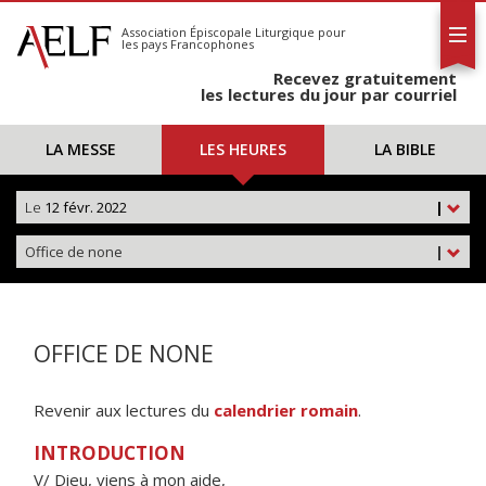
L'AELF
S'abonner
Association Épiscopale Liturgique
pour
les pays Francophones
Calendrier
Recevez gratuitement
Contact
les lectures du jour par courriel
LA MESSE
LES HEURES
LA BIBLE
Le
12 févr. 2022
|
Office de none
|
OFFICE DE NONE
Revenir aux lectures du
calendrier romain
.
INTRODUCTION
V/ Dieu, viens à mon aide,