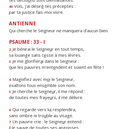
tes décisi
o
ns sont bienfaisantes.
Vois, j’ai désir
é
tes préceptes :
40
par ta just
i
ce fais-moi vivre.
ANTIENNE
Qui cherche le Seigneur ne manquera d’aucun bien.
PSAUME : 33 - I
Je bénirai le Seigne
u
r en tout temps,
2
sa louange sans c
e
sse à mes lèvres.
Je me glorifier
a
i dans le Seigneur :
3
que les pauvres m'ent
e
ndent et soient en fête !
Magnifiez avec m
o
i le Seigneur,
4
exaltons tous ens
e
mble son nom.
Je cherche le Seigne
u
r, il me répond :
5
de toutes mes fraye
u
rs, il me délivre.
Qui regarde vers lu
i
resplendira,
6
sans ombre ni tro
u
ble au visage.
Un pauvre crie ; le Seigne
u
r entend :
7
il le sauve de to
u
tes ses angoisses.