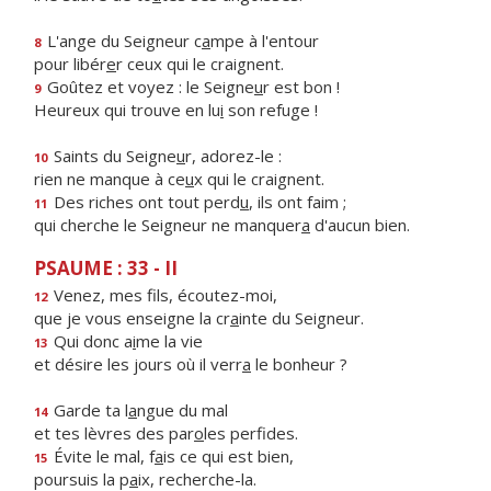
L'ange du Seigneur c
a
mpe à l'entour
8
pour libér
e
r ceux qui le craignent.
Goûtez et voyez : le Seigne
u
r est bon !
9
Heureux qui trouve en lu
i
son refuge !
Saints du Seigne
u
r, adorez-le :
10
rien ne manque à ce
u
x qui le craignent.
Des riches ont tout perd
u
, ils ont faim ;
11
qui cherche le Seigneur ne manquer
a
d'aucun bien.
PSAUME : 33 - II
Venez, mes f
ls, écoutez-moi,
12
que je vous enseigne la cr
a
inte du Seigneur.
Qui donc a
i
me la vie
13
et désire les jours où il verr
a
le bonheur ?
Garde ta l
a
ngue du mal
14
et tes lèvres des par
o
les perfides.
Évite le mal, f
a
is ce qui est bien,
15
poursuis la p
a
ix, recherche-la.