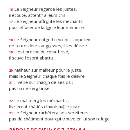
Le Seigneur reg
a
rde les justes,
16
il écoute, attent
i
f à leurs cris.
Le Seigneur affr
o
nte les méchants
17
pour effacer de la t
e
rre leur mémoire.
Le Seigneur ent
e
nd ceux qui l'appellent :
18
de toutes leurs ang
o
isses, il les délivre.
Il est proche du cœ
u
r brisé,
19
il sauve l'espr
i
t abattu.
Malheur sur malhe
u
r pour le juste,
20
mais le Seigneur chaque f
o
is le délivre.
Il veille sur chac
u
n de ses os :
21
pas un ne ser
a
brisé.
Le mal tuer
a
les méchants ;
22
ils seront châtiés d'avoir ha
ï
le juste.
Le Seigneur rachèter
a
ses serviteurs :
23
pas de châtiment pour qui trouve en lu
i
son refuge.