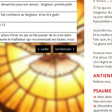
A. Rivière — 
i devant les yeux ton amour : Seigneur, prends pitié
Ô Toi qui e
!
Seigneur du 
i fait confiance au Seigneur, et lui m’a guéri.
Le jour déclin
Rassemble-n
2-13
Accorde-nous
Et la vieille
 Jésus Christ, toi qui as fait passer de la croix dans
Fais que, le 
ume le malfaiteur qui reconnaissait ses fautes, nous
lions en confessant nos péchés : ouvre-nous, dès
Ta gloire enf
rt, les portes du paradis. Toi qui règnes pour les
veille
lendemain
des siècles. Amen.
Exauce-nous
Par Jésus Ch
Qui règne av
Depuis toujo
ANTIEN
Relève-moi, S
PSAUME :
Mon âme e
25
fais-moi vivr
J’énumèr
26
apprends-m