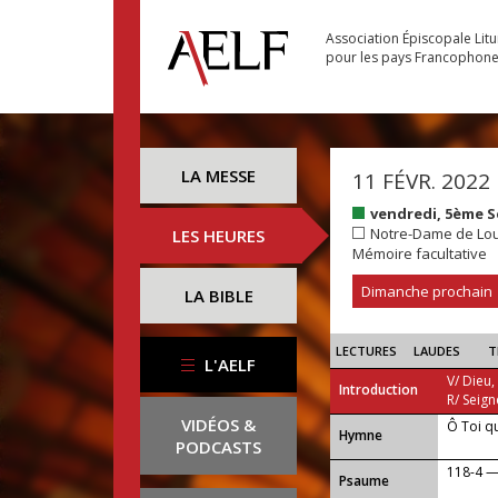
Association Épiscopale Lit
pour les pays Francophon
LA MESSE
11 FÉVR. 2022
vendredi, 5ème 
Notre-Dame de Lo
LES HEURES
Mémoire facultative
Dimanche prochain
LA BIBLE
LECTURES
LAUDES
T
L'AELF
V/ Dieu,
Introduction
R/ Seign
VIDÉOS &
Ô Toi q
...
Hymne
PODCASTS
118-4 — 
Psaume