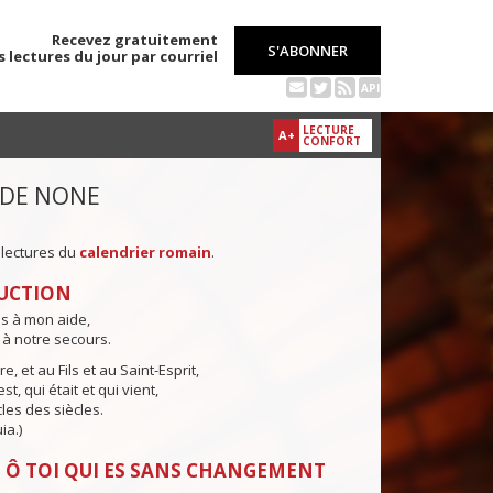
Recevez gratuitement
S'ABONNER
s lectures du jour par courriel
API
LECTURE
A+
CONFORT
 DE NONE
 lectures du
calendrier romain
.
UCTION
ns à mon aide,
 à notre secours.
e, et au Fils et au Saint-Esprit,
st, qui était et qui vient,
cles des siècles.
ia.)
 Ô TOI QUI ES SANS CHANGEMENT