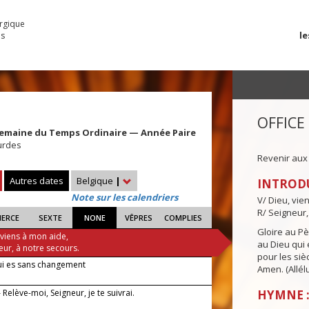
urgique
le
es
OFFICE
Semaine du Temps Ordinaire — Année Paire
urdes
Revenir aux
Autres dates
Belgique
|
INTROD
Note sur les calendriers
V/ Dieu, vie
R/ Seigneur,
IERCE
SEXTE
NONE
VÊPRES
COMPLIES
Gloire au Pèr
 viens à mon aide,
au Dieu qui e
eur, à notre secours.
pour les siè
ui es sans changement
Amen. (Allélu
Relève-moi, Seigneur, je te suivrai.
HYMNE :