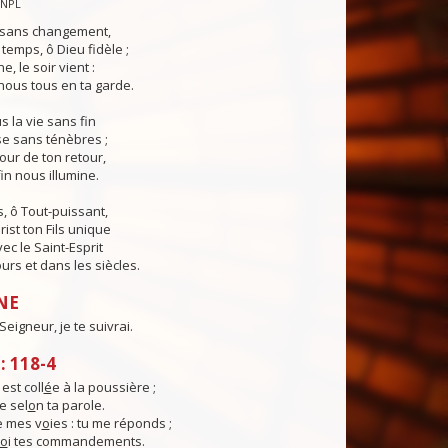
CNPL
s sans changement,
temps, ô Dieu fidèle ;
e, le soir vient :
ous tous en ta garde.
 la vie sans fin
sse sans ténèbres ;
jour de ton retour,
in nous illumine.
, ô Tout-puissant,
rist ton Fils unique
ec le Saint-Esprit
urs et dans les siècles.
NE
eigneur, je te suivrai.
 118-4
st coll
é
e à la poussière ;
e sel
o
n ta parole.
e mes v
o
ies : tu me réponds ;
o
i tes commandements.