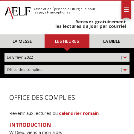
L'AELF
S'abonner
Association Épiscopale Liturgique
pour
les pays Francophones
Calendrier
Recevez gratuitement
Contact
les lectures du jour par courriel
LA MESSE
LES HEURES
LA BIBLE
Le
8 févr. 2022
|
Office des complies
|
OFFICE DES COMPLIES
Revenir aux lectures du
calendrier romain
.
INTRODUCTION
V/ Dieu, viens à mon aide,