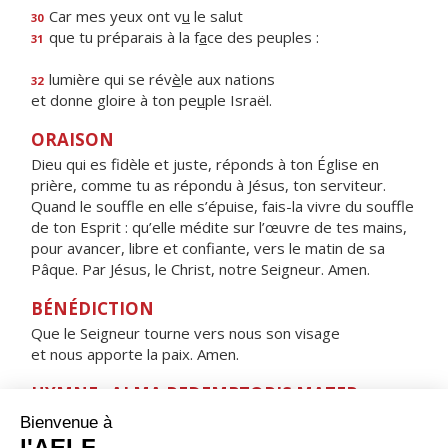
Car mes yeux ont v
u
le salut
30
que tu préparais à la f
a
ce des peuples :
31
lumière qui se rév
è
le aux nations
32
et donne gloire à ton pe
u
ple Israël.
ORAISON
Dieu qui es fidèle et juste, réponds à ton Église en
prière, comme tu as répondu à Jésus, ton serviteur.
Quand le souffle en elle s’épuise, fais-la vivre du souffle
de ton Esprit : qu’elle médite sur l’œuvre de tes mains,
pour avancer, libre et confiante, vers le matin de sa
Pâque. Par Jésus, le Christ, notre Seigneur. Amen.
BÉNÉDICTION
Que le Seigneur tourne vers nous son visage
et nous apporte la paix. Amen.
HYMNE : ALMA REDEMPTORIS MATER,
Alma Redemptoris Mater,
quæ pervia cæli porta manes, et stella maris,