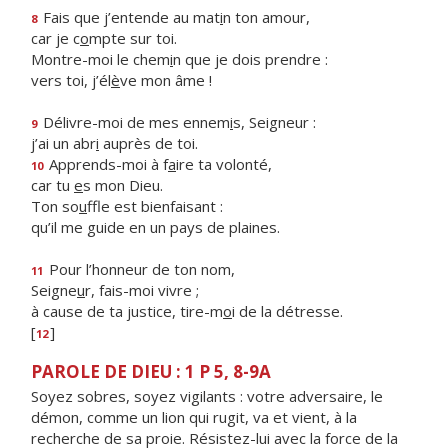
Fais que j’entende au mat
i
n ton amour,
8
car je c
o
mpte sur toi.
Montre-moi le chem
i
n que je dois prendre :
vers toi, j’él
è
ve mon âme !
Délivre-moi de mes ennem
i
s, Seigneur :
9
j’ai un abr
i
auprès de toi.
Apprends-moi à f
a
ire ta volonté,
10
car tu
e
s mon Dieu.
Ton so
u
ffle est bienfaisant :
qu’il me guide en un pays de plaines.
Pour l’honneur de ton nom,
11
Seigne
u
r, fais-moi vivre ;
à cause de ta justice, tire-m
o
i de la détresse.
[
]
12
PAROLE DE DIEU : 1 P 5, 8-9A
Soyez sobres, soyez vigilants : votre adversaire, le
démon, comme un lion qui rugit, va et vient, à la
recherche de sa proie. Résistez-lui avec la force de la