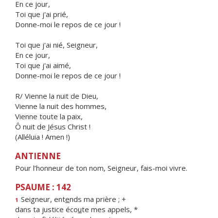
En ce jour,
Toi que j'ai prié,
Donne-moi le repos de ce jour !
Toi que j'ai nié, Seigneur,
En ce jour,
Toi que j'ai aimé,
Donne-moi le repos de ce jour !
R/ Vienne la nuit de Dieu,
Vienne la nuit des hommes,
Vienne toute la paix,
Ô nuit de Jésus Christ !
(Alléluia ! Amen !)
ANTIENNE
Pour l’honneur de ton nom, Seigneur, fais-moi vivre.
PSAUME : 142
Seigneur, ent
e
nds ma prière ; +
1
dans ta justice éco
u
te mes appels, *