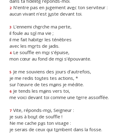
dans ta fidélit
é
réponds-moi.
N’entre pas en jugement av
e
c ton serviteur :
2
aucun vivant n’est j
u
ste devant toi.
L’ennemi ch
e
rche ma perte,
3
il foule au s
o
l ma vie ;
il me fait habit
e
r les ténèbres
avec les m
o
rts de jadis.
Le souffle en m
o
i s’épuise,
4
mon cœur au fond de m
o
i s’épouvante.
Je me souviens des jours d’autrefois,
5
je me redis to
u
tes tes actions, *
sur l’œuvre de tes m
a
ins je médite.
Je tends les m
a
ins vers toi,
6
me voici devant toi comme une t
e
rre assoiffée.
Vite, réponds-m
o
i, Seigneur :
7
je suis à bo
u
t de souffle !
Ne me cache p
a
s ton visage :
je serais de ceux qui t
o
mbent dans la fosse.