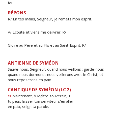
foi.
RÉPONS
R/ En tes mains, Seigneur, je remets mon esprit.
V/ Écoute et viens me délivrer. R/
Gloire au Père et au Fils et au Saint-Esprit. R/
ANTIENNE DE SYMÉON
Sauve-nous, Seigneur, quand nous veillons ; garde-nous
quand nous dormons : nous veillerons avec le Christ, et
nous reposerons en paix.
CANTIQUE DE SYMÉON (LC 2)
Maintenant, ô M
a
ître souverain, +
29
tu peux laisser ton servite
u
r s'en aller
en paix, sel
o
n ta parole.