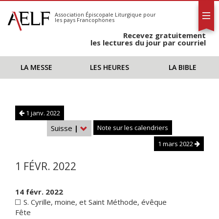
L'AELF
S'abonner
Association Épiscopale Liturgique
pour
les pays Francophones
Calendrier
Recevez gratuitement
Contact
les lectures du jour par courriel
LA MESSE
LES HEURES
LA BIBLE
1 janv. 2022
Suisse
|
Note sur les calendriers
1 mars 2022
1 FÉVR. 2022
14 févr. 2022
S. Cyrille, moine, et Saint Méthode, évêque
Fête