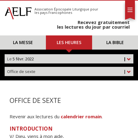
L'AELF
S'abonner
Association Épiscopale Liturgique
pour
les pays Francophones
Calendrier
Recevez gratuitement
Contact
les lectures du jour par courriel
LA MESSE
LES HEURES
LA BIBLE
Le
5 févr. 2022
|
Office de sexte
|
OFFICE DE SEXTE
Revenir aux lectures du
calendrier romain
.
INTRODUCTION
V/ Dieu, viens à mon aide,