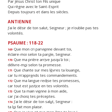
Par Jésus Christ ton Fils unique
Qui règne avec le Saint-Esprit
Depuis toujours et dans les siècles.
ANTIENNE
J’ai le désir de ton salut, Seigneur ; je n’oublie pas tes
volontés.
PSAUME : 118-22
Que mon cri parvi
e
nne devant toi,
169
éclaire-moi selon ta par
o
le, Seigneur.
Que ma prière arr
i
ve jusqu’à toi ;
170
délivre-m
o
i selon ta promesse.
Que chante sur mes l
è
vres ta louange,
171
car tu m’appr
e
nds tes commandements.
Que ma langue red
i
se tes promesses,
172
car tout est just
i
ce en tes volontés.
Que ta main vi
e
nne à mon aide,
173
car j’ai chois
i
tes préceptes.
J’ai le désir de ton sal
u
t, Seigneur :
174
ta l
o
i fait mon plaisir.