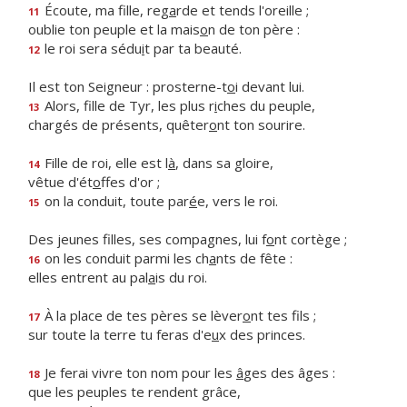
Écoute, ma fille, reg
a
rde et tends l'oreille ;
11
oublie ton peuple et la mais
o
n de ton père :
le roi sera sédu
i
t par ta beauté.
12
Il est ton Seigneur : prosterne-t
o
i devant lui.
Alors, fille de Tyr, les plus r
i
ches du peuple,
13
chargés de présents, quêter
o
nt ton sourire.
Fille de roi, elle est l
à
, dans sa gloire,
14
vêtue d'ét
o
ffes d'or ;
on la conduit, toute par
é
e, vers le roi.
15
Des jeunes filles, ses compagnes, lui f
o
nt cortège ;
on les conduit parmi les ch
a
nts de fête :
16
elles entrent au pal
a
is du roi.
À la place de tes pères se lèver
o
nt tes fils ;
17
sur toute la terre tu feras d'e
u
x des princes.
Je ferai vivre ton nom pour les
â
ges des âges :
18
que les peuples te rendent grâce,