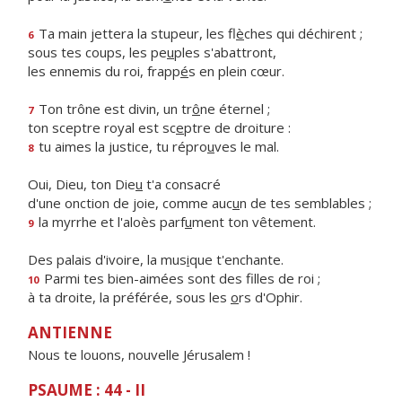
Ta main jettera la stupeur, les fl
è
ches qui déchirent ;
6
sous tes coups, les pe
u
ples s'abattront,
les ennemis du roi, frapp
é
s en plein cœur.
Ton trône est divin, un tr
ô
ne éternel ;
7
ton sceptre royal est sc
e
ptre de droiture :
tu aimes la justice, tu répro
u
ves le mal.
8
Oui, Dieu, ton Die
u
t'a consacré
d'une onction de joie, comme auc
u
n de tes semblables ;
la myrrhe et l'aloès parf
u
ment ton vêtement.
9
Des palais d'ivoire, la mus
i
que t'enchante.
Parmi tes bien-aimées sont des f
lles de roi ;
10
à ta droite, la préférée, sous les
o
rs d'Ophir.
ANTIENNE
Nous te louons, nouvelle Jérusalem !
PSAUME : 44 - II