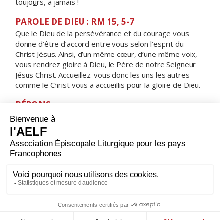
toujo
u
rs, à jamais !
PAROLE DE DIEU : RM 15, 5-7
Que le Dieu de la persévérance et du courage vous
donne d’être d’accord entre vous selon l’esprit du
Christ Jésus. Ainsi, d’un même cœur, d’une même voix,
vous rendrez gloire à Dieu, le Père de notre Seigneur
Jésus Christ. Accueillez-vous donc les uns les autres
comme le Christ vous a accueillis pour la gloire de Dieu.
RÉPONS
V/ Le Seigneur aime son peuple,
il donne aux humbles l’éclat de la victoire.
ORAISON
Seigneur, foyer brûlant de charité, accorde-nous une
telle ferveur que nous soyons capables de t’aimer plus
que tout et d’aimer nos frères à cause de toi. Par Jésus,
le Christ, notre Seigneur. Amen.