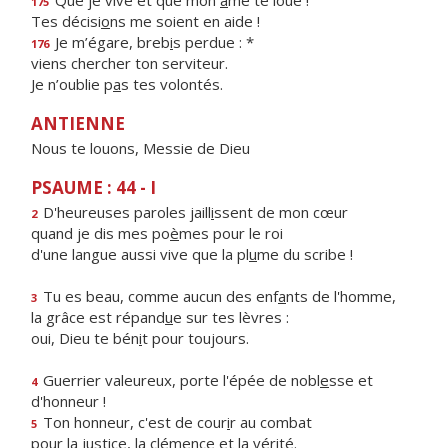
Que je vive et que mon
â
me te loue !
175
Tes décisi
o
ns me soient en aide !
Je m’égare, breb
i
s perdue : *
176
viens chercher ton serviteur.
Je n’oublie p
a
s tes volontés.
ANTIENNE
Nous te louons, Messie de Dieu
PSAUME : 44 - I
D'heureuses paroles jaill
i
ssent de mon cœur
2
quand je dis mes po
è
mes pour le roi
d'une langue aussi vive que la pl
u
me du scribe !
Tu es beau, comme aucun des enf
a
nts de l'homme,
3
la grâce est répand
u
e sur tes lèvres :
oui, Dieu te bén
i
t pour toujours.
Guerrier valeureux, porte l'épée de nobl
e
sse et
4
d'honneur !
Ton honneur, c'est de cour
i
r au combat
5
pour la justice, la clém
e
nce et la vérité.